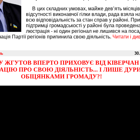
В цих складних умовах, майже дев’ять місяців
відсутності виконавчої гілки влади, рада взяла н
всю відповідальність за стан справ у районі. При
підтримці громадськості у районі була проведен
люстрація - ні один регіонал не лишився на посад
ація Партії регіонів припинила свою діяльність.
Читати і ди
ль
30.
 ЖГУТОВ ВПЕРТО ПРИХОВУЄ ВІД КІВЕРЧАН
ЦІЮ ПРО СВОЮ ДІЯЛЬНІСТЬ... І ЛИШЕ ДУР
ОБІЦЯНКАМИ ГРОМАДУ?!