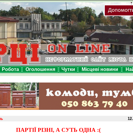
Робота
Оголошення
Чутки
Місцеві новини
На
ль
12.
ПАРТІЇ РІЗНІ, А СУТЬ ОДНА :(