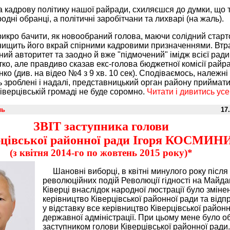
 кадрову політику нашої райради, схиляєшся до думки, що 
дні обранці, а політичні заробітчани та лихварі (на жаль).
рикро бачити, як новообраний голова, маючи солідний стар
 нищить його вкрай спірними кадровими призначеннями. Вт
ий авторитет та заодно й вже "підмочений" імідж всієї ради
ко, але правдиво сказав екс-голова бюджетної комісії райр
ко (див. на відео №4 з 9 хв. 10 сек). Сподіваємось, належні
ь зроблені і надалі, представницький орган району приймати
ківерцівській громаді не буде соромно.
Читати і дивитись ус
ль
17.
ЗВІТ заступника голови
рцівської районної ради Ігоря КОСМИН
(з квітня 2014-го по жовтень 2015 року)*
Шановні виборці, в квітні минулого року після
революційних подій Революції гідності на Майдан
Ківерці внаслідок народної люстрації було зміне
керівництво Ківерцівської районної ради та від
у відставку все керівництво Ківерцівської районн
державної адміністрації. При цьому мене було о
заступником голови Ківерцівської районної ради.