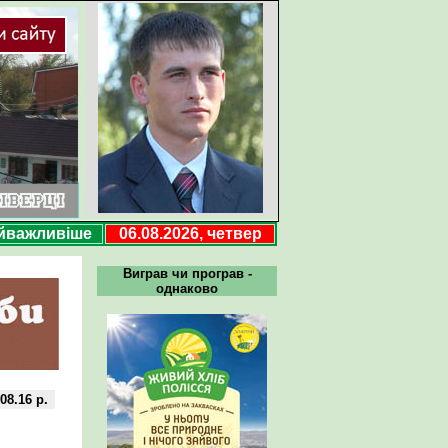
йважливіше
06.08.2026, четвер
Виграв чи програв -
однаково
08.16 р.