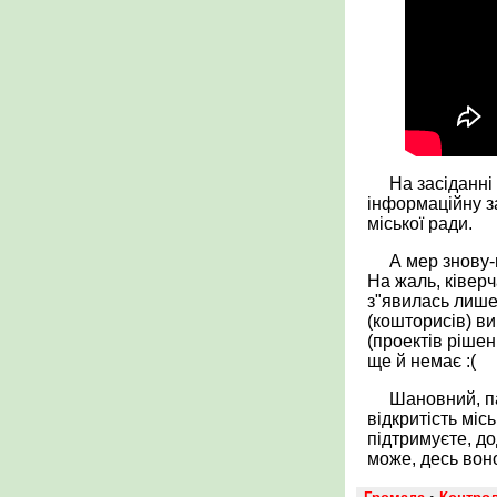
На засіданні
інформаційну з
міської ради.
А мер знову-
На жаль, ківерч
з"явилась лише 
(кошторисів) ви
(проектів рішень
ще й немає :(
Шановний, п
відкритість міс
підтримуєте, до
може, десь воно