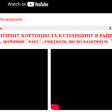
бговорення...
ль
2
ІТИЧНУ КОРУПЦІЮ ТА КУЛУАРЩИНУ В РАЙР
а, зробивши "каку", очікувати, що всі казатимуть 