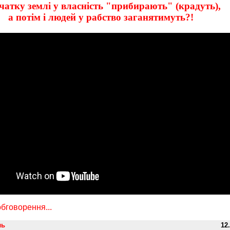
чатку землі у власність "прибирають" (крадуть),
а потім і людей у рабство заганятимуть?!
бговорення...
ль
12.