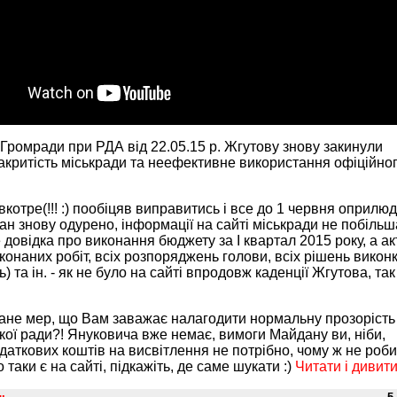
 Громради при РДА від 22.05.15 р. Жгутову знову закинули
акритість міськради та неефективне використання офіційног
вкотре(!!! :) пообіцяв виправитись і все до 1 червня оприлюд
ан знову одурено, інформації на сайті міськради не побільш
довідка про виконання бюджету за І квартал 2015 року, а ак
конаних робіт, всіх розпоряджень голови, всіх рішень викон
) та ін. - як не було на сайті впродовж каденції Жгутова, так
ане мер, що Вам заважає налагодити нормальну прозорість
ької ради?! Януковича вже немає, вимоги Майдану ви, ніби,
даткових коштів на висвітлення не потрібно, чому ж не роби
 таки є на сайті, підкажіть, де саме шукати :)
Читати і дивит