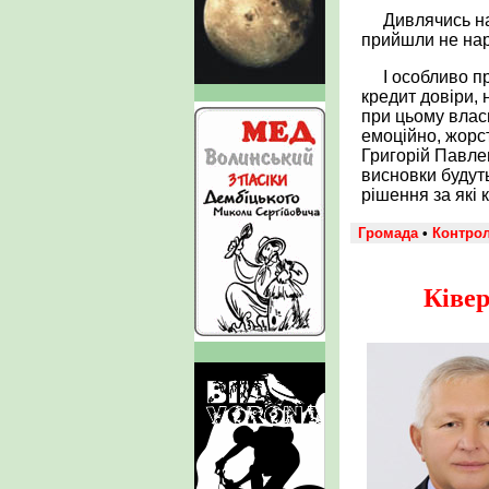
Дивлячись на
прийшли не наро
І особливо п
кредит довіри,
при цьому власн
емоційно, жорст
Григорій Павлен
висновки будут
рішення за які 
Громада
•
Контро
Ківе