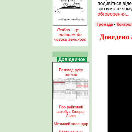
подивіться віде
зрозумієте чому 
обговорення...
Громада
•
Контро
Любов – це…
подорож до
Доведено 
чогось великого
Довідничок
Розклад руху
потягів
Про рейковий
автобус Ківерці-
Львів
Місячний календар