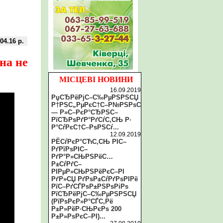
04.16 р.
на не
МІСЦЕВІ НОВИНИ
16.09.2019
РџСЂРёРјС–С‰РµРЅРЅСЏ
Р†РЅС„РµРєС†С–Р№РЅРѕС
— Р»С–РєР°СЂРЅС–
РїСЂРѕРґР°РґСѓС‚СЊ Р·
Р°СѓРєС†С–РѕРЅСѓ...
12.09.2019
РЁСѓРєР°СЋС‚СЊ РІС–
РґРїРѕРІС–
РґР°Р»СЊРЅРёС…
Р±СѓРґС–
РІРµР»СЊРЅРёРєС–РІ
РґР»СЏ РґРѕР±СѓРґРѕРІРё
РїС–РґСЃРѕР±РЅРѕРіРѕ
РїСЂРёРјС–С‰РµРЅРЅСЏ
(РїРѕРєР»Р°СЃС‚Рё
Р±Р»РёР·СЊРєРѕ 200
Р±Р»РѕРєС–РІ)...