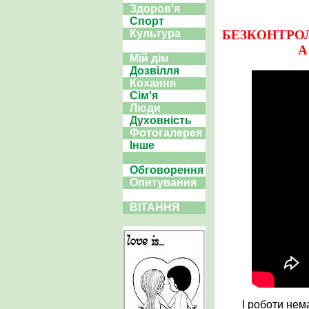
Здоров'я
Спорт
БЕЗКОНТРОЛ
Культура
А
Мій дім
Дозвілля
Кохання
Сім'я
Люди
Духовність
Фотогалерея
Інше
Обговорення
Опитування
ВІТАННЯ
І роботи нема