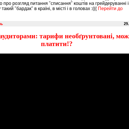
о про розгляд питання "списання" коштів на грейдеруванні і
такий "бардак" в країні, в місті і в головах :(((
Перейти до
ль
29.
аудиторами: тарифи необґрунтовані, мож
платити!?