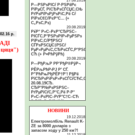
27.08.2019
Р—РЅРѕРІСѓ Р·РЅРёРє
РїРµСЃ, РїСЂРѕСЃСЏС‚СЊ
РґРѕРїРѕРјРѕРіС‚Рё Сѓ
РїРѕС€СѓРєР°С… (+
С„РѕС‚Рѕ)
20.08.2019
РќР° Р»С–РєР°СЂРЅС–
.02.16 р.
РІСЃС‚Р°РЅРѕРІР»РµРЅРѕ
РїРѕС‚СѓР¶РЅСѓ
АДІ
СЃРѕРЅСЏС‡РЅСѓ
"цяця")
РµР»РµРєС‚СЂРѕСЃС‚Р°РЅС†С–
СЋ (+ Р¤РћРўРћ)
20.08.2019
Р—РђРљР РР’РђР®РўР¬
РЁРљРћР›РЈ Р’ СЃ.
Р”РћРњРђРЁР†Р’! Р§Рё
РїСЂРѕРіРѕР»РѕСЃСѓСЋС‚СЊ
20.08.19СЂ.
СЂР°Р№РѕРЅРЅС–
РґРµРїСѓС‚Р°С‚Рё Р·Р°
Р»С–РєРІС–РґР°С†С–СЋ
Р·Р°РєР»Р°РґСѓ?
20.08.2019
Рў.Р·РІ. СЂР°Р№СЂР°РґР°
НОВИНИ
Р·Р°С‚СЏРіСѓС”
19.12.2018
РїСЂРѕС†РµСЃ Р»С–РєРІС–
Електромолбіль Renault K-
РґР°С†С–С—
ZE за 8000 доларів з
СЂР°Р№РѕРЅРєРё С‚Р°
запасом ходу у 250 км?!
Р»РёС€
11.12.2018