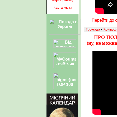
Карта району
Карта міста
Перейти до о
Громада
•
Контро
ПРО ПОЛ
(ну, не можн