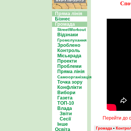
Спо
Пряма лінія
Бізнес
Громада
StreetWorkout
Відзнаки
Громслухання
Зроблено
Контроль
Міськрада
Проекти
Проблеми
Пряма лінія
Самоорганізація
Точка зору
Конфлікти
Вибори
Газета
ТОП-10
Влада
Звіти
Перейти до о
Сесії
Інше
Громада
•
Контро
Освіта