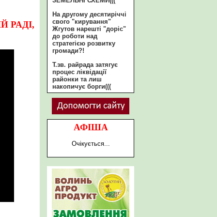
ЗЕМЕЛЬНІ СХЕМИ(((
На другому десятиріччі
свого "кирування"
Й РАДІ,
Жгутов нарешті "доріс"
до роботи над
стратегією розвитку
громади?!
Т.зв. райрада затягує
процес ліквідації
районки та лиш
накопичує борги(((
АФІША
Очікується...