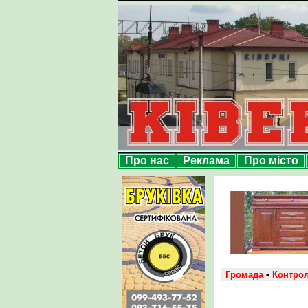
Про нас
Реклама
Про місто
Громада
•
Контро