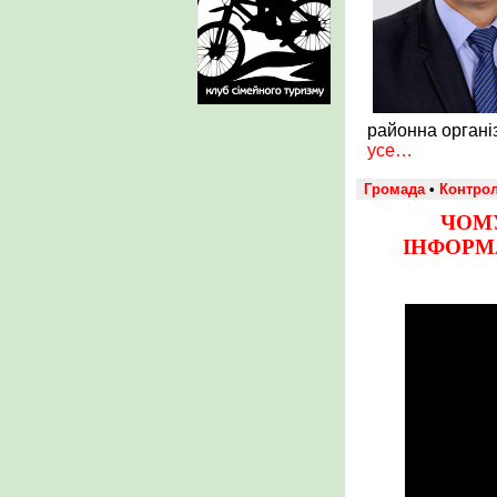
районна організ
усе…
Громада
•
Контро
ЧОМУ
ІНФОРМА