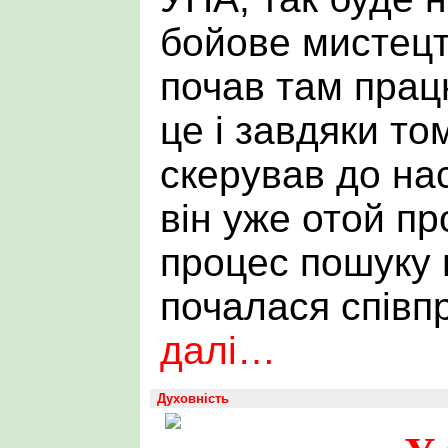
бойове мистецт
почав там прац
це і завдяки то
скерував до нас
він уже отой пр
процес пошуку в
почалася співп
далі…
Духовність