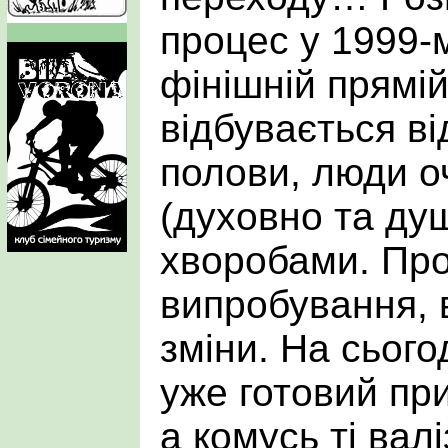
процес у 1999-м
фінішній прямій
відбувається ві
полови, люди 
(духовно та ду
хворобами. Пр
випробування, 
зміни. На сього
уже готовий при
а комусь ті вал