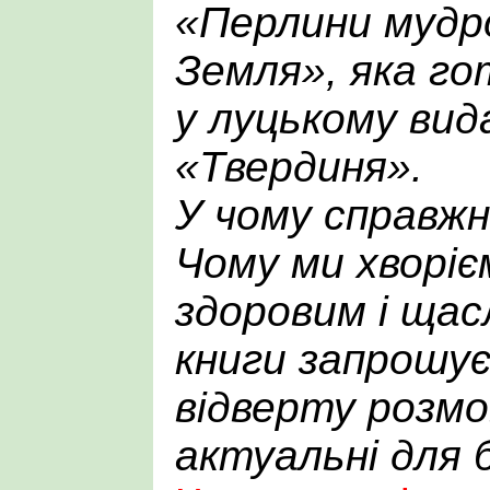
«Перлини мудро
Земля», яка го
у луцькому вид
«Твердиня».
У чому справж
Чому ми хворі
здоровим і ща
книги запрошує
відверту розмов
актуальні для