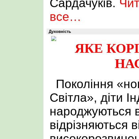
Сардачуків.
Чит
все…
Духовність
ЯКЕ КОРІ
НА
Покоління «но
Світла», діти Інд
народжуються в
відрізняються в
високорозвинен