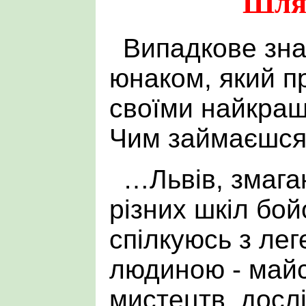
Шля
Випадкове зна
юнаком, який п
своїми найкра
Чим займаєшся?
…Львів, змага
різних шкіл бой
спілкуюсь з ле
людиною - май
мистецтв, досл