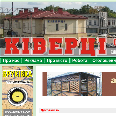
Про нас
Реклама
Про місто
Робота
Оголошенн
Духовність