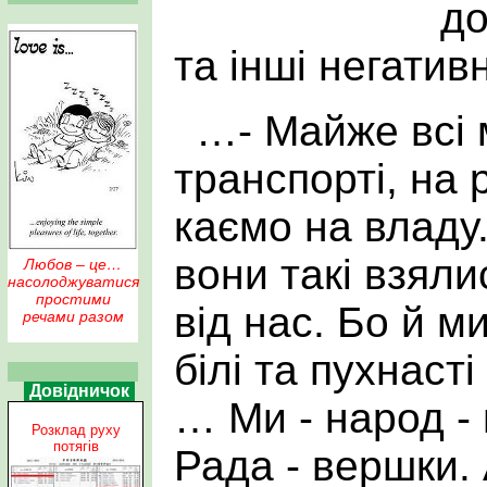
до
та інші негатив
…- Майже всі 
транспорті, на р
каємо на владу.
вони такі взяли
Любов – це…
насолоджуватися
простими
від нас. Бо й м
речами разом
білі та пухнаст
Довідничок
… Ми - народ -
Розклад руху
потягів
Рада - вершки. 