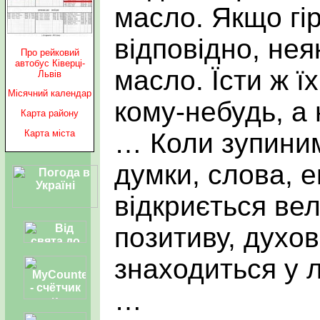
масло. Якщо гір
відповідно, неяк
Про рейковий
автобус Ківерці-
масло. Їсти ж ї
Львів
Місячний календар
кому-небудь, 
Карта району
… Коли зупиним
Карта міста
думки, слова, е
відкриється ве
позитиву, духо
знаходиться у 
…