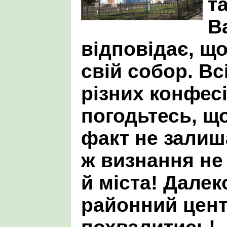
т
В
відповідає, щ
свій собор. В
різних конфесі
погодьтесь, що
факт не залиш
ж визнання не 
й міста! Далек
районний цент