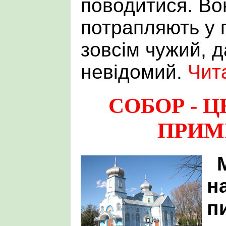
поводитися. Во
потрапляють у 
зовсім чужий, д
невідомий.
Чит
СОБОР - Ц
ПРИМ
н
п