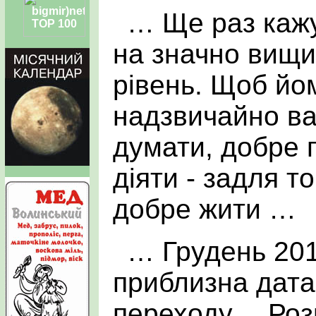
… Ще раз каж
на значно вищи
рівень. Щоб йом
надзвичайно в
дума­ти, добре 
діяти - задля т
добре жити …
… Грудень 201
приблизна дата
переходу… Роз