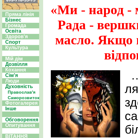
«Ми - народ -
Пряма лінія
Бізнес
Рада - вершк
Громада
Освіта
масло. Якщо г
Здоров'я
Спорт
Культура
відп
Мій дім
Дозвілля
Кохання
…
Сім'я
Люди
ля
Духовність
Православ'я
Саморозвиток
зд
Фотогалерея
Інше
са
Обговорення
Опитування
бі
ВІТАННЯ