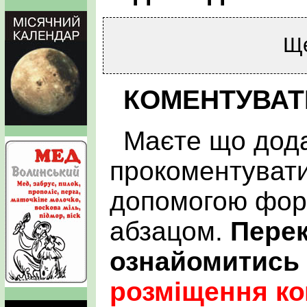
Щ
КОМЕНТУВАТ
Маєте що дода
прокоментувати
допомогою фор
абзацом.
Пере
ознайомитись
розміщення ко