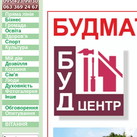
Пряма лінія
Бізнес
Громада
Освіта
Здоров'я
Спорт
Культура
Мій дім
Дозвілля
Кохання
Сім'я
Люди
Духовність
Фотогалерея
Інше
Обговорення
Опитування
ВІТАННЯ