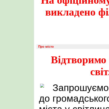
На офіційному
викладено фі
Про місто
Відтворимо 
сві
Запрошуємо 
до громадського