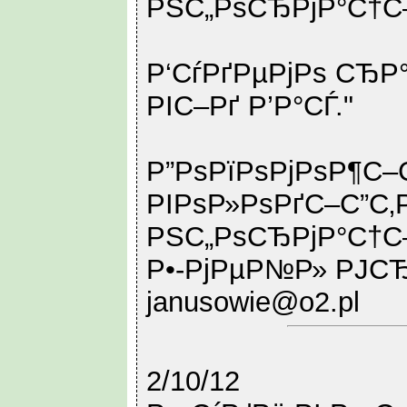
РЅС„РѕСЂРјР°С†С
Р‘СѓРґРµРјРѕ СЂР
РІС–Рґ Р’Р°СЃ."
Р”РѕРїРѕРјРѕР¶С
РІРѕР»РѕРґС–С”С‚
РЅС„РѕСЂРјР°С†С
Р•-РјРµР№Р» РЈС
janusowie@o2.pl
2/10/12