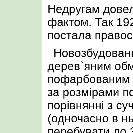
Недругам довел
фактом. Так 19
постала правос
Новозбудован
дерев`яним об
пофарбованим в
за розмірами п
порівнянні з с
(одночасно в н
перебувати до 