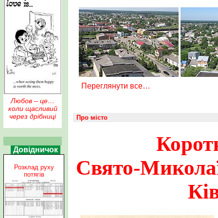
Переглянути все…
Любов – це…
коли щасливий
через дрібниці
Про місто
Коротк
Довідничок
Свято-Миколаї
Розклад руху
потягів
Кі