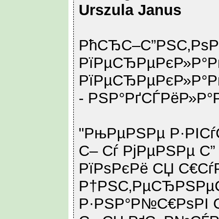
Urszula Janus
РћСЂС–С”РЅС‚Рѕ
РїРµСЂРµРєР»Р°Р
РїРµСЂРµРєР»Р°Р
- РЅР°РґСЃРёР»Р°
"РњРµРЅРµ Р·РІС
С– Сѓ РјРµРЅРµ С”
РїРѕРєРё СЏ С€Сѓ
Р†РЅС‚РµСЂРЅРµС
Р·РЅР°Р№С€РѕРІ 