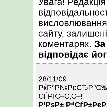
Увага! Редакція
відповідальност
висловлювання 
сайту, залишен
коментарях.
За
відповідає йог
28/11/09
РќР°Р№РєСЂР°С‰Р
СЃРІС–С‚С–!
Р‘РѕР± Р“СѓР±РєР