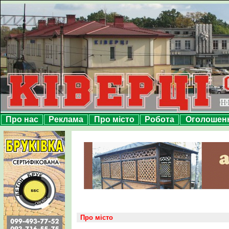
Про нас
Реклама
Про місто
Робота
Оголошен
Про місто