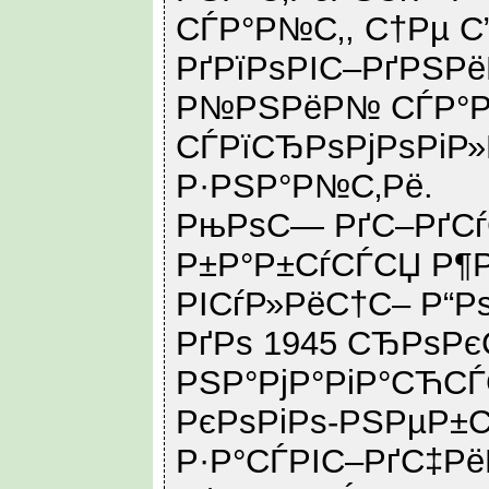
СЃР°Р№С‚, С†Рµ 
РґРїРѕРІС–РґРЅР
Р№РЅРёР№ СЃР°Р
СЃРїСЂРѕРјРѕРіР
Р·РЅР°Р№С‚Рё.
РњРѕС— РґС–РґСѓ
Р±Р°Р±СѓСЃСЏ Р¶
РІСѓР»РёС†С– Р“
РґРѕ 1945 СЂРѕРєС
РЅР°РјР°РіР°СЋС
РєРѕРіРѕ-РЅРµР±С
Р·Р°СЃРІС–РґС‡Рё