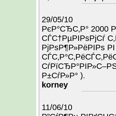
29/05/10
РєР°СЂС‚Р° 2000 Р
СЃС†РµРІРѕРјСѓ С‚
РјРѕР¶Р»РёРІРѕ РІ
СЃС‚Р°С‚РёСЃС‚Рё
СѓРїСЂР°РІР»С–Р
Р±СѓР»Р° ).
korney
11/06/10