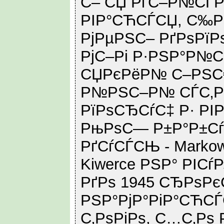
С– СЏ РґС–Р№СЃР
РІР°СЋСЃСЏ, С‰Рѕ
РјРµРЅС– РґРѕРїРѕ
РјС–Рі Р·РЅР°Р№С
СЏРєРёР№ С–РЅС
Р№РЅС–Р№ СЃС‚Р
РїРѕСЂСѓС‡ Р· РІР
РњРѕС— Р±Р°Р±Сѓ
РґСѓСЃСЊ - Markow
Kiwerce РЅР° РІСѓ
РґРѕ 1945 СЂРѕРєС
РЅР°РјР°РіР°СЋС
С‚РѕРіРѕ, С…С‚Рѕ 