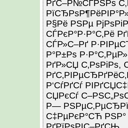
РґС–Р№СЃРЅРѕ С‚
РїСЂРѕР¶РёРІР°Р»
Р§Рё РЅРµ РјРѕРіР
СЃРєР°Р·Р°С‚Рё Р
СЃР»С–Рґ Р·РІРµ
Р°Р±Рѕ Р·Р°С‚РµР»
РґР»СЏ С‚РѕРіРѕ,
РґС‚РІРµСЂРґРёС‚
Р‘СѓРґСѓ РІРґСЏС
СЏРєСѓ С–РЅС„Рѕ
Р— РЅРµС‚РµСЂР
С‡РµРєР°СЋ РЅР° 
РґРїРѕРІС–РґСЊ.