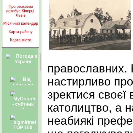
Про рейковий
автобус Ківерці-
Львів
Місячний календар
Карта району
Карта міста
православних. 
настирливо пр
зректися своєї 
католицтво, а 
неабиякі префер