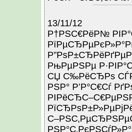
13/11/12
Р†РЅС€РёР№ РІР°
РїРµСЂРµРєР»Р°Р
Р”РѕР±СЂРёРґРµ
РњРµРЅРµ Р·РІР°С
СЏ С‰РёСЂРѕ СЃ
РЅР° Р’Р°С€Сѓ РґР
РІРёСЂС–С€РµРЅР
РїСЂРѕР±Р»РµРјРё
С–РЅС‚РµСЂРЅРµС
РЅР°С‚РєРЅСѓР»Р°