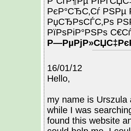
Р”СѓР¶Рµ РІРґСЏС
РєР°СЂС‚Сѓ РЅРµ 
РџСЂРѕСЃС‚Рѕ РЅ
РїРѕРіР°РЅРѕ С€Сѓ
Р—РµРјР»СЏС‡Рє
16/01/12
Hello,
my name is Urszula 
while I was searching
found this website a