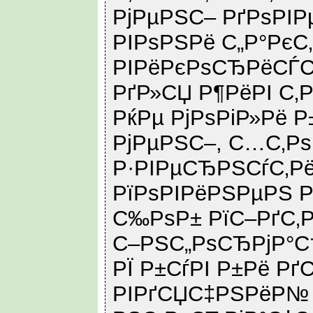
РјРµРЅС– РґРѕРІР
РІРѕРЅРё С„Р°РєС
РІРёРєРѕСЂРёСЃС
РґР»СЏ Р¶РёРІ С‚Р
РќРµ РјРѕРіР»Рё Р
РјРµРЅС–, С…С‚Рѕ
Р·РІРµСЂРЅСѓС‚Р
РїРѕРІРёРЅРµРЅ Р
С‰РѕР± РїС–РґС‚
С–РЅС„РѕСЂРјР°
РЇ Р±СѓРІ Р±Рё Рґ
РІРґСЏС‡РЅРёР№ 