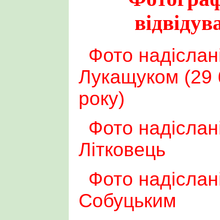
відвідув
Фото надісла
Лукащуком (29 
року)
Фото надіслан
Літковець
Фото надіслані
Собуцьким