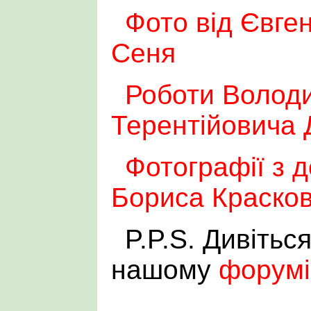
Фото від Євге
Сеня
Роботи Волод
Терентійовича 
Фотографії з 
Бориса Красков
P.P.S. Дивітьс
нашому
форумі