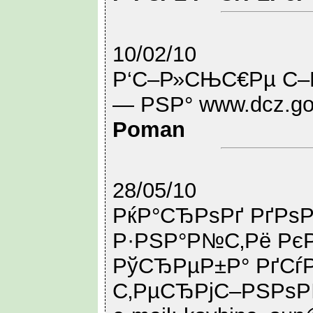
10/02/10
Р‘С–Р»СЊС€Рµ С–
— РЅР° www.dcz.gov.
Poman
28/05/10
РќР°СЂРѕРґ РґРѕ
Р·РЅР°Р№С‚Рё РєР
РўСЂРµР±Р° РґСѓР
С‚РµСЂРјС–РЅРѕРІР