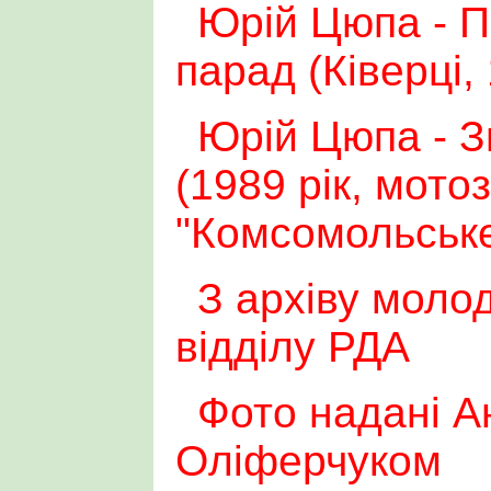
Юрій Цюпа - 
парад (Ківерці,
Юрій Цюпа - З
(1989 рік, мото
"Комсомольське
З архіву моло
відділу РДА
Фото надані А
Оліферчуком