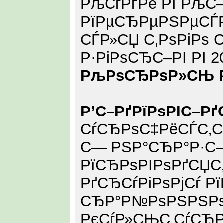
РљСѓРґРё РІ Рљ
РїРµСЂРµРЅРµСЃР»
СЃР»СЏ С‚РѕРіРѕ 
Р·РіРѕСЂС–РІ РІ 2
РљРѕСЂРѕР»СЊ Р
Р’С–РґРїРѕРІС–Р
СѓСЂРѕС‡РёСЃС‚С
С— РЅР°СЂР°Р·С
РїСЂРѕРІРѕРґСЏС
РґСЂСѓРіРѕРјСѓ Р
СЂР°Р№РѕРЅРЅРѕР
РєСѓР»СЊС‚СѓСЂР