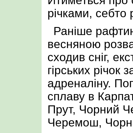
Йтиметься про 
річками, себто 
Раніше рафтин
весняною розва
сходив сніг, ек
гірських річок 
адреналіну. По
сплаву в Карпата
Прут, Чорний Ч
Черемош, Чорн