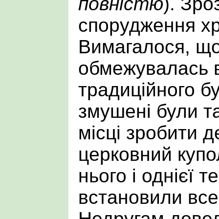
повністю
). Зро
спорудження х
Вимагалося, що
обмежувалась 
традиційного бу
змушені були т
місці зробити 
церковний купо
нього і однієї т
встановили все
Недругам довел