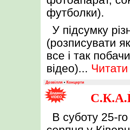
футболки).
У підсумку різ
(розписувати як
все і так побач
відео)...
Читати
Дозвілля
•
Концерти
С.К.А.
В суботу 25-го
серпня у Ківер