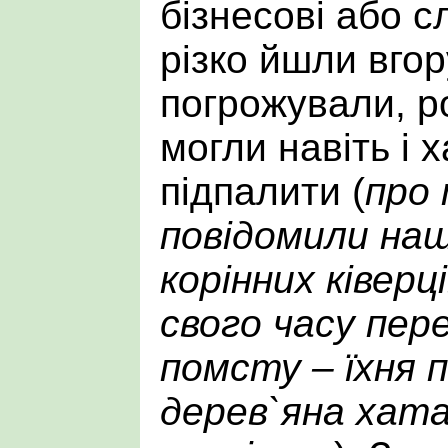
бізнесові або с
різко йшли вгор
погрожували, р
могли навіть і х
підпалити (
про
повідомили нащ
корінних ківерц
свого часу пер
помсту – їхня п
дерев`яна хата