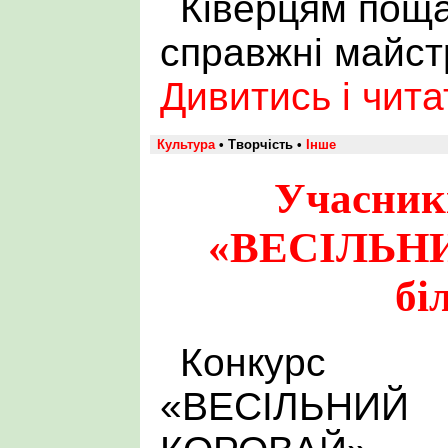
Ківерцям поща
справжні майст
Дивитись і чит
Культура
• Творчість •
Інше
Учасник
«ВЕСІЛЬН
бі
Конкурс
«ВЕСІЛЬНИЙ