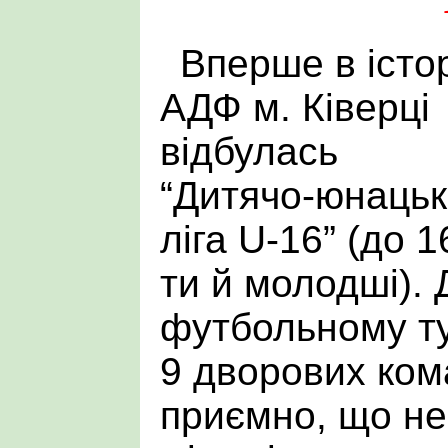
Вперше в істо
АДФ м. Ківерці
відбулась
“Дитячо-юнаць
ліга U-16” (до 1
ти й молодші). 
футбольному ту
9 дворових ком
приємно, що не