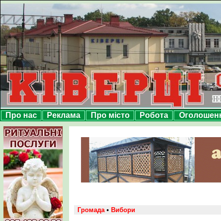
Про нас
Реклама
Про місто
Робота
Оголошен
Громада
•
Вибори