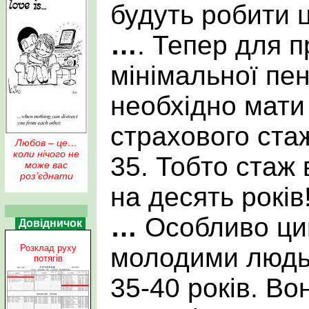
будуть робити ц
…
. Тепер для 
мінімальної пен
необхідно мати 
страхового ста
Любов – це…
коли нічого не
35. Тобто стаж
може вас
роз’єднати
на десять років!
…
Особливо цин
Довідничок
Розклад руху
молодими людьм
потягів
35-40 років. Во