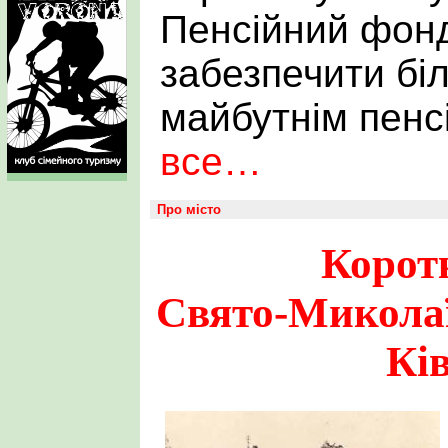
Пенсійний фонд
забезпечити біл
майбутнім пен
все…
Про місто
Коротк
Свято-Миколаї
Кі