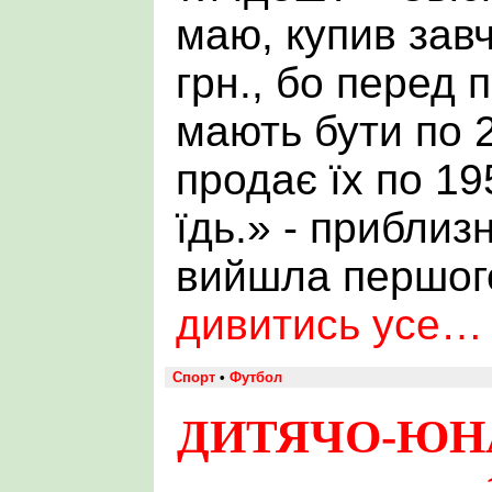
маю, купив завч
грн., бо перед 
мають бути по 2
продає їх по 195
їдь.» - приблиз
вийшла першог
дивитись усе…
Спорт
•
Футбол
ДИТЯЧО-ЮНА