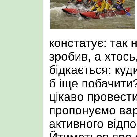
констатує: так н
зробив, а хтось
бідкається: куд
б іще побачити?
цікаво провести
пропонуємо вар
активного відпо