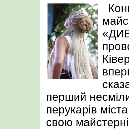
Кон
майс
«ДИ
пров
Ківер
впер
сказ
перший несміли
перукарів міста
свою майстерні