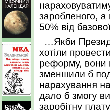
нараховуватиму
заробленого, а
50% від базово
…Якби Президе
хотіли провест
реформу, вони
зменшили б под
нарахування на
дало б змогу ви
заробітну плату