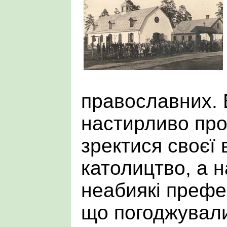
православних. 
настирливо пр
зректися своєї 
католицтво, а 
неабиякі префер
що погоджувалис