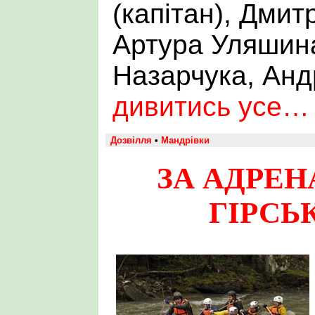
(капітан), Дмит
Артура Уляшин
Назарчука, Анд
дивитись усе…
Дозвілля
•
Мандрівки
ЗА АДРЕН
ГІРСЬ