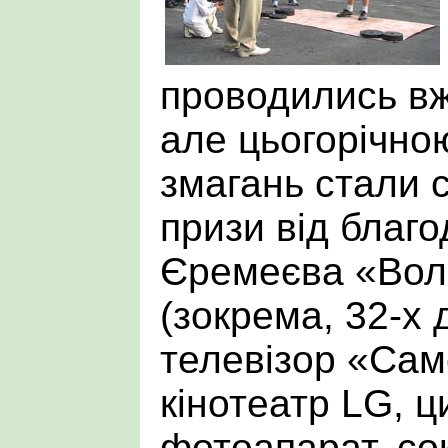
проводились в
але цьогорічно
змагань стали 
призи від благо
Єремеєва «Вол
(зокрема, 32-х
телевізор «Сам
кінотеатр LG, 
фотоапарат, со