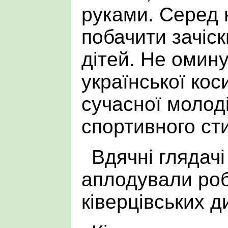
руками. Серед 
побачити зачіс
дітей. Не омин
української кос
сучасної молод
спортивного ст
Вдячні глядач
аплодували ро
ківерцівських д