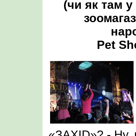
(чи як там у
зоомагаз
нар
Pet Sh
«ЗАХІD»? - Ну,