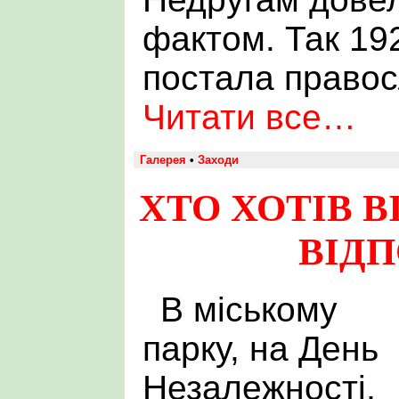
фактом. Так 19
постала правос
Читати все…
Галерея
•
Заходи
ХТО ХОТІВ В
ВІД
В міському
парку, на День
Незалежності,