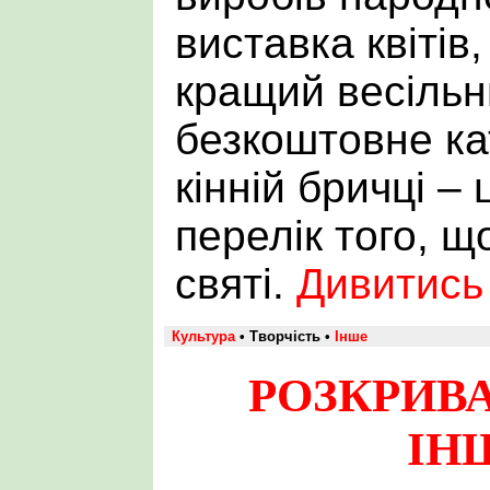
виставка квітів
кращий весільн
безкоштовне ка
кінній бричці –
перелік того, щ
святі.
Дивитись
Культура
• Творчість •
Інше
РОЗКРИВ
ІН