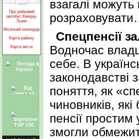
взагалі можуть
Про рейковий
розраховувати
автобус Ківерці-
Львів
Місячний календар
Спецпенсії з
Карта району
Водночас владц
Карта міста
себе. В україн
законодавстві 
поняття, як «сп
чиновників, які
пенсії простим 
змогли обмежит