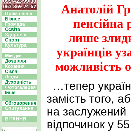
Анатолій Г
Пряма лінія
Бізнес
пенсійна 
Громада
Освіта
лише злидн
Здоров'я
Спорт
Культура
українців уз
Мій дім
Дозвілля
можливість 
Кохання
Сім'я
Люди
…тепер україн
Духовність
Фотогалерея
Інше
замість того, а
Обговорення
на заслужений
Опитування
ВІТАННЯ
відпочинок у 55