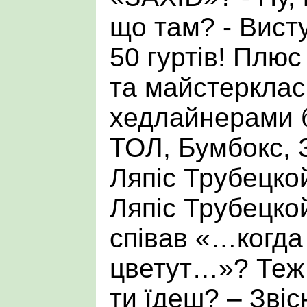
що там? - Вист
50 гуртів! Плю
та майстерклас
хедлайнерами б
ТОЛ, Бумбокс, 
Ляпіс Трубецкой
Ляпіс Трубецко
співав «…когда
цветут…»? Теж 
ти їдеш? – Звіс