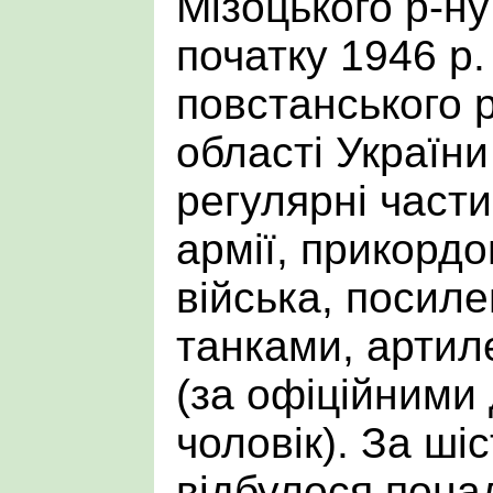
Мізоцького р-ну
початку 1946 р. 
повстанського р
області Україн
регулярні част
армії, прикордо
війська, посил
танками, артил
(за офіційними 
чоловік). За шіс
відбулося понад