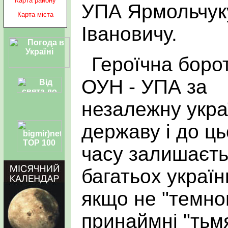
Карта району
УПА Ярмольчук
Карта міста
Івановичу.
Героїчна боро
ОУН - УПА за
незалежну укра
державу і до ць
часу залишаєть
багатьох україн
якщо не "темно
принаймні "тьм