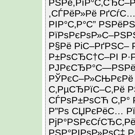
РЅРё,РїР°С‚СЂС–Р
,СЃРёР»Рё РґСѓС
РІР°С‚Р°С” РЅРё
РїРѕРєРѕР»С–РЅР
Р§Рё РіС–РґРЅС– 
Р±РѕСЂС†С–РІ Р·Р
РЈРєСЂР°С—РЅРё
РЎРєС–Р»СЊРєРё 
С‚РµСЂРїС–С‚Рё Р
СЃРѕР±РѕСЋ С‚Р°
Р”Рѕ СЏРєРёС… Р
РјР°РЅРєСѓСЂС‚Рё
РЅР°РІРѕР»РѕС‡ Р