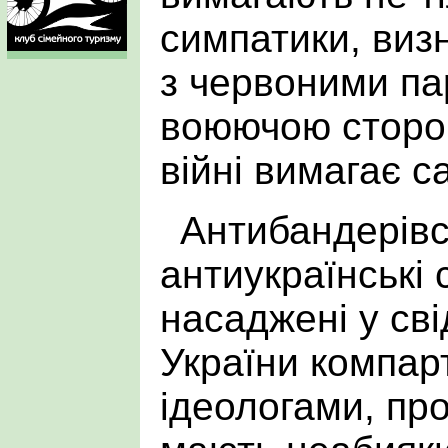
симпатики, виз
з червоними па
воюючою стороно
війні вимагає са
Антибандерівсь
антиукраїнські 
насаджені у св
України компар
ідеологами, про