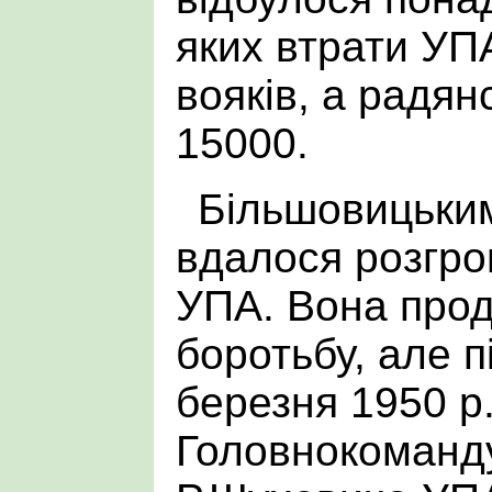
яких втрати УП
вояків, а радянс
15000.
Більшовицьки
вдалося розгр
УПА. Вона прод
боротьбу, але п
березня 1950 р
Головнокоманду