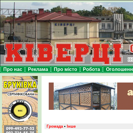
Про нас
Реклама
Про місто
Робота
Оголошенн
Громада
•
Інше