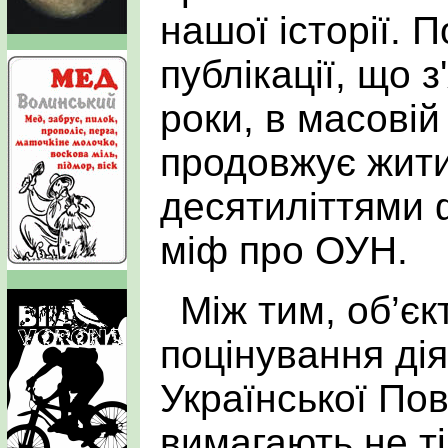
нашої історії. 
публікації, що 
роки, в масовій
продовжує жит
десятиліттями 
міф про ОУН.
Між тим, об’єк
поцінування дія
Української Пов
вимагають не ті