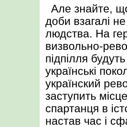
Але знайте, що
доби взагалі не
людства. На гер
визвольно-рево
підпілля будуть
українські поко
українский рев
заступить місц
спартанця в іст
настав час і с