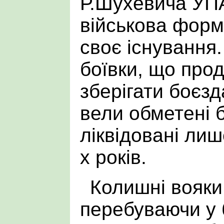
Р.Шухевича УПА
військова форм
своє існування.
боївки, що про
зберігати боєзда
вели обметені б
ліквідовані лиш
х років.
Колишні вояки
перебуваючи у