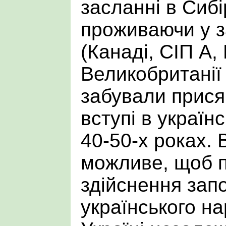
засланні в Сибі
проживаючи у з
(Канаді, СІП А,
Великобританії т
забували прися
вступі в українс
40-50-х роках.
можливе, щоб 
здійснення запо
українського на