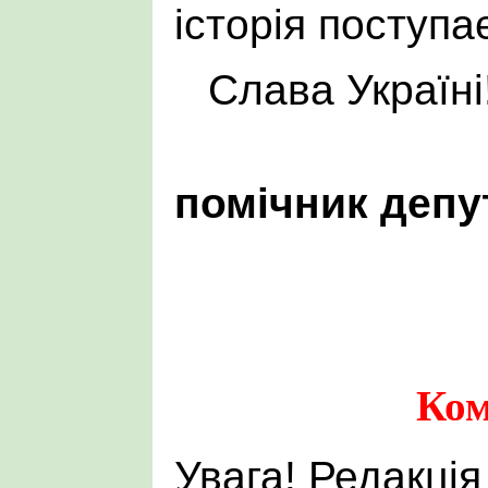
історія поступа
Слава Україні
п
ом
і
чник депу
Ком
Увага! Редакція