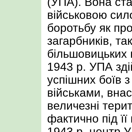
(УПА). Вона ст
військовою сил
боротьбу як пр
загарбників, так
більшовицьких п
1943 р. УПА зд
успішних боїв 
військами, внас
величезні терит
фактично під її
1943 р. центр 