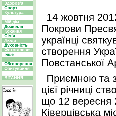
Здоров'я
Спорт
Культура
14 жовтня 201
Мій дім
Покрови Пресвя
Дозвілля
Кохання
Сім'я
українці святку
Люди
Духовність
створення Укра
Фотогалерея
Інше
Повстанської Ар
Обговорення
Опитування
Приємною та 
ВІТАННЯ
цієї річниці ст
що 12 вересня 
Ківерцівська мі