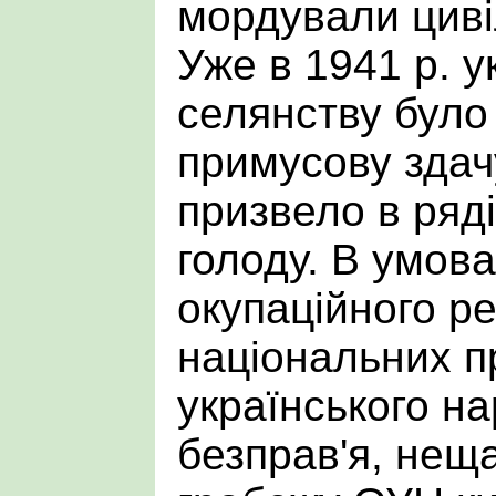
мордували циві
Уже в 1941 р. у
селянству було
примусову здач
призвело в ряді
голоду. В умов
окупаційного р
національних п
українського на
безправ'я, неща