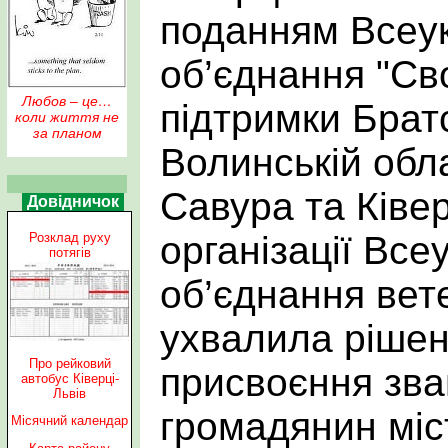
поданням Всеук
об’єднання "Сво
Любов – це…
підтримки Брат
коли життя не
за планом
Волинській обла
Савура та Ківер
Довідничок
організації Все
Розклад руху
потягів
об’єднання вет
ухвалила рішен
Про рейковий
присвоєння зва
автобус Ківерці-
Львів
громадянин міст
Місячний календар