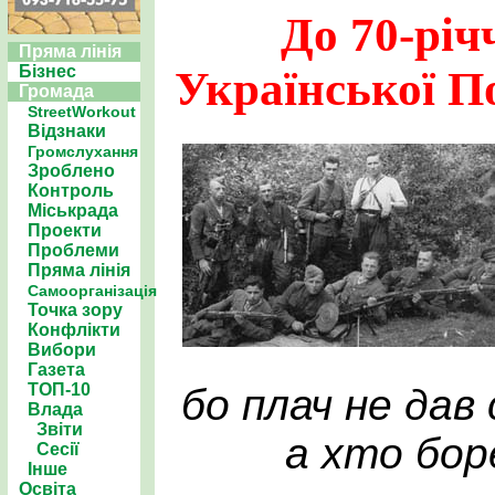
До 70-річ
Пряма лінія
Бізнес
Української П
Громада
StreetWorkout
Відзнаки
Громслухання
Зроблено
Контроль
Міськрада
Проекти
Проблеми
Пряма лінія
Самоорганізація
Точка зору
Конфлікти
Вибори
Газета
ТОП-10
бо плач не дав
Влада
Звіти
а хто бор
Сесії
Інше
Освіта