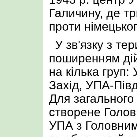
Галичину, де т
проти німецьког
У зв'язку з те
поширенням ді
на кілька груп:
Захід, УПА-Пів
Для загального
створене Голо
УПА з Головним