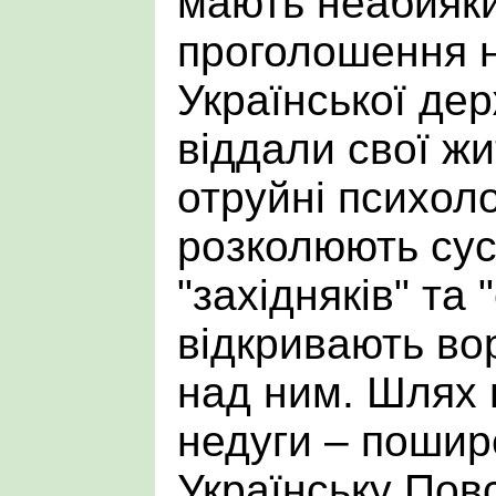
мають неабияки
проголошення 
Української дер
віддали свої жи
отруйні психоло
розколюють сус
"західняків" та "
відкривають во
над ним. Шлях 
недуги – пошир
Українську Повс