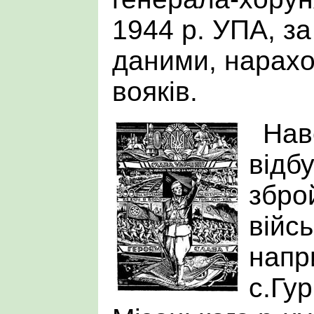
1944 р. УПА, з
даними, нарахо
вояків.
Нав
відб
збро
війс
напр
с.Гу