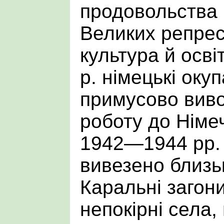
продовольства 
Великих репрес
культура й осві
р. німецькі оку
примусово виво
роботу до Німе
1942—1944 рр. 
вивезено близьк
Каральні загон
непокірні села