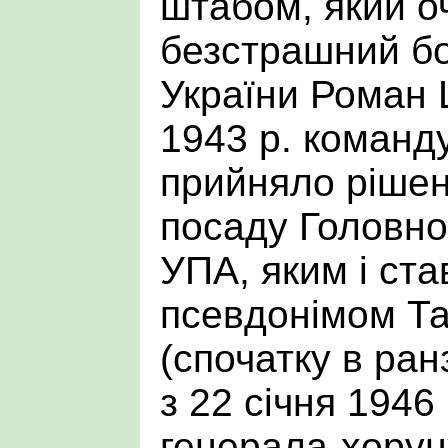
штабом, який о
безстрашний б
України Роман 
1943 р. коман
прийняло рішен
посаду Головно
УПА, яким і ста
псевдонімом Т
(спочатку в ран
з 22 січня 1946 
генерала-хорун