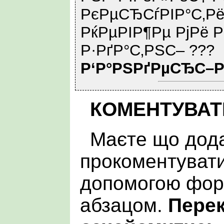
РєРµСЂСѓРІР°С‚Рё
РќРµРІР¶Рµ РјРё
Р·РґР°С‚РЅС– ???
Р‘Р°РЅРґРµСЂС–
КОМЕНТУВАТ
Маєте що дода
прокоментувати
допомогою фор
абзацом.
Пере