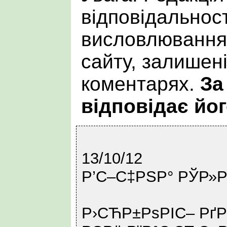
відповідальност
висловлювання 
сайту, залишен
коментарях.
За
відповідає йог
13/10/12
Р’С–С‡РЅР° РЎР»Р
Р›СЋР±РѕРІС– Рґ