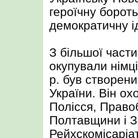
героїчну бороть
демократичну і
З більшої части
окупували німці
р. був створени
України. Він о
Полісся, Право
Полтавщини і З
Рейхскомісаріа