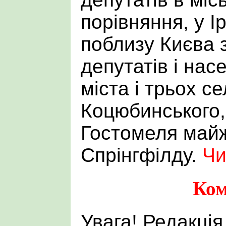
порівняння, у Ір
поблизу Києва 
депутатів і нас
міста і трьох с
Коцюбинського,
Гостомеля май
Спрінгфілду.
Чи
Ком
Увага! Редакція