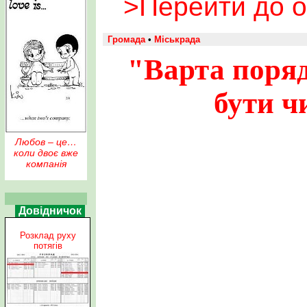
>Перейти до о
Громада
•
Міськрада
"Варта поряд
бути ч
Любов – це…
коли двоє вже
компанія
Довідничок
Розклад руху
потягів