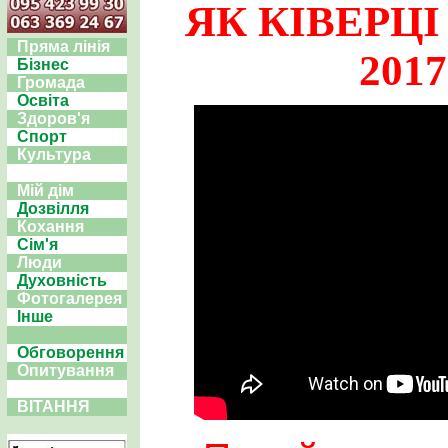
ЯК КІВЕРЦ
Пряма лінія
201
Бізнес
Громада
Освіта
Здоров'я
Спорт
Культура
Мій дім
Дозвілля
Кохання
Сім'я
Люди
Духовність
Фотогалерея
Інше
Обговорення
Опитування
ВІТАННЯ