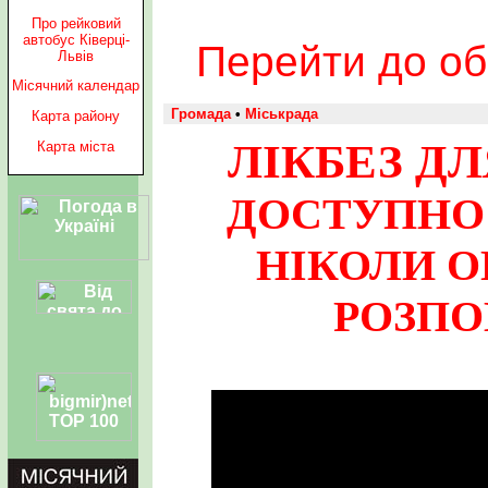
Про рейковий
автобус Ківерці-
Перейти до об
Львів
Місячний календар
Громада
•
Міськрада
Карта району
ЛІКБЕЗ ДЛ
Карта міста
ДОСТУПНО 
НІКОЛИ О
РОЗПО