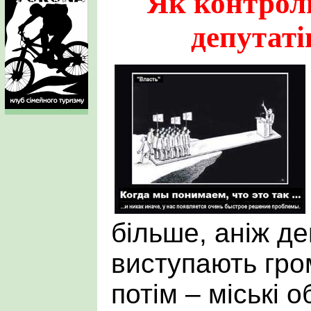
Як контрол
депутаті
більше, аніж д
виступають гро
потім – міські о