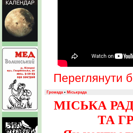
Переглянути бі
Громада
•
Міськрада
МІСЬКА РА
ТА Г