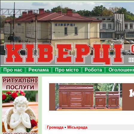
Про нас
Реклама
Про місто
Робота
Оголошен
Громада
•
Міськрада