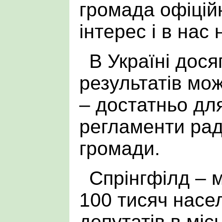
громада офіцій
інтерес і в нас
В Україні дося
результатів мо
– достатньо дл
регламенти рад
громади.
Спрінгфілд – 
100 тисяч насе
депутатів в місь