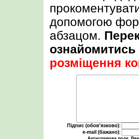
прокоментувати
допомогою фор
абзацом.
Пере
ознайомитись
розміщення ко
Підпис (обов'язково)
:
e-mail (бажано)
:
Антиспамове поле. Вве