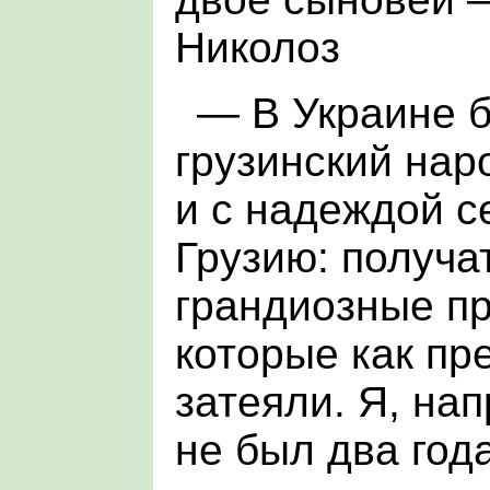
Николоз
— В Украине б
грузинский нар
и с надеждой с
Грузию: получа
грандиозные п
которые как пр
затеяли. Я, на
не был два года