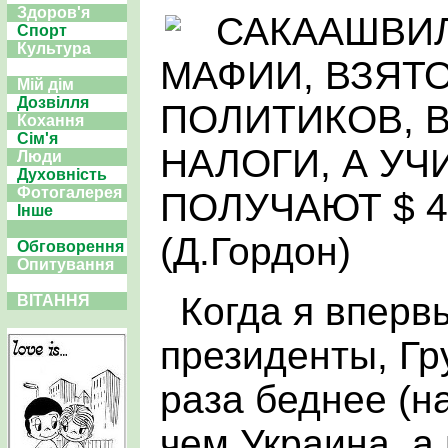
Здоров'я
САКААШВИЛ
Спорт
Культура
МАФИИ, ВЗЯТО
Мій дім
Дозвілля
ПОЛИТИКОВ, 
Кохання
Сім'я
НАЛОГИ, А УЧ
Люди
Духовність
Фотогалерея
ПОЛУЧАЮТ $ 40
Інше
(Д.Гордон)
Обговорення
Опитування
Когда я вперв
ВІТАННЯ
президенты, Гр
раза беднее (н
чем Украина, а