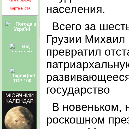
Карта району
населения.
Карта міста
Всего за шест
Грузии Михаил
превратил отс
патриархальную
развивающееся
государство
В новеньком, 
роскошном пре