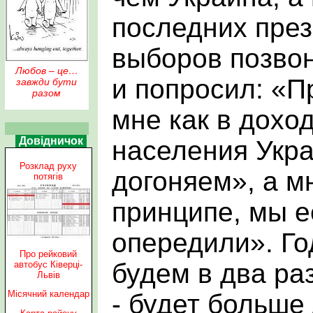
последних през
выборов позво
Любов – це…
и попросил: «П
завжди бути
разом
мне как в дохо
Довідничок
населения Укр
Розклад руху
догоняем», а м
потягів
принципе, мы е
опередили». Го
Про рейковий
будем в два ра
автобус Ківерці-
Львів
Місячний календар
- будет больше