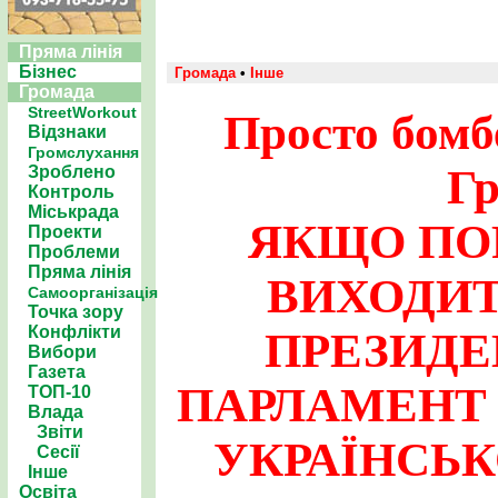
Пряма лінія
Бізнес
Громада
•
Інше
Громада
StreetWorkout
Просто бомб
Відзнаки
Громслухання
Гр
Зроблено
Контроль
Міськрада
ЯКЩО ПОР
Проекти
Проблеми
Пряма лінія
ВИХОДИТ
Самоорганізація
Точка зору
Конфлікти
ПРЕЗИДЕН
Вибори
Газета
ПАРЛАМЕНТ 
ТОП-10
Влада
Звіти
УКРАЇНСЬК
Сесії
Інше
Освіта