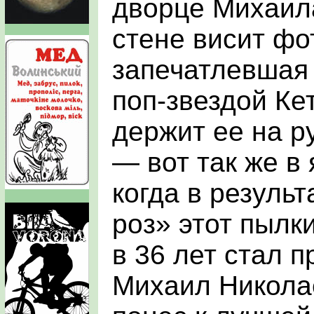
дворце Михаил
стене висит фо
запечатлевшая 
поп-звездой Ке
держит ее на ру
— вот так же в 
когда в резуль
роз» этот пылк
в 36 лет стал 
Михаил Никола