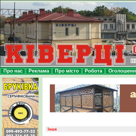
Про нас
Реклама
Про місто
Робота
Оголошенн
Інше