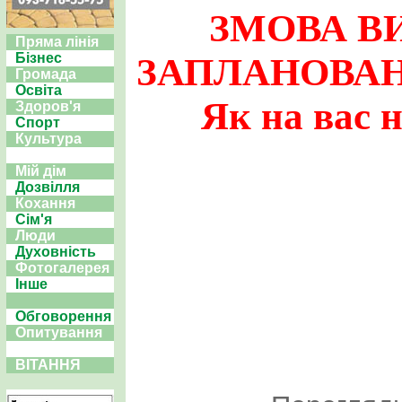
ЗМОВА ВИ
Пряма лінія
Бізнес
ЗАПЛАНОВАН
Громада
Освіта
Як на вас 
Здоров'я
Спорт
Культура
Мій дім
Дозвілля
Кохання
Сім'я
Люди
Духовність
Фотогалерея
Інше
Обговорення
Опитування
ВІТАННЯ