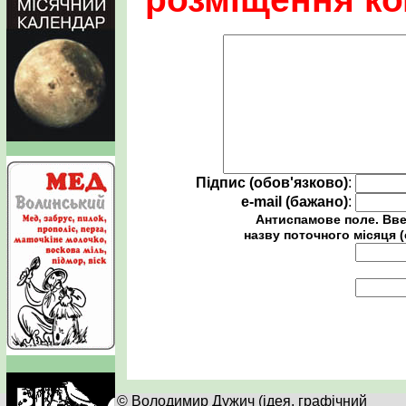
Підпис (обов'язково)
:
e-mail (бажано)
:
Антиспамове поле. Вве
назву поточного місяця (
© Володимир Дужич (ідея, графічний