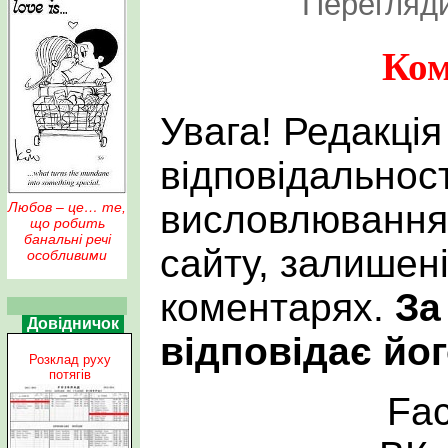
Перегляди
Ком
Увага! Редакція
відповідальност
висловлювання 
Любов – це… те,
що робить
банальні речі
сайту, залишен
особливими
коментарях.
За
Довідничок
відповідає йог
Розклад руху
потягів
Fa