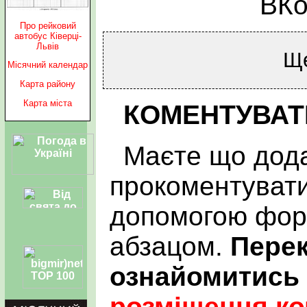
ВКо
Про рейковий
автобус Ківерці-
Львів
Щ
Місячний календар
Карта району
Карта міста
КОМЕНТУВАТ
Маєте що дода
прокоментувати
допомогою фор
абзацом.
Пере
ознайомитись
розміщення ко