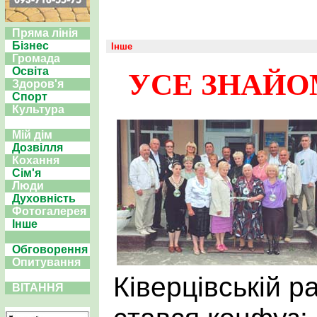
Пряма лінія
Бізнес
Інше
Громада
Освіта
УСЕ ЗНАЙОМ
Здоров'я
Спорт
Культура
Мій дім
Дозвілля
Кохання
Сім'я
Люди
Духовність
Фотогалерея
Інше
Обговорення
Опитування
Ківерцівській ра
ВІТАННЯ