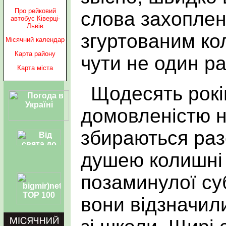
Про рейковий
слова захоплен
автобус Ківерці-
Львів
згуртованим ко
Місячний календар
Карта району
чути не один ра
Карта міста
Щодесять рокі
домовленістю н
збираються раз
душею колишні 
позаминулої су
вони відзначили