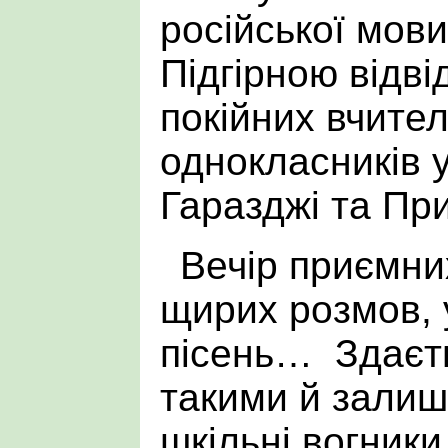
російської мов
Підгірною відв
покійних вчител
однокласників у
Гаразджі та Пр
Вечір приємних
щирих розмов,
пісень… Здаєть
такими й залиш
шкільні вогники,