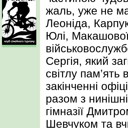
жаль, уже не м
Леоніда, Карпу
Юлі, Макашової 
військовослужб
Сергія, який заг
світлу пам’ять
закінченні офіц
разом з нинішн
гімназії Дмитр
Шевчуком та в