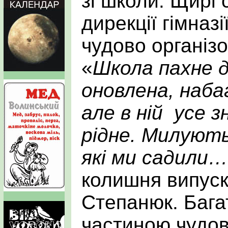
зі школи. Щирі 
дирекції гімназ
чудово організо
«
Школа пахне 
оновлена,
наба
але в ній усе з
рідне.
Милують
які ми садили…
колишня випуск
Степанюк. Багат
частиною чудов