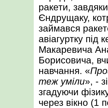
ракети, завдяки
Єндрущаку, кот
займався раке
авіагуртку під 
Макаревича Ан
Борисовича, вч
навчання. «
Про
теж уміли
», - 
згадуючи фізику
через вікно (1 п