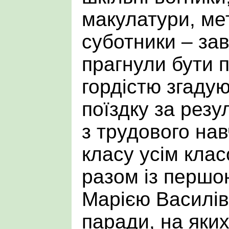
макулатури, ме
суботники – зав
прагнули бути 
гордістю згаду
поїздку за резу
з трудового нав
класу усім клас
разом із першо
Марією Василі
паради, на яки