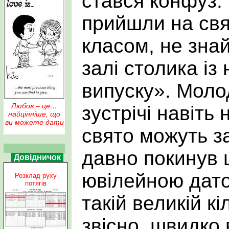
стався конфуз: 
прийшли на свя
класом, не зна
залі столика із
випуску». Моло
Любов – це…
зустрічі навіть
найцінніше, що
ви можете дати
свято можуть зав
давно покинув 
Довідничок
ювілейною дато
Розклад руху
потягів
такій великій кі
звісно, швидко