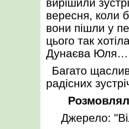
вирішили зустрі
вересня, коли б
вони пішли у п
цього так хотіл
Дунаєва Юля
Багато щаслив
радісних зустрі
Розмовлял
Джерело: "В