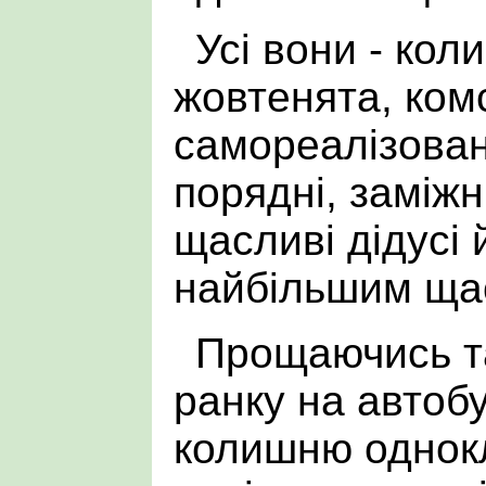
Усі вони - кол
жовтенята, ком
самореалізован
порядні, заміжн
щасливі дідусі 
найбільшим щас
Прощаючись т
ранку на автобу
колишню однокл