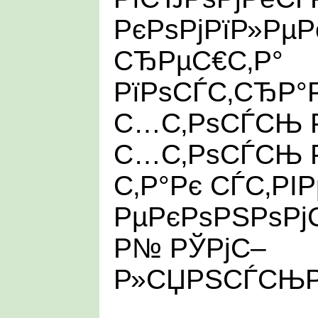
РєРѕРјРїР»РµР
СЂРµС€С‚Р°
РїРѕСЃС‚СЂР°
С…С‚РѕСЃСЊ 
С…С‚РѕСЃСЊ Р
С‚Р°Рє СЃС‚РІ
РµРєРѕРЅРѕРј
Р№ РЎРјС–
Р»СЏРЅСЃСЊР