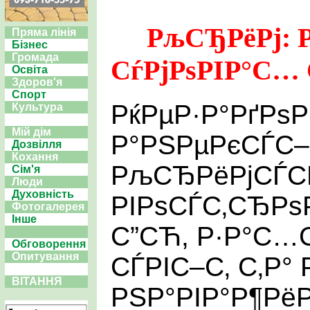
РљСЂРёРј: Р
Пряма лінія
Бізнес
Громада
СѓРјРѕРІР°С…
Освіта
Здоров'я
Спорт
РќРµР·Р°РґРѕР
Культура
Мій дім
Р°РЅРµРєСЃС
Дозвілля
Кохання
РљСЂРёРјСЃСЊ
Сім'я
Люди
Духовність
РІРѕСЃС‚СЂРѕР
Фотогалерея
Інше
С”СЋ, Р·Р°С
Обговорення
Опитування
СЃРІС–С‚ С‚Р°
ВІТАННЯ
РЅР°РІР°Р¶Рё