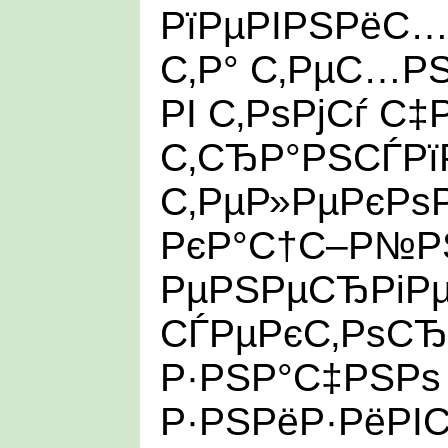
РїРµРІРЅРёС…
С‚Р° С‚РµС…Р
РІ С‚РѕРјСѓ С‡
С‚СЂР°РЅСЃРї
С‚РµР»РµРєРѕ
РєР°С†С–Р№РЅ
РµРЅРµСЂРіРµ
СЃРµРєС‚РѕС
Р·РЅР°С‡РЅРѕ
Р·РЅРёР·РёРІ