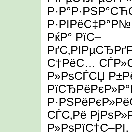
Р·Р°Р·РЅР°СЋ
Р·РІРёС‡Р°Р№
РќР° РїС–
РґС‚РІРµСЂРґ
С†РёС… СЃР»С
Р»РѕСЃСЏ Р±Р
РїСЂРёРєР»Р°
Р·РЅРёРєР»Рё
СЃС‚Рё РјРѕР
Р»РѕРїС†С–РІ,