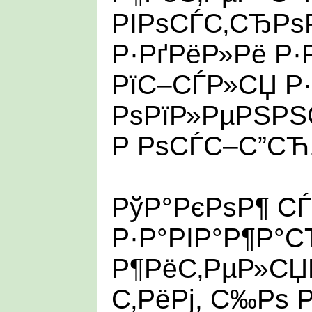
РІРѕСЃС‚СЂРѕ
Р·РґРёР»Рё Р
РїС–СЃР»СЏ Р
РѕРїР»РµРЅРЅ
Р РѕСЃС–С”СЋ
РўР°РєРѕР¶ С
Р·Р°РІР°Р¶Р°
Р¶РёС‚РµР»СЏ
С‚РёРј, С‰Рѕ 