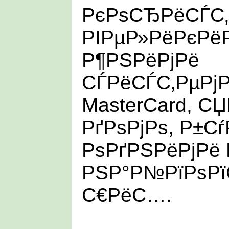
РєРѕСЂРёСЃС‚
РІРµР»РёРєРёР
Р¶РЅРёРјРё
СЃРёСЃС‚РµРјР
MasterCard, С
РґРѕРјРѕ, Р±С
РѕРґРЅРёРјРё 
РЅР°Р№РїРѕР
С€РёС….