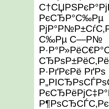
С†СЏРЅРєР°Рј
РєСЂР°С‰Рµ
РјР°Р№Р±СѓС‚
С‰Рµ С—Р№
Р·Р°Р»РёС€Р°
СЂРѕР±РёС‚Рё
Р·РґРєРё РґРѕ
Р„РІСЂРѕСЃРѕ
РєСЂРёРјС‡Р°
Р¶РѕСЂСЃС‚Р