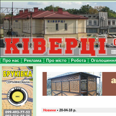
Про нас
Реклама
Про місто
Робота
Оголошенн
Новини
• 20-04-18 р.