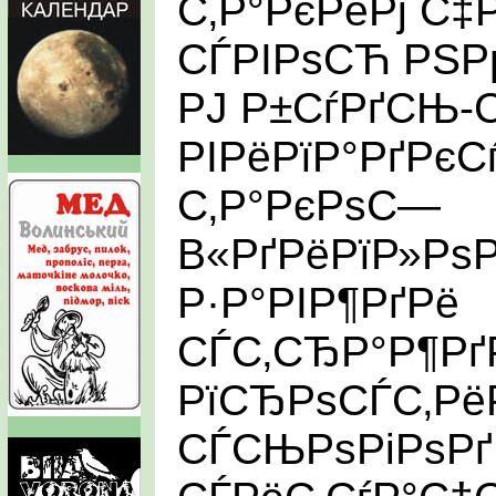
С‚Р°РєРёРј С‡
СЃРІРѕСЋ РЅРµ
РЈ Р±СѓРґСЊ-
РІРёРїР°РґРєСѓ
С‚Р°РєРѕС—
В«РґРёРїР»Рѕ
Р·Р°РІР¶РґРё
СЃС‚СЂР°Р¶Рґ
РїСЂРѕСЃС‚Рё
СЃСЊРѕРіРѕР