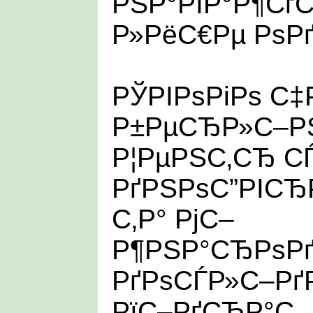
РЅР°РІР°Р¶С
Р»РёС€Рµ РѕР
РЎРІРѕРіРѕ С‡
Р±РµСЂР»С–
Р¦РµРЅС‚СЂ 
РґРЅРѕС”РІС
С‚Р° РјС–
Р¶РЅР°СЂРѕР
РґРѕСЃР»С–Рґ
РїС–РґСЂР°С…