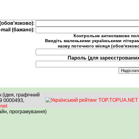
(обов'язково)
:
-mail (бажано)
:
Контрольне антиспамове пол
Введіть маленькими українськими літера
назву поточного місяця (обов'язков
Пароль (для зареєстрованих
(ідея, графічний
99 0000493,
.net
айн, програмування)