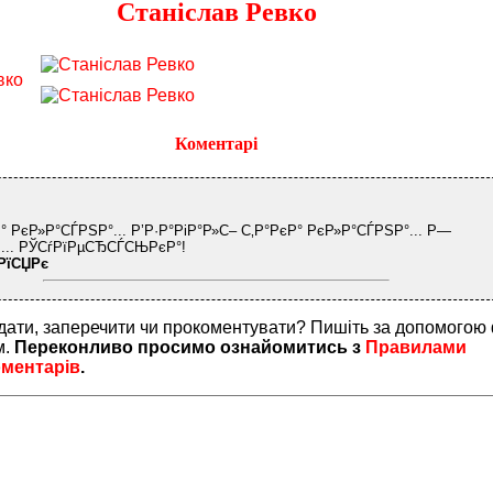
Станіслав Ревко
Коментарі
° РєР»Р°СЃРЅР°... Р’Р·Р°РіР°Р»С– С‚Р°РєР° РєР»Р°СЃРЅР°... Р—
.... РЎСѓРїРµСЂСЃСЊРєР°!
РїСЏРє
дати, заперечити чи прокоментувати? Пишіть за допомогою
м.
Переконливо просимо ознайомитись з
Правилами
оментарів
.