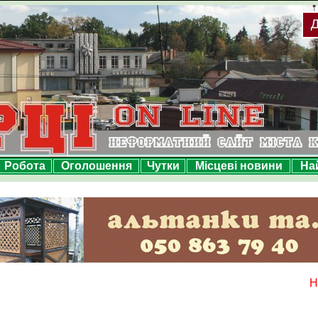
Робота
Оголошення
Чутки
Місцеві новини
На
Н