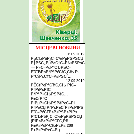
МІСЦЕВІ НОВИНИ
16.09.2019
РџСЂРёРјС–С‰РµРЅРЅСЏ
Р†РЅС„РµРєС†С–Р№РЅРѕС
— Р»С–РєР°СЂРЅС–
РїСЂРѕРґР°РґСѓС‚СЊ Р·
Р°СѓРєС†С–РѕРЅСѓ...
12.09.2019
РЁСѓРєР°СЋС‚СЊ РІС–
РґРїРѕРІС–
РґР°Р»СЊРЅРёС…
Р±СѓРґС–
РІРµР»СЊРЅРёРєС–РІ
РґР»СЏ РґРѕР±СѓРґРѕРІРё
РїС–РґСЃРѕР±РЅРѕРіРѕ
РїСЂРёРјС–С‰РµРЅРЅСЏ
(РїРѕРєР»Р°СЃС‚Рё
Р±Р»РёР·СЊРєРѕ 200
Р±Р»РѕРєС–РІ)...