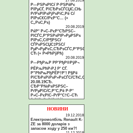
27.08.2019
Р—РЅРѕРІСѓ Р·РЅРёРє
РїРµСЃ, РїСЂРѕСЃСЏС‚СЊ
РґРѕРїРѕРјРѕРіС‚Рё Сѓ
РїРѕС€СѓРєР°С… (+
С„РѕС‚Рѕ)
20.08.2019
РќР° Р»С–РєР°СЂРЅС–
РІСЃС‚Р°РЅРѕРІР»РµРЅРѕ
РїРѕС‚СѓР¶РЅСѓ
СЃРѕРЅСЏС‡РЅСѓ
РµР»РµРєС‚СЂРѕСЃС‚Р°РЅС†С–
СЋ (+ Р¤РћРўРћ)
20.08.2019
Р—РђРљР РР’РђР®РўР¬
РЁРљРћР›РЈ Р’ СЃ.
Р”РћРњРђРЁР†Р’! Р§Рё
РїСЂРѕРіРѕР»РѕСЃСѓСЋС‚СЊ
20.08.19СЂ.
СЂР°Р№РѕРЅРЅС–
РґРµРїСѓС‚Р°С‚Рё Р·Р°
Р»С–РєРІС–РґР°С†С–СЋ
Р·Р°РєР»Р°РґСѓ?
20.08.2019
Рў.Р·РІ. СЂР°Р№СЂР°РґР°
НОВИНИ
Р·Р°С‚СЏРіСѓС”
19.12.2018
РїСЂРѕС†РµСЃ Р»С–РєРІС–
Електромолбіль Renault K-
РґР°С†С–С—
ZE за 8000 доларів з
СЂР°Р№РѕРЅРєРё С‚Р°
запасом ходу у 250 км?!
Р»РёС€
11.12.2018