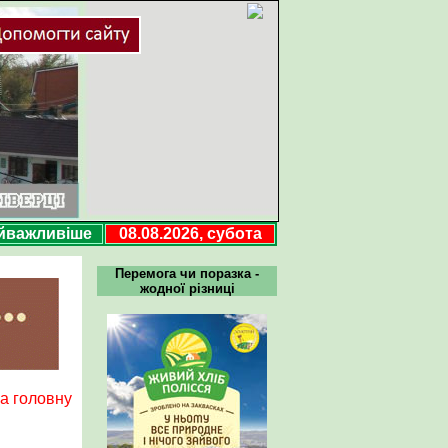
йважливіше
08.08.2026, субота
Перемога чи поразка -
жодної різниці
а головну