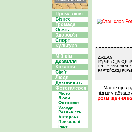
Пряма лінія
Бізнес
Громада
Освіта
Здоров'я
Спорт
Культура
Мій дім
25/11/09
Дозвілля
РђР»Рµ С„РѕС‚РєР
Р°РіР°РґРєРѕРІР°
Кохання
РќР°СЃС‚СЏ Р§Рѕ
Сім'я
Люди
Духовність
Маєте що до
Фотогалерея
під цим абзацо
Місто
Люди
розміщення к
Фотофакт
Заходи
Реальність
Авторські
Прикольні
Інше