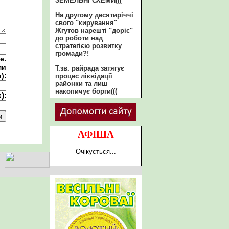
ЗЕМЕЛЬНІ СХЕМИ(((
На другому десятиріччі
свого "кирування"
Жгутов нарешті "доріс"
до роботи над
стратегією розвитку
громади?!
е.
ми
Т.зв. райрада затягує
:
о)
процес ліквідації
районки та лиш
накопичує борги(((
)
:
АФІША
Очікується...