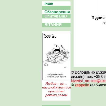
Інше
Обговорення
Опитування
Підпис 
e
ВІТАННЯ
© Володимир Дужич 
дизайн), тел. +38 0
kivertsi_on-line@ukr
Любов – це…
©
zeppelin
(веб-диз
насолоджуватися
простими
речами разом