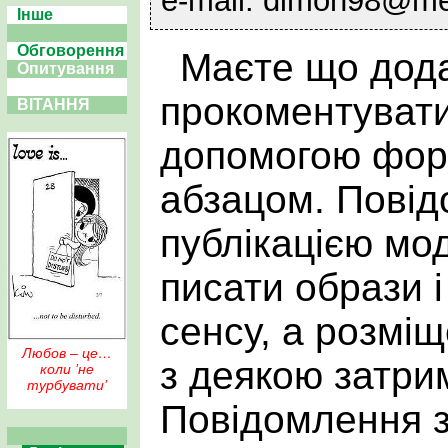
e-mail: dimon98@me
Інше
Обговорення
Маєте що дода
Опитування
прокоментувати
ВІТАННЯ
допомогою фор
абзацом. Пові
публікацією мо
писати образи і
сенсу, а розмі
Любов – це…
з деякою затри
коли ’не
турбувати’
Повідомлення 