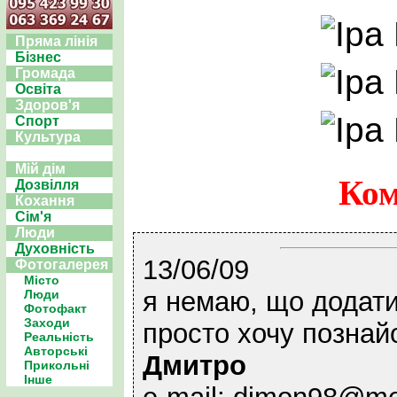
Пряма лінія
Бізнес
Громада
Освіта
Здоров'я
Спорт
Культура
Мій дім
Ком
Дозвілля
Кохання
Сім'я
Люди
Духовність
13/06/09
Фотогалерея
Місто
я немаю, що додати
Люди
Фотофакт
Заходи
просто хочу познай
Реальність
Авторські
Дмитро
Прикольні
Інше