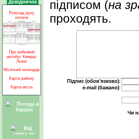
підписом (
на зр
Довідничок
Розклад руху
проходять.
потягів
Про рейковий
автобус Ківерці-
Львів
Місячний календар
Карта району
Підпис (обов'язково)
:
Карта міста
e-mail (бажано)
:
Чи н