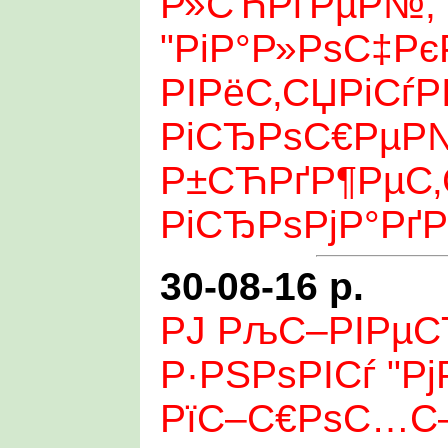
Р»СЋРґРµР№, 
"РіР°Р»РѕС‡РєР
РІРёС‚СЏРіСѓ
РіСЂРѕС€РµР№
Р±СЋРґР¶РµС‚
РіСЂРѕРјР°РґР
30-08-16 р.
РЈ РљС–РІРµ
Р·РЅРѕРІСѓ "
РїС–С€РѕС…С