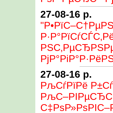
27-08-16 р.
"Р•РїС–С†РµР
Р·Р°РїСѓСЃС‚Р
РЅС‚РµСЂРЅРµ
РјР°РіР°Р·РёР
27-08-16 р.
РљСѓРїРё Р±С
РљС–РІРµСЂ
С‡РѕР»РѕРІС–