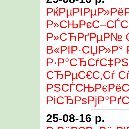
РќРµРІРµР»РёР
Р»СЊРєС–СЃС
Р»СЋРґРµР№ С
В«РІР·СЏР»Р° 
Р·Р°СЂСѓС‡РЅ
СЂРµС€С‚Сѓ 
РЅСЃСЊРєРё
РіСЂРѕРјР°Рґ
25-08-16 р.