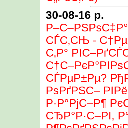
30-08-16 р.
Р–С–РЅРѕС‡Р°
СЃС‚СЊ - С†Р
С‚Р° РІС–РґС
С†С–РєР°РІРѕС
СЃРµР±Рµ? РђР
РѕРґРЅС– РІ
Р·Р°РјС–Р¶ Р
СЂР°Р·С–РІ, Р