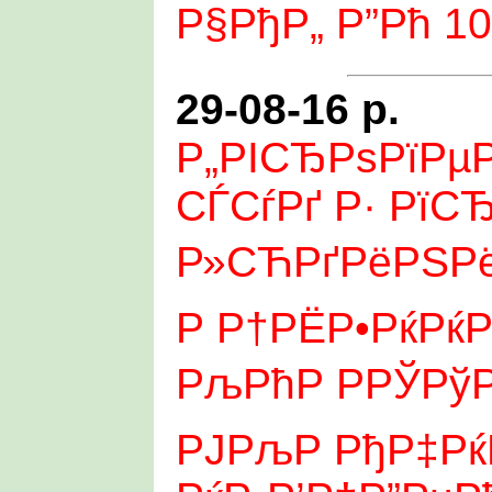
Р§РђР„ Р”Рћ 10
29-08-16 р.
Р„РІСЂРѕРїР
СЃСѓРґ Р· РїС
Р»СЋРґРёРЅРё
Р Р†РЁР•РќРќР
РљРћР РРЎРў
РЈРљР РђР‡Рќ