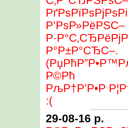
С‚Р°СЂРЅРѕС
РґРѕРїРѕРјРѕР
Р’РѕР»РёРЅС–
Р·Р°С‚СЂРёРј
Р°Р±Р°СЂС–.
(РџРћР”Р•Р™Р
Р©Рћ
РљР†Р’Р•Р Р¦
:(
29-08-16 р.