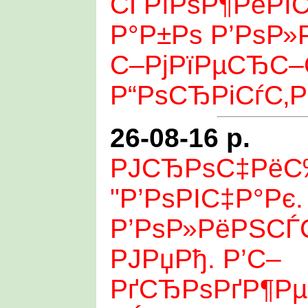
СЃРїРѕР¶РёРІС
Р°Р±Рѕ Р’РѕР
С–РјРїРµСЂС
Р“РѕСЂРіСѓС‚Р
26-08-16 р.
РЈСЂРѕС‡Рё
"Р’РѕРІС‡Р°Рє.
Р’РѕР»РёРЅСЃ
РЈРџРђ. Р’С–
РґСЂРѕРґР¶Рµ