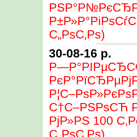
РЅР°Р№РєСЂ
Р±Р»Р°РіРѕСѓ
С„РѕС‚Рѕ)
30-08-16 р.
Р—Р°РІРµСЂС
РєР°РїСЂРµРјР
Р¦С–РѕР»РєРѕ
С†С–РЅРѕСЋ Р
РјР»РЅ 100 С‚
С„РѕС‚Рѕ)