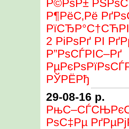
Р©РѕР± РЅРѕ
Р¶РёС‚Рё РґР
РїСЂР°С†СЋРІ
2 РіРѕРґ РІ Р
Р”РѕСЃРІС–Рґ
РµРєРѕРїРѕСЃ
РЎРЁРђ
29-08-16 р.
РњС–СЃСЊРєС
РѕС‡Рµ РґРµРј