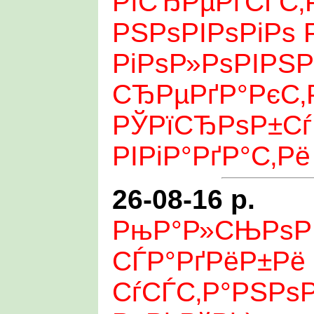
РїСЂРµРґСЃС‚
РЅРѕРІРѕРіРѕ Р
РіРѕР»РѕРІРЅР
СЂРµРґР°РєС‚
РЎРїСЂРѕР±С
РІРіР°РґР°С‚Рё 
26-08-16 р.
РњР°Р»СЊРѕР
СЃР°РґРёР±Рё 
СѓСЃС‚Р°РЅРѕР