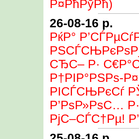
Р¤РћРўРћ)
26-08-16 р.
РќР° Р’СЃРµС
РЅСЃСЊРєРѕРј
СЂС– Р· С€Р°С
Р†РІР°РЅРѕ-Р
РІСЃСЊРєСѓ Р
Р’РѕР»РѕС… Р·
РјС–СЃС†Рµ! Р
25-08-16 р.