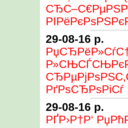
СЂС–С€РµРЅ
РІРёРєРѕРЅРєР
29-08-16 р.
РџСЂРёР»СѓС
Р»СЊСЃСЊРєР
СЂРµРјРѕРЅС‚
РґРѕСЂРѕРіСѓ
29-08-16 р.
РҐР›Р†Р‘ РџРћ