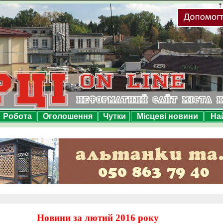
Робота
Оголошення
Чутки
Місцеві новини
На
Новини за лютий 2016 року