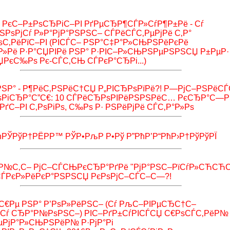
 РєС–Р±РѕСЂРіС–РІ РґРµСЂР¶СЃР»СѓР¶Р±Рё - Сѓ
РѕРјСѓ Р»Р°РјР°РЅРЅС– СЃРёСЃС‚РµРјРё С‚Р°
С‚РёРїС–РІ (РІСЃС– РЅР°С‡Р°Р»СЊРЅРёРєРё
Р»Рё Р·Р°СЏРІРё РЅР° Р·РІС–Р»СЊРЅРµРЅРЅСЏ Р±РµР·
ЏРєС‰Рѕ Рє-СЃС‚СЊ СЃРєР°СЂРі...)
Р° - Р¶РёС‚РЅРёС†СЏ Р„РІСЂРѕРїРё?! Р—РјС–РЅРёС
ѕРіСЂР°С”С€: 10 СЃРёСЂРѕРІРёРЅРЅРёС… РєСЂР°С—Р
ґС–РІ С‚РѕРіРѕ, С‰Рѕ Р· РЅРёРјРё СЃС‚Р°Р»Рѕ
РЎРўР†РЁРР™ РЎР•РљР Р•Рў Р”РћР’Р“РћР›Р†РўРўРЇ
°Р№С‚С– РјС–СЃСЊРєСЂР°РґРё "РјР°РЅС–РїСѓР»СЋСЋ
 СЃРєР»РёРєР°РЅРЅСЏ РєРѕРјС–СЃС–С—?!
ЂС€Рµ РЅР° Р’РѕР»РёРЅС– (Сѓ РљС–РІРµСЂС†С–
Сѓ СЂР°Р№РѕРЅС–) РІС–РґР±СѓРІСЃСЏ С€РѕСЃС‚РёР№
РјР°Р»СЊРЅРёР№ Р·РјР°Рі