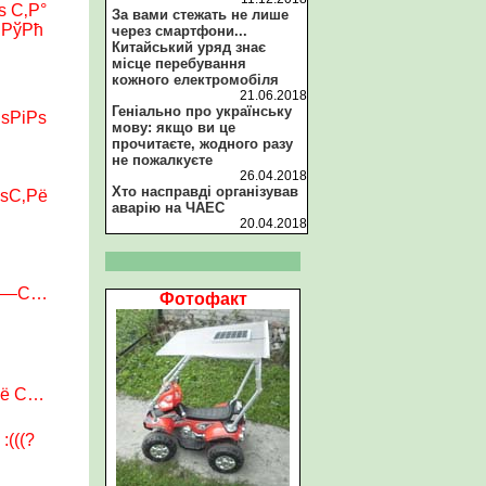
РЅР°РєРѕРїРёС‡СѓС”
 С‚Р°
За вами стежать не лише
Р±РѕСЂРіРё(((
ћРўРћ
через смартфони...
20.08.2019
Китайський уряд знає
РќР° РґСЂСѓРіРѕРјСѓ
місце перебування
РґРµСЃСЏС‚РёСЂС–С‡С‡С–
кожного електромобіля
СЃРІРѕРіРѕ
21.06.2018
"РєРёСЂСѓРІР°РЅРЅСЏ" Р–
Геніально про українську
ѕРіРѕ
РіСѓС‚РѕРІ
мову: якщо ви це
РЅР°СЂРµС€С‚С–
прочитаєте, жодного разу
"РґРѕСЂС–СЃ" РґРѕ
не пожалкуєте
СЂРѕР±РѕС‚Рё РЅР°Рґ
26.04.2018
СЃС‚СЂР°С‚РµРіС–С”СЋ
Хто насправді організував
ѕС‚Рё
СЂРѕР·РІРёС‚РєСѓ
аварію на ЧАЕС
РіСЂРѕРјР°РґРё?!
20.04.2018
20.08.2019
???!!! Блокади Ленінграда
РљР†Р’Р•Р Р¦Р†Р’РЎР¬РљР†
німцями не було. А був ще
Р—Р•РњР•Р›Р¬РќР†
один штучно створений
РЎРҐР•РњР(((
радянською владою
ѕС—С…
Фотофакт
голодомор. А тепер
03.07.2019
РќР• Р—РќРђР„РўР•
згадайте частку українців у
ньому...
РљРЈР”Р РџРћР”Р†РўР Р
20.04.2018
—Р†РџРЎРћР’РђРќРЈ
Крим: вижити в умовах
РћР Р“РўР•РҐРќР†РљРЈ
санкцій
Рё С…
РўРђ Р†Рќ?! РўРћР”Р†
23.02.2018
Р’РђРњ Р”Рћ РќРђРЎ!
Скільки коштують, скільки
Р‘Р•Р Р•Р–Р†РњРћ
збирають у прокаті та
(((?
РќРђРЁР•
скільки повертають
Р”РћР’РљР†Р›Р›РЇ Р РђР—
фільми Держкіно
РћРњ -
23.12.2017