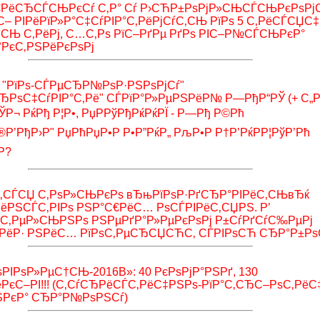
€РёСЂСЃСЊРєСѓ С‚Р° Сѓ Р›СЋР±РѕРјР»СЊСЃСЊРєРѕРј
 РІРёРїР»Р°С‡СѓРІР°С‚РёРјСѓС‚СЊ РїРѕ 5 С‚РёСЃСЏС‡
СЊ С‚РёРј, С…С‚Рѕ РїС–РґРµ РґРѕ РІС–Р№СЃСЊРєР°
РєС‚РЅРёРєРѕРј
 "РїРѕ-СЃРµСЂР№РѕР·РЅРѕРјСѓ"
ЂРѕС‡СѓРІР°С‚Рё" СЃРїР°Р»РµРЅРёР№ Р—РђР“РЎ (+ С„Р
РЎР¬ РќРђ Р¦Р•, РџРРўРђРќРќРЇ - Р—Рђ Р©Рћ
Р’РђР›Р" РџРћРџР•Р Р•Р”РќР„ РљР•Р Р†Р’РќРР¦РўР’Рћ
?
µС‚СЃСЏ С‚РѕР»СЊРєРѕ вЂњРїРѕР·РґСЂР°РІРёС‚СЊвЂќ
РЅСЃС‚РІРѕ РЅР°С€РёС… РѕСЃРІРёС‚СЏРЅ. Р’
С‚РµР»СЊРЅРѕ РЅРµРґР°Р»РµРєРѕРј Р±СѓРґСѓС‰РµРј
 РёР· РЅРёС… РїРѕС‚РµСЂСЏСЋС‚ СЃРІРѕСЋ СЂР°Р±Рѕ
РІРѕР»РµС†СЊ-2016В»: 40 РєРѕРјР°РЅРґ, 130
РєС–РІ!!! (С‚СѓСЂРёСЃС‚РёС‡РЅРѕ-РїР°С‚СЂС–РѕС‚РёС
ЅРєР° СЂР°Р№РѕРЅСѓ)