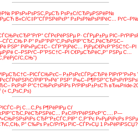
ёР№ РІРѕР»РѕРЅС‚РµСЂ РѕР±СѓСЂРµРЅРёР№
‡РµСЋ В«СѓС‡Р°СЃРЅРёРєР° Р±РѕР№РѕРІРёС… РґС–Р
С–СЃСЊРєСЂР°РґР° СЃРєРёРЅРµ Р· СЃРµР±Рµ РІС–РґРїРѕ
СЃС‚СЊ Р·Р° Р±Р°РіР°С‚РѕРєРІР°СЂС‚РёСЂРЅС–
Рё РЅР° РїР»РµС‡С– СЃР°РјРёС… РјРµС€РєР°РЅС†С–РІ 
µРјРё С–РЅРґС–Р°РЅС†С–РІ С€РµСЂРёС„Р° РЅРµ С…
С‚РёРјСѓС‚СЊ")
ІРµСЂС†С–РІСЃСЊРєС– Р±РѕРєСЃРµСЂРё РІРґР°Р»Рѕ 
РєСЃРёРЅРіСѓРІР°Р»Рё" РЅР° РњС–Р¶РЅР°СЂРѕРґРЅРѕ
С– РєРѕР·Р°С†СЊРєРѕРіРѕ РґРІРѕР±РѕСЋ вЂњPride-20
(+ С„РѕС‚Рѕ)
РІСЃС–Рј С…С‚Рѕ Р¶РёРІРµ Сѓ
РєРІР°СЂС‚РёСЂРЅРёС… Р±СѓРґРёРЅРєР°С…. Р—
Р»СЊРЅРѕРіРѕ СЂР°Р±СЃС‚РІР° С‚Р°Рє Р»РµРіРєРѕ РЅРµ
СЋС‚СЊ, Р° С‰Рѕ Р±СѓРґРµ РїС–СЃР»СЏ 1 Р»РёРїРЅСЏ?