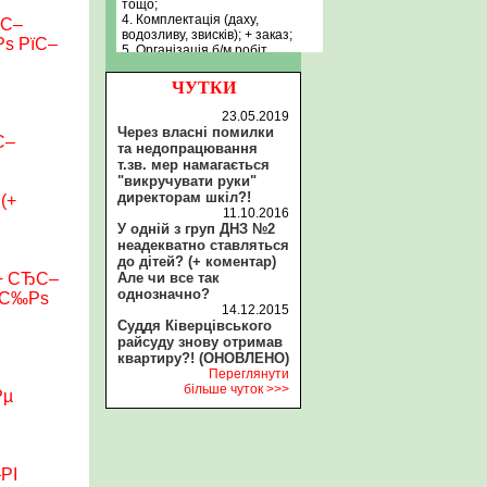
Р РћР—Р“Р›РЇРќРЈРўР
тощо;
«Велика військова
0682344424
4. Комплектація (даху,
таємниця» бандоолігархату
ЅС–
Р’РђР Р†РђРќРў РџР Рћ
Ігор
>>>
водозливу, звисків); + заказ;
Порошенка полягає в тому,
ѕ РїС–
РџР РР„Р”РќРђРќРќРЇ
5. Організація б/м робіт,
що економіка України - до
Р”Рћ
авторський нагляд,
цих пір "клодайк" для
20/05/19
консультації по внесенню змін,
РўР РћРЎРўРЇРќР•Р¦Р¬РљРћР‡
ЧУТКИ
Росії?!!!
Продам земельну ділянку,
реконструкції;
РћРўР“?!
площею 6.3 сот, у місті Ківерці,
13.12.2017
6. Доставка + ? монтаж
16.06.2019
23.05.2019
поблизу лісу, озера
Кому вигідно?! Україна
майстрами з досвідом.
Р”РµРїСѓС‚Р°С‚Рё СЃРїС–
Через власні помилки
Молодіжного. Ділянка
імпортує дороге вугілля, а
С–
Р»СЊРЅРѕ Р·
та недопрацювання
огороджена парканом, на
експортує дешеву
Микола « 050-102-51-60; 097-
РІРѕР»РѕРЅС‚РµСЂР°РјРё
території стоїть контейнер. За
т.зв. мер намагається
електроенергію
258-24-52.»
>>>
РґРѕР»СѓС‡РёР»РёСЃСЊ
деталями звертайтеся за
"викручувати руки"
13.12.2017
телефоном.
РґРѕ
директорам шкіл?!
(+
Pepsi зробила найбільше
Ірина
>>>
РѕР±Р»Р°С€С‚СѓРІР°РЅРЅСЏ
11.10.2016
замовлення нових
1/07/19
РЅРѕРІРѕРіРѕ
У одній з груп ДНЗ №2
електровантажівок від
Продам електроскутер elwinn
РґРёС‚СЏС‡РѕРіРѕ
неадекватно ставляться
Tesla
em-2200, такий як на сайті
2/10/17
РјР°Р№РґР°РЅС‡РёРєР° Сѓ
до дітей? (+ коментар)
https://www.elwinn.com.ua/. тел
10.12.2017
Ну так вас призначили на цю
РљС–РІРµСЂС†СЏС… (+
(+ СЂС–
Але чи все так
0682344424
Що фінансуватимуть з
посаду щоб щось змінити - так
С„РѕС‚Рѕ)
однозначно?
Ігор
>>>
бюджету громади у 2018
 С‰Рѕ
міняйте!!! Критикувати кожен
14.06.2019
14.12.2015
році: 20 тис грн газеті
може!!! А ви зробіть щоб та
Р’РћР”РћРљРђРќРђР›
Cуддя Ківерцівського
"Вільним шляхом" на
діяльність приносила користь!!!
20/05/19
РћР‘"Р„Р”РќРђР®РўР¬ Р—
райсуду знову отримав
придбання оргтехніки? 135
Чи вмієте тільки язиком
Продам земельну ділянку,
РљРћРњРЈРќР“РћРЎРџРћРњ
квартиру?! (ОНОВЛЕНО)
тис на вуличне
молоти?! Щось за весь час
площею 6.3 сот, у місті Ківерці,
14.06.2019
Переглянути
вашої "діяльності" в районній
відеоспостереження...
поблизу лісу, озера
Р“СЂРѕРјР°РґСЃСЊРєС–
більше чуток >>>
раді не читав про жодну дієву
10.12.2017
Рµ
Молодіжного. Ділянка
СЃР»СѓС…Р°РЅРЅСЏ Р·
пропозицію, окрім як щось
ЛЮДЕЙ ДІСТАЛО: У
огороджена парканом, на
РІР°Р¶Р»РёРІРёС…
закрити чи розвалити
Черкасах розгромили суд,
території стоїть контейнер. За
РїРёС‚Р°РЅСЊ,
Олександр
>>>
що відпустив БППшника,
деталями звертайтеся за
Р·Р°РїР»Р°РЅРѕРІР°РЅС–
який вкрав 38 млн грн
телефоном.
РЅР° СЂРѕР±РѕС‡РёР№
РІ
(ФОТО)
Ірина
>>>
19/09/17
С‡Р°СЃ, С‚СЂР°РґРёС†С–