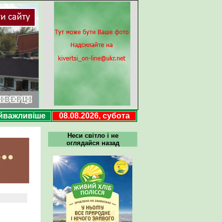
йважливіше
08.08.2026, субота
Неси світло і не
оглядайся назад