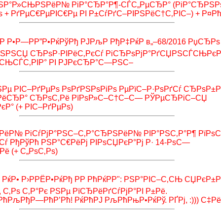
Р°Р»СЊРЅРёР№ РіР°СЂР°Р¶-СЃС„РµСЂР° (РіР°СЂРЅРѕ
 + РґРµС€РµРІС€Рµ РІ Р±СѓРґС–РІРЅРёС†С‚РІС–) + Р¤Р
 Р•Р—РР”Р•РќРўРђ РЈРљР РђР‡РќР в„–68/2016 РџСЂРѕ
ЅРЅСЏ СЂРѕР·РІРёС‚РєСѓ РіСЂРѕРјР°РґСЏРЅСЃСЊРєР
СЊСЃС‚РІР° РІ РЈРєСЂР°С—РЅС–
Рµ РІС–РґРµРѕ РѕРґРЅРѕРіРѕ РµРїС–Р·РѕРґСѓ СЂРѕР±Р
ґРёСЂР° СЂРѕС‚Рё РїРѕР»С–С†С–С— РЎРµСЂРіС–СЏ
Р° (+ РІС–РґРµРѕ)
РёР№ РіСѓРјР°РЅС–С‚Р°СЂРЅРёР№ РІР°РЅС‚Р°Р¶ РїР
ЅСѓ РђРўРћ РЅР°С€РёРј РІРѕСЏРєР°Рј Р· 14-РѕС—
ё (+ С„РѕС‚Рѕ)
 РќР• Р›РРЁР•РќРђ РР РћРќРР": РЅР°РІС–С‚СЊ СЏРєР±
, С‚Рѕ С‚Р°Рє РЅРµ РїСЂРёРґСѓРјР°РІ Р±Рё.
ћРљРђР—РћР’Рћ! РќРћРЈ РљРћРњР•РќРў. РҐРј, :))) С‡Рё :