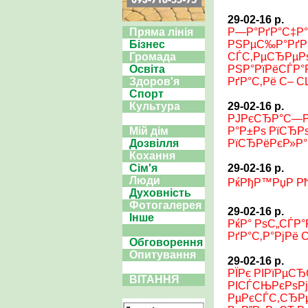
29-02-16 р.
Р—Р°РґР°С‡Р°
Пряма лінія
РЅРµС‰Р°РґРЅ
Бізнес
СЃС‚РµСЂРµРѕ
Громада
РЅР°РїРёСЃР°
Освіта
РґР°С‚Рё С– С
Здоров'я
Спорт
29-02-16 р.
Культура
РЈРєСЂР°С—РЅ
Р°Р±Рѕ РїСЂР
Мій дім
РїСЂРёРєР»Р°Р
Дозвілля
Кохання
29-02-16 р.
Сім'я
Люди
РќРђР™РџР Рћ
Духовність
Фотогалерея
29-02-16 р.
Інше
РќР° РѕС„СЃР
РґР°С‚Р°РјРё
Обговорення
Опитування
29-02-16 р.
РЇРє РІРїРµС
ВІТАННЯ
РІСЃСЊРєРѕРј
РµРєСЃС‚СЂРµ