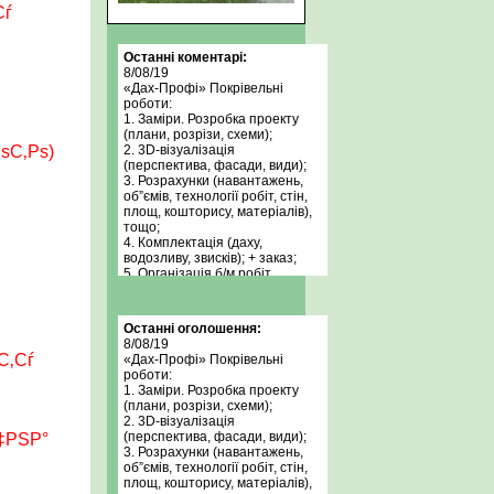
Р•РљРћР›РћР“Р†Р§РќРћ
Олеся Бацман: Нині
Сѓ
РўРђ Р— РљРћР РРЎРўР®!
прийшли до ZIKу, а завтра
– до «Гордон» і «Цензор»
01.07.2019
Останні коментарі:
19.12.2017
РЈ РљР†Р’Р•Р Р¦РЇРҐ Р”Рћ
8/08/19
Тимошенко заявила про
Р”РќРЇ РњРћР›РћР”Р†
«Дах-Профі» Покрівельні
махінацію банків
Р’Р†Р”РљР РР›Р
роботи:
наближених до Порошенка
1. Заміри. Розробка проекту
РњРђР™Р”РђРќР§РРљ
з курсом гривні
(плани, розрізи, схеми);
19.12.2017
Р”Р›РЇ STREET WORKOUT
ѕС‚Рѕ)
2. 3D-візуалізація
В Австралії курсуватиме
(+ С„РѕС‚Рѕ)
(перспектива, фасади, види);
перший в світі потяг на
29.06.2019
3. Розрахунки (навантажень,
сонячній енергії
Р–РіСѓС‚РѕРІ С– РљРѕ
об”ємів, технології робіт, стін,
19.12.2017
"Р±Р»РѕРєСѓСЋС‚СЊ"
площ, кошторису, матеріалів),
Народна реакція на
СЃС‚РІРѕСЂРµРЅРЅСЏ
тощо;
здирництво: в Ірландії
РІС–РґРєСЂРёС‚РѕРіРѕ
4. Комплектація (даху,
двоє дідів вирішили
СЂРµС”СЃС‚СЂСѓ
водозливу, звисків); + заказ;
одружитися, щоб не
РІР»Р°СЃРЅРёРєС–РІ
5. Організація б/м робіт,
платити податки
авторський нагляд,
Р·РµРјР»С– С‚Р°
консультації по внесенню змін,
17.12.2017
"С†РµРЅР·СѓСЂСѓСЋС‚СЊ"
Московити війнами
реконструкції;
РІС–РґРµРѕ Р· СЃРµСЃС–
Останні оголошення:
6. Доставка + ? монтаж
усувають конкуренцію
Р№?!!!
8/08/19
майстрами з досвідом.
своєму газу та нафті. ІГІЛ
18.06.2019
С‚Сѓ
«Дах-Профі» Покрівельні
та війна у Сирії - проект
Р—Р°РєСЂРёРІР°СЋС‚СЊ
роботи:
Микола « 050-102-51-60; 097-
ФСБ Росії
Р—РІРѕР·С–РІСЃСЊРєСѓ
1. Заміри. Розробка проекту
258-24-52.»
>>>
(розслідування)?!
С€РєРѕР»Сѓ,
(плани, розрізи, схеми);
15.12.2017
РіСЂРѕРјР°РґР° СЃРµР»Р°
2. 3D-візуалізація
У знищенні відмовлено: Як
(перспектива, фасади, види);
‡РЅР°
РїСЂРѕС‚Рё. РњРћР–Р•,
1/07/19
військову колону Гіркина
3. Розрахунки (навантажень,
Р©РћР‘ Р’Р РЇРўРЈР’РђРўР
Продам електроскутер elwinn
пропустили в Донецьк
об”ємів, технології робіт, стін,
em-2200, такий як на сайті
РЁРљРћР›РЈ, Р’РђР РўРћ
площ, кошторису, матеріалів),
14.12.2017
https://www.elwinn.com.ua/. тел