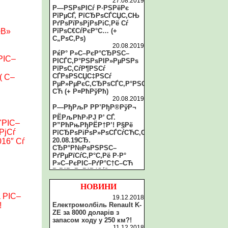
27.08.2019
Р—РЅРѕРІСѓ Р·РЅРёРє
РїРµСЃ, РїСЂРѕСЃСЏС‚СЊ
РґРѕРїРѕРјРѕРіС‚Рё Сѓ
№В»
РїРѕС€СѓРєР°С… (+
С„РѕС‚Рѕ)
20.08.2019
РќР° Р»С–РєР°СЂРЅС–
РІС–
РІСЃС‚Р°РЅРѕРІР»РµРЅРѕ
РїРѕС‚СѓР¶РЅСѓ
СЃРѕРЅСЏС‡РЅСѓ
( С–
РµР»РµРєС‚СЂРѕСЃС‚Р°РЅС†С–
СЋ (+ Р¤РћРўРћ)
20.08.2019
Р—РђРљР РР’РђР®РўР¬
РЁРљРћР›РЈ Р’ СЃ.
"РІС–
Р”РћРњРђРЁР†Р’! Р§Рё
РјСѓ
РїСЂРѕРіРѕР»РѕСЃСѓСЋС‚СЊ
20.08.19СЂ.
16″ Сѓ
СЂР°Р№РѕРЅРЅС–
РґРµРїСѓС‚Р°С‚Рё Р·Р°
Р»С–РєРІС–РґР°С†С–СЋ
Р·Р°РєР»Р°РґСѓ?
20.08.2019
Рў.Р·РІ. СЂР°Р№СЂР°РґР°
НОВИНИ
Р·Р°С‚СЏРіСѓС”
 РІС–
19.12.2018
РїСЂРѕС†РµСЃ Р»С–РєРІС–
!
Електромолбіль Renault K-
РґР°С†С–С—
ZE за 8000 доларів з
СЂР°Р№РѕРЅРєРё С‚Р°
запасом ходу у 250 км?!
Р»РёС€
11.12.2018