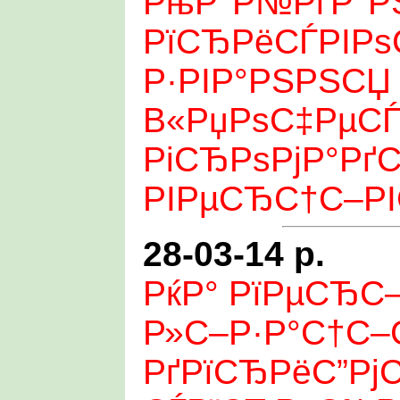
РњР°Р№РґР°Р
РїСЂРёСЃРІР
Р·РІР°РЅРЅСЏ
В«РџРѕС‡РµС
РіСЂРѕРјР°Рґ
РІРµСЂС†С–Р
28-03-14 р.
РќР° РїРµСЂС–
Р»С–Р·Р°С†С–
РґРїСЂРёС”Рј