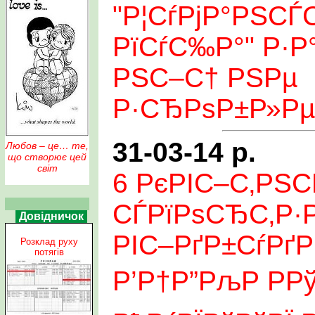
"Р¦СѓРјР°РЅС
РїСѓС‰Р°" Р·Р
РЅС–С† РЅРµ
Р·СЂРѕР±Р»Р
31-03-14 р.
Любов – це… те,
що створює цей
світ
6 РєРІС–С‚РЅС
СЃРїРѕСЂС‚Р·
Довідничок
РІС–РґР±СѓРґ
Розклад руху
потягів
Р’Р†Р”РљР РР