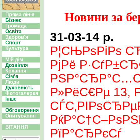
Новини за бе
Пряма лінія
Бізнес
Громада
Освіта
31-03-14 р.
Здоров'я
Спорт
Р¦СЊРѕРіРѕ СЂ
Культура
Мій дім
РјРё Р·СѓР±СЂ
Дозвілля
Кохання
РЅР°СЂР°С…Сѓ
Сім'я
Люди
Духовність
Р»РёС€Рµ 13, 
Фотогалерея
Інше
СЃС‚РІРѕСЂР
Обговорення
РќР°С†С–РѕРЅ
Опитування
ВІТАННЯ
РїР°СЂРєСѓ