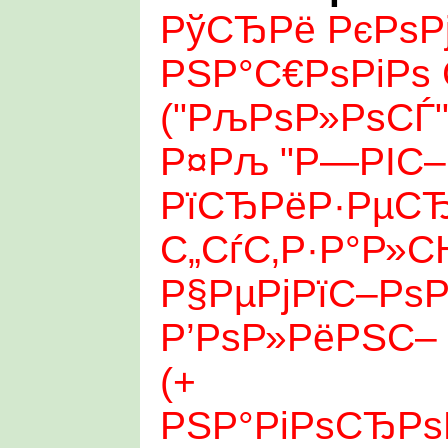
РўСЂРё РєРѕР
РЅР°С€РѕРіРѕ
("РљРѕР»РѕСЃ",
Р¤Рљ "Р—РІС–
РїСЂРёР·РµС
С„СѓС‚Р·Р°Р
Р§РµРјРїС–РѕР
Р’РѕР»РёРЅС–
(+
РЅР°РіРѕСЂРѕ