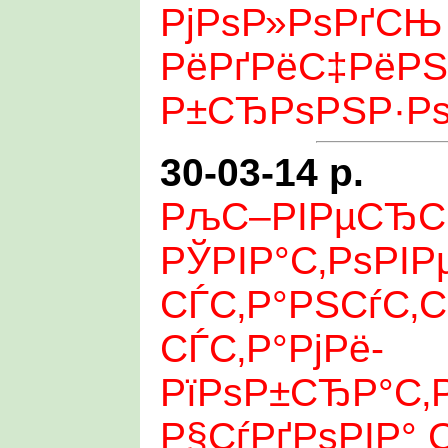
РјРѕР»РѕРґСЊ 
РёРґРёС‡РёРЅ
Р±СЂРѕРЅР·Рѕ
30-03-14 р.
РљС–РІРµСЂС
РЎРІР°С‚РѕРІР
СЃС‚Р°РЅСѓС‚
СЃС‚Р°РјРё-
РїРѕР±СЂР°С‚Р
Р§СѓРґРѕРІР° 