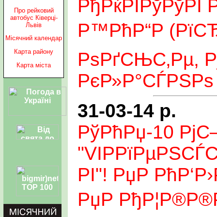
РђРќРЇРўРўРЇ 
Про рейковий
автобус Ківерці-
Р™РћР“Р (Рї
Львів
Місячний календар
Карта району
РѕРґСЊС‚Рµ, Р
Карта міста
РєР»Р°СЃРЅРѕ 
31-03-14 р.
РўРћРџ-10 Рј
"VIPРїРµРЅСЃ
РІ"! РџР РћР‘Р
РџР РђР¦Р®Р®Р