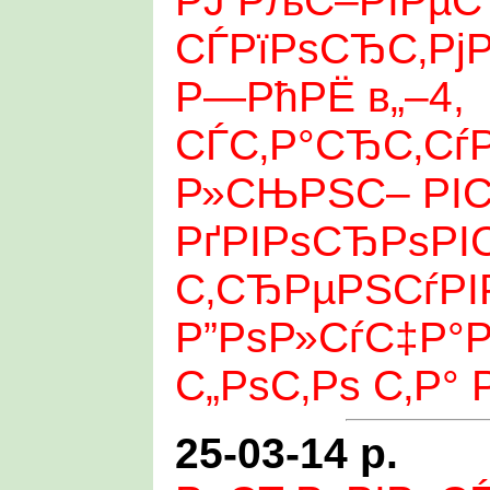
РЈ РљС–РІРµ
СЃРїРѕСЂС‚Рј
Р—РћРЁ в„–4,
СЃС‚Р°СЂС‚СѓР
Р»СЊРЅС– РІС
РґРІРѕСЂРѕРІ
С‚СЂРµРЅСѓРІ
Р”РѕР»СѓС‡Р°
С„РѕС‚Рѕ С‚Р° 
25-03-14 р.