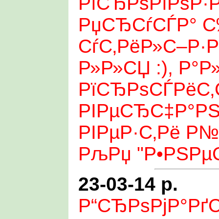
РїСЂРѕРїРѕР·
РџСЂСѓСЃР° С
СѓС‚РёР»С–Р·
Р»Р»СЏ :), Р°Р
РїСЂРѕСЃРёС‚
РІРµСЂС‡Р°РЅ
РІРµР·С‚Рё Р№
РљРџ "Р•РЅРµС
23-03-14 р.
Р“СЂРѕРјР°Р