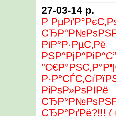
27-03-14 р.
Р РµРґР°РєС‚
СЂР°Р№РѕРЅ
РіР°Р·РµС‚Рё
РЅР°РјР°РіР°
"С€Р°РЅС‚Р°Р¶
Р·Р°СЃС‚СѓРїР
РіРѕР»РѕРІРё
СЂР°Р№РѕРЅ
СЂР°РґРё?!!! (