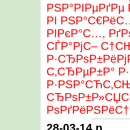
РЅР°РІРµРґРµ
РІ РЅР°С€РёС
РІРєР°С…, РґР
СЃР°РјС– С†С
Р·СЂРѕР±РёРј
С‚СЂРµР±Р° Р
Р·РЅР°СЋС‚СЊ
СЂРѕР±Р»СЏС
РѕРґРёРЅРёС†
28-03-14 р.