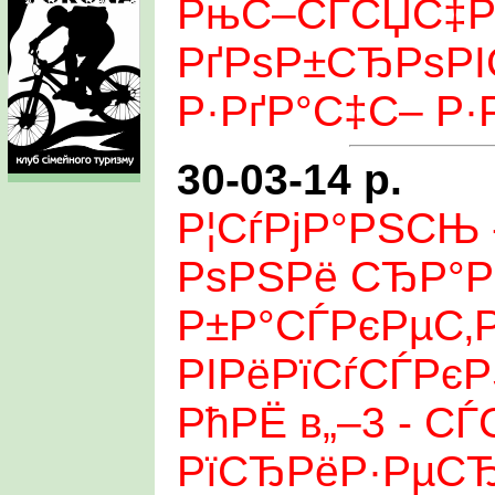
РњС–СЃСЏС‡Р
РґРѕР±СЂРѕР
Р·РґР°С‡С– Р
30-03-14 р.
Р¦СѓРјР°РЅСЊ 
РѕРЅРё СЂР°Р
Р±Р°СЃРєРµС‚Р
РІРёРїСѓСЃРє
РћРЁ в„–3 - 
РїСЂРёР·РµСЂ