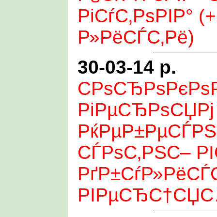
РіСѓС‚РѕРІР° (
Р»РёСЃС‚Рё)
30-03-14 р.
CРѕСЂРѕРєРѕР
РіРµСЂРѕСЏРј
РќРµР±РµСЃР
СЃРѕС‚РЅС– РІ
РґР±СѓР»РёСЃ
РІРµСЂС†СЏС… 