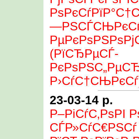
РѕРєСѓРїР°С†
—РЅСЃСЊРєС
РµРєРѕРЅРѕРјС
(РїСЂРµСЃ-
РєРѕРЅС„РµС
Р›СѓС†СЊРєСѓ
23-03-14 р.
Р–РіСѓС‚РѕРІ 
СЃР»СѓС€РЅСѓ