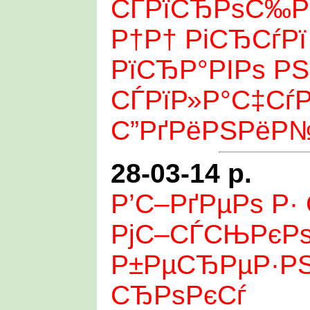
СЃРїСЂРѕС‰Рµ
Р†Р† РіСЂСѓР
РїСЂР°РІРѕ Р
СЃРїР»Р°С‡СѓР
С”РґРёРЅРёР№
28-03-14 р.
Р’С–РґРµРѕ Р
РјС–СЃСЊРєРѕ
Р±РµСЂРµР·РЅ
СЂРѕРєСѓ