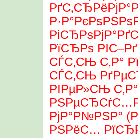
РґС‚СЂРёРјР°Р
Р·Р°РєРѕРЅРѕ
РіСЂРѕРјР°Рґ
РїСЂРѕ РІС–Р
СЃС‚СЊ С‚Р° 
СЃС‚СЊ РґРµС
РІРµР»СЊ С‚Р
РЅРµСЂСѓС…Рѕ
РјР°Р№РЅР° (Р
РЅРёС… РїСЂ