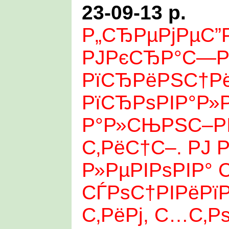
23-09-13 р.
Р„СЂРµРјРµС”РІ:
РЈРєСЂР°С—Р
РїСЂРёРЅС†Рё
РїСЂРѕРІР°Р»
Р°Р»СЊРЅС–Р
С‚РёС†С–. РЈ 
Р»РµРІРѕРІР° 
СЃРѕС†РІРёРїР
С‚РёРј, С…С‚Рѕ