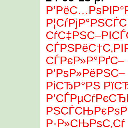
Р’РёС…РѕРІР°
Р¦СѓРјР°РЅСЃ
СѓС‡РЅС–РІСЃ
СЃРЅРёС†С‚РІР
СЃРєР»Р°РґС– 
Р’РѕР»РёРЅС– 
РіСЂР°РЅ РїС
Р’СЃРµСѓРєС
РЅСЃСЊРєРѕР
Р·Р»СЊРѕС‚Сѓ