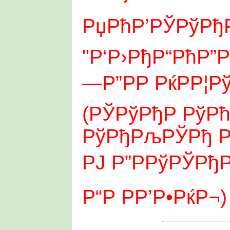
РџРћР’РЎРўРђР
"Р‘Р›РђР“РћР”
—Р”РР РќРР¦Р
(РЎРўРђР РўРћ
РўРђРљРЎРђ Р
РЈ Р”РРўРЎРђ
Р“Р РР’Р•РќР¬)