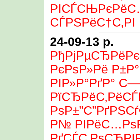
РІСЃСЊРєРёС
СЃРЅРёС†С‚РІ
24-09-13 р.
РђРјРµСЂРёРє
РєРѕР»Рё Р±Р
РІР»Р°РґР° С
РїСЂРёС‚РёСЃ
РѕР±"С”РґРЅ
Р№ РІРёС…Рѕ
РґСЃС‚РѕСЋРІ