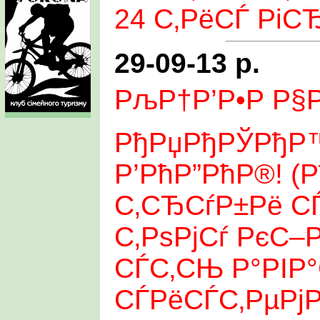
24 С‚РёСЃ РіС
29-09-13 р.
РљР†Р’Р•Р Р§Р
РђРџРђРЎРђР
Р’РћР”РћР®! (
С‚СЂСѓР±Рё С
С‚РѕРјСѓ РєС
СЃС‚СЊ Р°РІ
СЃРёСЃС‚РµРј