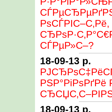
Р·Р°РіР°Р»С
СЃРµСЂРµРґ
РѕСЃРІС–С‚Рё,
СЂРѕР·С‚Р°С€
СЃРµР»С–?
18-09-13 р.
РЈСЂРѕС‡РёСЃ
РЅР°РіРѕРґРё
СЂСЏС‚С–РІРЅ
18-09-13 р.