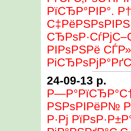
РїСЂР°РІР°. Р†
С‡РёРЅРѕРІРЅ
СЂРѕР·СѓРјС–
РІРѕРЅРё СЃР
РіСЂРѕРјР°Рґ
24-09-13 р.
Р—Р°РїСЂР°С†
РЅРѕРІРёР№ 
Р·Рј РїРѕР·Р±