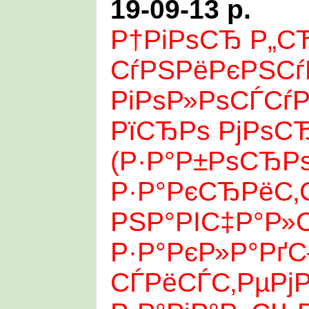
19-09-13 р.
Р†РіРѕСЂ Р„С
СѓРЅРёРєРЅСѓ
РіРѕР»РѕСЃСѓ
РїСЂРѕ РјРѕ
(Р·Р°Р±РѕСЂРѕ
Р·Р°РєСЂРёС‚
РЅР°РІС‡Р°Р
Р·Р°РєР»Р°РґС
СЃРёСЃС‚РµРј