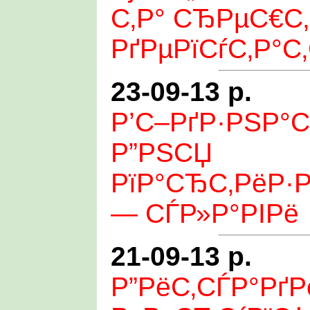
С‚Р° СЂРµС€С‚
РґРµРїСѓС‚Р°С
23-09-13 р.
Р’С–РґР·РЅР°
Р”РЅСЏ
РїР°СЂС‚РёР·
— СЃР»Р°РІРё
21-09-13 р.
Р”РёС‚СЃР°РґР