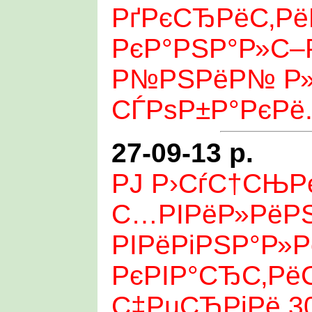
РґРєСЂРёС‚Р
РєР°РЅР°Р»С–
Р№РЅРёР№ Р»
СЃРѕР±Р°РєРё..
27-09-13 р.
РЈ Р›СѓС†СЊР
С…РІРёР»РёР
РІРёРіРЅР°Р»Р
РєРІР°СЂС‚Р
С‡РµСЂРіРё 3