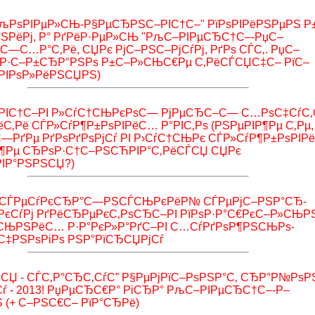
РљРѕРІРµР»СЊ-Р§РµСЂРЅС–РІС†С–" РїРѕРІРёРЅРµРЅ Р
РёРј, Р° РґРёР·РµР»СЊ "РљС–РІРµСЂС†С–-РџС–
 С—С…Р°С‚Рё, СЏРє РјС–РЅС–РјСѓРј, РґРѕ СЃС‚. РџС–
 (Р·С–Р±СЂР°РЅРѕ Р±С–Р»СЊС€Рµ С‚РёСЃСЏС‡С– РїС–
 РІРѕР»РёРЅСЏРЅ)
ѕРІС†С–РІ Р»СѓС†СЊРєРѕС— РјРµСЂС–С— С…РѕС‡СѓС
ёС‚Рё СЃР»СѓР¶Р±РѕРІРёС… Р°РІС‚Рѕ (РЅРµРІР¶Рµ С‚Рµ
С—РґРµ РґРѕРґРѕРјСѓ РІ Р›СѓС†СЊРє СЃР»СѓР¶Р±РѕРІРё
ѕР¶Рµ СЂРѕР·С†С–РЅСЋРІР°С‚РёСЃСЏ СЏРє
РІР°РЅРЅСЏ?)
 Р’СЃРµСѓРєСЂР°С—РЅСЃСЊРєРёР№ СЃРµРјС–РЅР°СЂ-
РєСѓРј РґРёСЂРµРєС‚РѕСЂС–РІ РїРѕР·Р°С€РєС–Р»СЊ
СЊРЅРёС… Р·Р°РєР»Р°РґС–РІ С…СѓРґРѕР¶РЅСЊРѕ-
С‡РЅРѕРіРѕ РЅР°РїСЂСЏРјСѓ
ЅСЏ - СЃС‚Р°СЂС‚СѓС” Р§РµРјРїС–РѕРЅР°С‚ СЂР°Р№РѕРЅ
Сѓ - 2013! РџРµСЂС€Р° РіСЂР° РљС–РІРµСЂС†С–-Р–
 (+ С–РЅС€С– РїР°СЂРё)