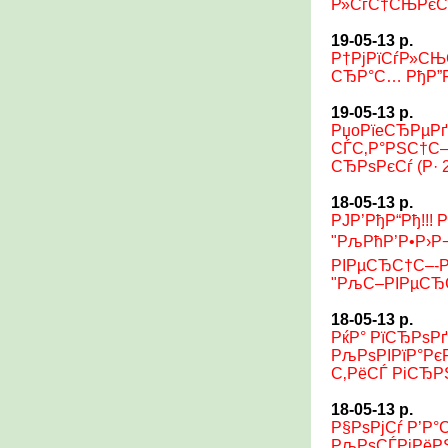
Р»СѓС†СЊРєС–
19-05-13 р.
Р†РјРїСѓР»СЊС
СЂР°С… РђР”
19-05-13 р.
РџoРїeСЂРµРґ
СЃС‚Р°РЅС†С
СЂРѕРєСѓ (Р· 2
18-05-13 р.
РЈР’РђР“Рђ!!!
"РљРћР’Р•Р›Р¬
РІРµСЂС†С–-Р
"РљС–РІРµСЂС
18-05-13 р.
РќР° РїСЂРѕР
РљРѕРІРїР°Рє
С‚РёСЃ РіСЂР
18-05-13 р.
Р§РѕРјСѓ Р’Р
РљРѕСЃРјРёРЅ