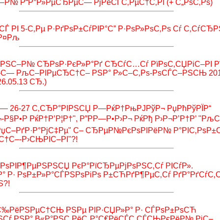
Р№ Р“Р°Р»РµСЂРµС— РјРёСЃС‚РµС†С‚РІ (+ С„РѕС‚Рѕ)
Ѓ РІ 5-С‚Рµ Р·РґРѕР±СѓРІР°С” Р·РѕР»РѕС‚Рѕ Сѓ С‚СѓСЂ
Р¤Рљ
РЅС–Р№ СЂРѕР·РєР»Р°Рґ СЂСѓС…Сѓ РїРѕС‚СЏРіС–РІ Р
–С— РљС–РІРµСЂС†С– РЅР° Р»С–С‚Рѕ-РѕСЃС–РЅСЊ 20
6.05.13 СЂ.)
 Р— 26-27 С‚СЂР°РІРЅСЏ Р—РќР†РњРЈРўР¬ РџРћРўРЇР“
-Р§Р•Р РќР†Р’Р¦Р†", Р”РР—Р•Р›Р¬ РќРђ Р›Р¬Р’Р†Р’ "Рљ
џС–РґР·Р°РјС‡Рµ" С– СЂРµР№РєРѕРІРёР№ Р°РІС‚РѕР±
†С–-Р›СЊРІС–РІ"?!
ґРѕРІР¶РµРЅРЅСЏ РєР°РїСЂРµРјРѕРЅС‚Сѓ РІСѓР».
Р° Р· РѕР±Р»Р°СЃРЅРѕРіРѕ Р±СЋРґР¶РµС‚Сѓ РґР°РґСѓС‚
Ѕ?!
°С‰РёРЅРµС†СЊ РЅРµ РІР·СЏР»Р° Р· СЃРѕР±РѕСЋ
Сѓ РЅР° В«Р°РЅС‚РёС„Р°С€РёСЃС‚СЃСЊРєРёР№ РјС–