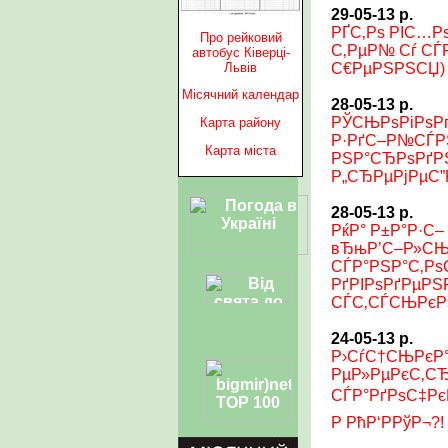
29-05-13 р.
РҐС‚Рѕ РІС…Р
Про рейковий
С‚РµР№ Сѓ СЃ
автобус Ківерці-
Львів
С€РµРЅРЅСЏ)
Місячний календар
28-05-13 р.
РЎСЊРѕРіРѕР
Карта району
Р·РґС–Р№СЃР
Карта міста
РЅР°СЂРѕРґРЅ
Р„СЂРµРјРµС”Р
28-05-13 р.
РќР° Р±Р°Р·С
вЂњР’С–Р»СЊР
СЃР°РЅР°С‚Р
РґРІРѕРґРµР
СЃС‚СЃСЊРєР
24-05-13 р.
Р›СѓС†СЊРєР°
РµР»РµРєС‚СЂ
СЃР°РґРѕС‡Рє
Р РћР‘РРўР¬?!