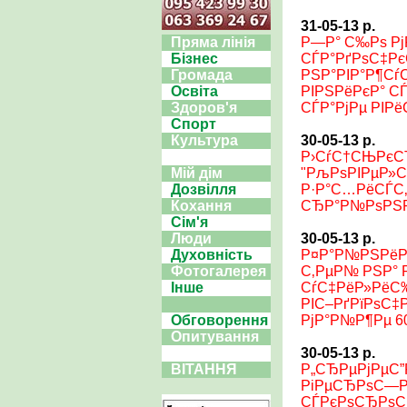
31-05-13 р.
Р—Р° С‰Рѕ Рј
Пряма лінія
СЃР°РґРѕС‡Рє
Бізнес
РЅР°РІР°Р¶Сѓ
Громада
РІРЅРёРєР° СЃ
Освіта
СЃР°РјРµ РІР
Здоров'я
Спорт
30-05-13 р.
Культура
Р›СѓС†СЊРєСЂР
"РљРѕРІРµР»С
Мій дім
Р·Р°С…РёСЃС‚
Дозвілля
СЂР°Р№РѕРЅРЅ
Кохання
Сім'я
30-05-13 р.
Люди
Р¤Р°Р№РЅРёР
Духовність
С‚РµР№ РЅР° 
Фотогалерея
СѓС‡РёР»РёС‰
Інше
РІС–РґРїРѕС‡
РјР°Р№Р¶Рµ 6
Обговорення
Опитування
30-05-13 р.
Р„СЂРµРјРµС”
ВІТАННЯ
РіРµСЂРѕС—РЅ
СЃРєРѕСЂРѕС‚