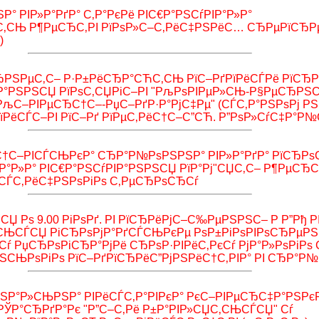
° РІР»Р°РґР° С‚Р°РєРё РІС€Р°РЅСѓРІР°Р»Р°
С‚СЊ Р¶РµСЂС‚РІ РїРѕР»С–С‚РёС‡РЅРёС… СЂРµРїСЂР
)
ЂРЅРµС‚С– Р·Р±РёСЂР°СЋС‚СЊ РїС–РґРїРёСЃРё РїСЂР
Р°РЅРЅСЏ РїРѕС‚СЏРіС–РІ "РљРѕРІРµР»СЊ-Р§РµСЂРЅ
"РљС–РІРµСЂС†С–-РџС–РґР·Р°РјС‡Рµ" (СЃС‚Р°РЅРѕРј РЅР
РїРёСЃС–РІ РїС–Рґ РїРµС‚РёС†С–С”СЋ. Р”РѕР»СѓС‡Р°Р
†С–РІСЃСЊРєР° СЂР°Р№РѕРЅРЅР° РІР»Р°РґР° РїСЂРѕ
Р°Р»Р° РІС€Р°РЅСѓРІР°РЅРЅСЏ РїР°Рј"СЏС‚С– Р¶РµСЂС
СЃС‚РёС‡РЅРѕРіРѕ С‚РµСЂРѕСЂСѓ
СЏ Рѕ 9.00 РіРѕРґ. РІ РїСЂРёРјС–С‰РµРЅРЅС– Р Р”Рђ Р
‚СЊСЃСЏ РіСЂРѕРјР°РґСЃСЊРєРµ РѕР±РіРѕРІРѕСЂРµР
Сѓ РџСЂРѕРіСЂР°РјРё СЂРѕР·РІРёС‚РєСѓ РјР°Р»РѕРіРѕ 
СЊРѕРіРѕ РїС–РґРїСЂРёС”РјРЅРёС†С‚РІР° РІ СЂР°Р
Р°Р»СЊРЅР° РІРёСЃС‚Р°РІРєР° РєС–РІРµСЂС‡Р°РЅРє
ЎР°СЂРґР°Рє "Р”С–С‚Рё Р±Р°РІР»СЏС‚СЊСЃСЏ" Сѓ