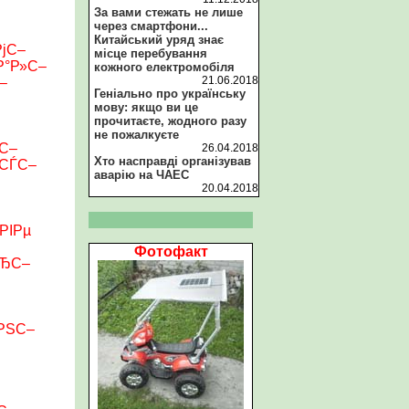
РЅР°РєРѕРїРёС‡СѓС”
За вами стежать не лише
Р±РѕСЂРіРё(((
через смартфони...
20.08.2019
Китайський уряд знає
РќР° РґСЂСѓРіРѕРјСѓ
РјС–
місце перебування
РґРµСЃСЏС‚РёСЂС–С‡С‡С–
Р°Р»С–
кожного електромобіля
СЃРІРѕРіРѕ
21.06.2018
–
"РєРёСЂСѓРІР°РЅРЅСЏ" Р–
Геніально про українську
РіСѓС‚РѕРІ
мову: якщо ви це
РЅР°СЂРµС€С‚С–
прочитаєте, жодного разу
"РґРѕСЂС–СЃ" РґРѕ
не пожалкуєте
СЂРѕР±РѕС‚Рё РЅР°Рґ
ЅС–
26.04.2018
СЃС‚СЂР°С‚РµРіС–С”СЋ
Хто насправді організував
µСЃС–
СЂРѕР·РІРёС‚РєСѓ
аварію на ЧАЕС
РіСЂРѕРјР°РґРё?!
20.04.2018
20.08.2019
???!!! Блокади Ленінграда
РљР†Р’Р•Р Р¦Р†Р’РЎР¬РљР†
німцями не було. А був ще
Р—Р•РњР•Р›Р¬РќР†
один штучно створений
РІРµ
РЎРҐР•РњР(((
радянською владою
Фотофакт
голодомор. А тепер
03.07.2019
СЂС–
РќР• Р—РќРђР„РўР•
згадайте частку українців у
ньому...
РљРЈР”Р РџРћР”Р†РўР Р
20.04.2018
—Р†РџРЎРћР’РђРќРЈ
Крим: вижити в умовах
РћР Р“РўР•РҐРќР†РљРЈ
санкцій
ІРЅС–
РўРђ Р†Рќ?! РўРћР”Р†
23.02.2018
Р’РђРњ Р”Рћ РќРђРЎ!
Скільки коштують, скільки
Р‘Р•Р Р•Р–Р†РњРћ
збирають у прокаті та
РќРђРЁР•
скільки повертають
Р”РћР’РљР†Р›Р›РЇ Р РђР—
фільми Держкіно
РћРњ -
23.12.2017