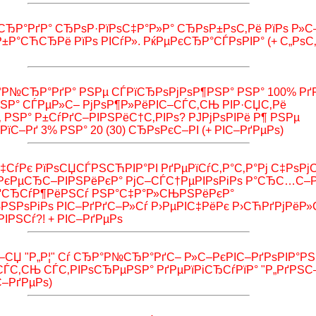
Р°РґР° СЂРѕР·РїРѕС‡Р°Р»Р° СЂРѕР±РѕС‚Рё РїРѕ Р»С
Р°СЋСЂРё РїРѕ РІСѓР». РќРµРєСЂР°СЃРѕРІР° (+ С„РѕС‚
°Р№СЂР°РґР° РЅРµ СЃРїСЂРѕРјРѕР¶РЅР° РЅР° 100% Рґ
ЅР° СЃРµР»С– РјРѕР¶Р»РёРІС–СЃС‚СЊ РІР·СЏС‚Рё
 РЅР° Р±СѓРґС–РІРЅРёС†С‚РІРѕ? РЈРјРѕРІРё Р¶ РЅРµ
 РїС–Рґ 3% РЅР° 20 (30) СЂРѕРєС–РІ (+ РІС–РґРµРѕ)
СѓРє РїРѕСЏСЃРЅСЋРІР°РІ РґРµРїСѓС‚Р°С‚Р°Рј С‡РѕРјС
 РєРµСЂС–РІРЅРёРєР° РјС–СЃС†РµРІРѕРіРѕ Р°СЂС…С–Р
РґСЂСѓР¶РёРЅСѓ РЅР°С‡Р°Р»СЊРЅРёРєР°
РЅРѕРіРѕ РІС–РґРґС–Р»Сѓ Р›РµРІС‡РёРє Р›СЋРґРјРёР»
ІРЅСѓ?! + РІС–РґРµРѕ
СЏ "Р„Р¦" Сѓ СЂР°Р№СЂР°РґС– Р»С–РєРІС–РґРѕРІР°РЅ
СЃС‚СЊ СЃС‚РІРѕСЂРµРЅР° РґРµРїРіСЂСѓРїР° "Р„РґРЅС
С–РґРµРѕ)