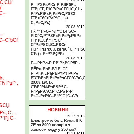
27.08.2019
С‚СЏ"
Р—РЅРѕРІСѓ Р·РЅРёРє
ѓ
РїРµСЃ, РїСЂРѕСЃСЏС‚СЊ
ІС–
РґРѕРїРѕРјРѕРіС‚Рё Сѓ
РїРѕС€СѓРєР°С… (+
С„РѕС‚Рѕ)
20.08.2019
РќР° Р»С–РєР°СЂРЅС–
–
РІСЃС‚Р°РЅРѕРІР»РµРЅРѕ
јС–СЂСѓ
РїРѕС‚СѓР¶РЅСѓ
СЃРѕРЅСЏС‡РЅСѓ
РµР»РµРєС‚СЂРѕСЃС‚Р°РЅС†С–
СЋ (+ Р¤РћРўРћ)
20.08.2019
Р—РђРљР РР’РђР®РўР¬
РЁРљРћР›РЈ Р’ СЃ.
Р”РћРњРђРЁР†Р’! Р§Рё
Њ,
РїСЂРѕРіРѕР»РѕСЃСѓСЋС‚СЊ
20.08.19СЂ.
Ћ РџР ,
СЂР°Р№РѕРЅРЅС–
РґРµРїСѓС‚Р°С‚Рё Р·Р°
Р»С–РєРІС–РґР°С†С–СЋ
Р·Р°РєР»Р°РґСѓ?
20.08.2019
РЅСЏ
Рў.Р·РІ. СЂР°Р№СЂР°РґР°
НОВИНИ
Рѕ, С…
Р·Р°С‚СЏРіСѓС”
19.12.2018
Р°Рј С–
РїСЂРѕС†РµСЃ Р»С–РєРІС–
Електромолбіль Renault K-
РґР°С†С–С—
ZE за 8000 доларів з
СЂР°Р№РѕРЅРєРё С‚Р°
запасом ходу у 250 км?!
Р»РёС€
11.12.2018