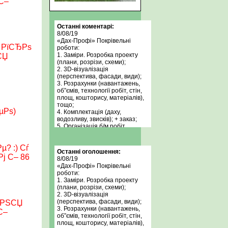
С–
Р•РљРћР›РћР“Р†Р§РќРћ
Олеся Бацман: Нині
РўРђ Р— РљРћР РРЎРўР®!
прийшли до ZIKу, а завтра
– до «Гордон» і «Цензор»
01.07.2019
Останні коментарі:
19.12.2017
РЈ РљР†Р’Р•Р Р¦РЇРҐ Р”Рћ
8/08/19
Тимошенко заявила про
Р”РќРЇ РњРћР›РћР”Р†
«Дах-Профі» Покрівельні
махінацію банків
Р’Р†Р”РљР РР›Р
– РїСЂРѕ
роботи:
наближених до Порошенка
1. Заміри. Розробка проекту
СЏ
РњРђР™Р”РђРќР§РРљ
з курсом гривні
(плани, розрізи, схеми);
19.12.2017
Р”Р›РЇ STREET WORKOUT
2. 3D-візуалізація
В Австралії курсуватиме
(+ С„РѕС‚Рѕ)
(перспектива, фасади, види);
перший в світі потяг на
29.06.2019
3. Розрахунки (навантажень,
сонячній енергії
Р–РіСѓС‚РѕРІ С– РљРѕ
об”ємів, технології робіт, стін,
19.12.2017
"Р±Р»РѕРєСѓСЋС‚СЊ"
площ, кошторису, матеріалів),
Народна реакція на
СЃС‚РІРѕСЂРµРЅРЅСЏ
тощо;
здирництво: в Ірландії
µРѕ)
РІС–РґРєСЂРёС‚РѕРіРѕ
4. Комплектація (даху,
двоє дідів вирішили
СЂРµС”СЃС‚СЂСѓ
водозливу, звисків); + заказ;
одружитися, щоб не
РІР»Р°СЃРЅРёРєС–РІ
5. Організація б/м робіт,
платити податки
авторський нагляд,
Р·РµРјР»С– С‚Р°
консультації по внесенню змін,
17.12.2017
"С†РµРЅР·СѓСЂСѓСЋС‚СЊ"
? :) Сѓ
Московити війнами
реконструкції;
РІС–РґРµРѕ Р· СЃРµСЃС–
Останні оголошення:
6. Доставка + ? монтаж
усувають конкуренцію
ј С– 86
Р№?!!!
8/08/19
майстрами з досвідом.
своєму газу та нафті. ІГІЛ
18.06.2019
«Дах-Профі» Покрівельні
та війна у Сирії - проект
Р—Р°РєСЂРёРІР°СЋС‚СЊ
роботи:
Микола « 050-102-51-60; 097-
ФСБ Росії
Р—РІРѕР·С–РІСЃСЊРєСѓ
1. Заміри. Розробка проекту
258-24-52.»
>>>
(розслідування)?!
С€РєРѕР»Сѓ,
(плани, розрізи, схеми);
15.12.2017
РіСЂРѕРјР°РґР° СЃРµР»Р°
2. 3D-візуалізація
У знищенні відмовлено: Як
(перспектива, фасади, види);
ЅРЅСЏ
РїСЂРѕС‚Рё. РњРћР–Р•,
1/07/19
військову колону Гіркина
3. Розрахунки (навантажень,
Р©РћР‘ Р’Р РЇРўРЈР’РђРўР
С–
Продам електроскутер elwinn
пропустили в Донецьк
об”ємів, технології робіт, стін,
em-2200, такий як на сайті
РЁРљРћР›РЈ, Р’РђР РўРћ
площ, кошторису, матеріалів),
14.12.2017
https://www.elwinn.com.ua/. тел