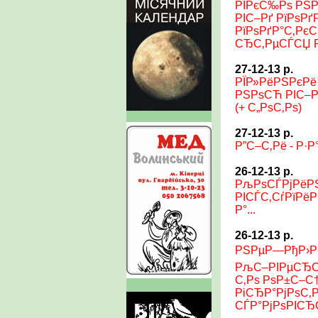
РЇРєС‰Рѕ РЅР
РІС–Рґ РїРѕРґ
РїРѕРґР°С‚РєС
СЂС‚РµСЃСЏ 
27-12-13 р.
РЇР»РёРЅРєРё
РЅРѕСЋ РІС–Р
(+ С„РѕС‚Рѕ)
27-12-13 р.
Р”С–С‚Рё - Р·
26-12-13 р.
РљРѕСЃРјРёРЅ
РІСЃС‚СѓРїРёР
Р°...
26-12-13 р.
РЅРµР—РђР›Р•
РљС–РІРµСЂС
С‚Рѕ РѕР±С–С†
РіСЂР°РјРѕС‚
СЃР°РјРѕРІСЂ