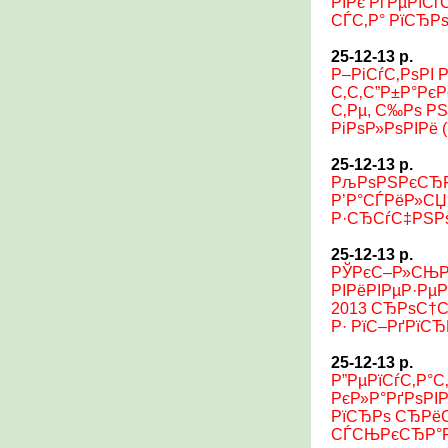
РЇРє РґРµРїСѓ
СЃС‚Р° РїСЂРѕ
25-12-13 р.
Р–РіСѓС‚РѕРІ 
С‚С‚С”Р±Р°РєР
С‚Рµ, С‰Рѕ РЅ
РіРѕР»РѕРІРё 
25-12-13 р.
РљРѕРЅРєСЂР
Р’Р°СЃРёР»СЏ
Р·СЂСѓС‡РЅРѕ
25-12-13 р.
РЎРєС–Р»СЊР
РІРёРІРµР·Рµ
2013 СЂРѕС†С
Р· РїС–РґРїСЂ
25-12-13 р.
Р”РµРїСѓС‚Р°
РєР»Р°РґРѕРІ
РїСЂРѕ СЂРёС
СЃСЊРєСЂР°Р