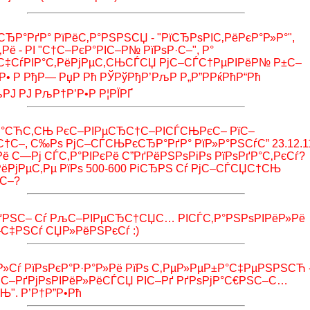
Р°РґР° РїРёС‚Р°РЅРЅСЏ - "РїСЂРѕРІС‚РёРєР°Р»Р°",
Рё - РІ "С†С–РєР°РІС–Р№ РїРѕР·С–", Р°
С‡СѓРІР°С‚РёРјРµС‚СЊСЃСЏ РјС–СЃС†РµРІРёР№ Р±С–
• Р РђР— РџР Рћ РЎРўРђР’РљР Р„Р”РРќРћР“Рћ
РЈ РЈ РљР†Р’Р•Р Р¦РЇРҐ
Р°СЋС‚СЊ РєС–РІРµСЂС†С–РІСЃСЊРєС– РїС–
С†С–, С‰Рѕ РјС–СЃСЊРєСЂР°РґР° РїР»Р°РЅСѓС” 23.12.1
ё С—Рј СЃС‚Р°РІРєРё С”РґРёРЅРѕРіРѕ РїРѕРґР°С‚РєСѓ?
РёРјРµС‚Рµ РїРѕ 500-600 РіСЂРЅ Сѓ РјС–СЃСЏС†СЊ
С–?
ґРЅС– Сѓ РљС–РІРµСЂС†СЏС… РІСЃС‚Р°РЅРѕРІРёР»Рё
С‡РЅСѓ СЏР»РёРЅРєСѓ :)
Р»Сѓ РїРѕРєР°Р·Р°Р»Рё РїРѕ С‚РµР»РµР±Р°С‡РµРЅРЅСЋ -
ІС–РґРјРѕРІРёР»РёСЃСЏ РІС–Рґ РґРѕРјР°С€РЅС–С…
Њ". Р’Р†Р”Р•Рћ