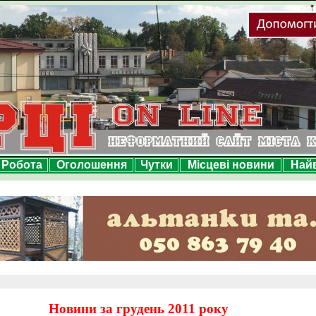
Робота
Оголошення
Чутки
Місцеві новини
Най
Новини за грудень 2011 року