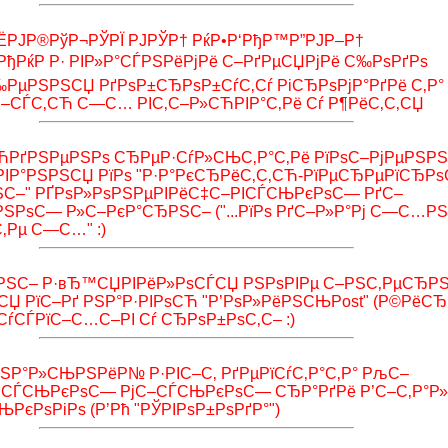
РЈР®РўР¬РЎРЇ РЈРЎР† РќР•Р‘РђР™Р”РЈР–Р†
РђРќР Р· РІР»Р°СЃРЅРёРјРё С–РґРµСЏРјРё С‰РѕРґРѕ
РµРЅРЅСЏ РґРѕР±СЂРѕР±СѓС‚Сѓ РіСЂРѕРјР°РґРё С‚Р°
С–СЃС‚СЋ С—С… РІС‚С–Р»СЋРІР°С‚Рё Сѓ Р¶РёС‚С‚СЏ
РґРЅРµРЅРѕ СЂРµР·СѓР»СЊС‚Р°С‚Рё РїРѕС–РјРµРЅРЅ
РІР°РЅРЅСЏ РїРѕ "Р·Р°РєСЂРёС‚С‚СЋ-РїРµСЂРµРїСЂРѕ
ЅС–" РҐРѕР»РѕРЅРµРІРёС‡С–РІСЃСЊРєРѕС— РґС–
РѕС— Р»С–РєР°СЂРЅС– ("...РїРѕ РґС–Р»Р°Рј С—С…
‚Рµ С—С…" :)
ёРЅС– Р·вЂ™СЏРІРёР»РѕСЃСЏ РЅРѕРІРµ С–РЅС‚РµСЂРЅ
СЏ РїС–Рґ РЅР°Р·РІРѕСЋ "Р’РѕР»РёРЅСЊPost" (Р©РёСЂ
 СѓСЃРїС–С…С–РІ Сѓ СЂРѕР±РѕС‚С– :)
Р°Р»СЊРЅРёР№ Р·РІС–С‚ РґРµРїСѓС‚Р°С‚Р° РљС–
ІСЃСЊРєРѕС— РјС–СЃСЊРєРѕС— СЂР°РґРё Р’С–С‚Р°Р
РєРѕРіРѕ (Р’Рћ "РЎРІРѕР±РѕРґР°")