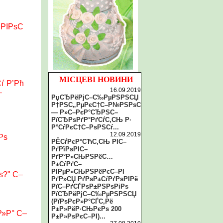
‚РІРѕС
МІСЦЕВІ НОВИНИ
ѓ Р’Рћ
16.09.2019
–
РџСЂРёРјС–С‰РµРЅРЅСЏ
Р†РЅС„РµРєС†С–Р№РЅРѕС
— Р»С–РєР°СЂРЅС–
РїСЂРѕРґР°РґСѓС‚СЊ Р·
Р°СѓРєС†С–РѕРЅСѓ...
12.09.2019
Рѕ
РЁСѓРєР°СЋС‚СЊ РІС–
РґРїРѕРІС–
РґР°Р»СЊРЅРёС…
Р±СѓРґС–
РІРµР»СЊРЅРёРєС–РІ
?" С–
РґР»СЏ РґРѕР±СѓРґРѕРІРё
РїС–РґСЃРѕР±РЅРѕРіРѕ
РїСЂРёРјС–С‰РµРЅРЅСЏ
(РїРѕРєР»Р°СЃС‚Рё
Р±Р»РёР·СЊРєРѕ 200
»Р° С–
Р±Р»РѕРєС–РІ)...