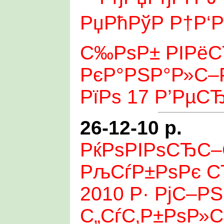
РџРћРўР Р†Р‘Р
С‰РѕР± РІРёС
РєР°РЅР°Р»С–
РїРѕ 17 Р’Рµ
26-12-10 р.
РќРѕРІРѕСЂС
РљСѓР±РѕРє С
2010 Р· РјС–РЅ
С„СѓС‚Р±РѕР»С