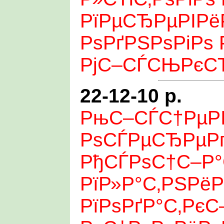
РїРµСЂРµРІРё
РѕРґРЅРѕРіРѕ 
РјС–СЃСЊРєС
22-12-10 р.
РњС–СЃС†РµР
РѕСЃРµСЂРµР
РђСЃРѕС†С–Р
РїР»Р°С‚РЅРёР
РїРѕРґР°С‚РєС