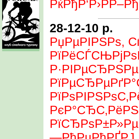
РќРђР‘Р›РР–Рђ
28-12-10 р.
РџРµРІРЅРѕ, С
РїРёСЃСЊРјРѕ
Р·РІРµСЂРЅР
РїРµСЂРµРґР
РїРѕРІРЅРѕС‚Р
РєР°СЂС‚РёРЅ
РїСЂРѕР±Р»Рµ
—РђРџРђРҐРЈ