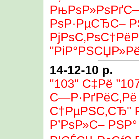
РњРѕР»РѕРґС–
РѕР·РµСЂС– Р
РјРѕС‚РѕС†РёР
"РіР°РЅСЏР»Рё"
14-12-10 р.
"103" С‡Рё "10
С—Р·РґРёС‚Рё 
С†РµРЅС‚СЂ" Р
Р’РѕР»С– РЅР°