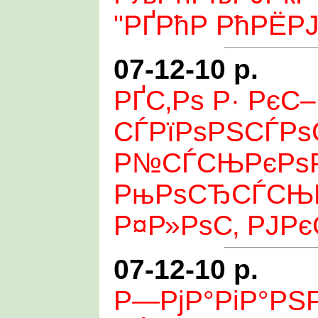
"РҐРћР РћРЁРЈ
07-12-10 р.
РҐС‚Рѕ Р· РєС
СЃРїРѕРЅСЃРѕ
Р№СЃСЊРєРѕР
РњРѕСЂСЃСЊ
Р¤Р»РѕС‚ РЈР
07-12-10 р.
Р—РјР°РіР°РЅ