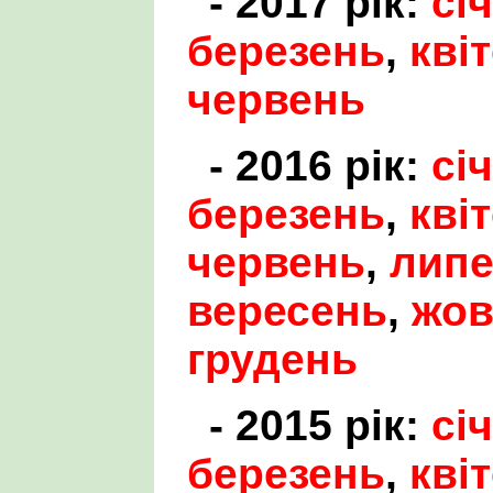
- 2017 рік:
сі
березень
,
кві
червень
- 2016 рік:
сі
березень
,
кві
червень
,
лип
вересень
,
жов
грудень
- 2015 рік:
сі
березень
,
кві