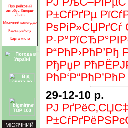
РЈ РљС–РІРµ
Про рейковий
автобус Ківерці-
Р±СѓРґРµ РїСѓ
Львів
Місячний календар
РѕРіР»СЏРґСѓ 
Карта району
Р·Р°РїСЂР°РІР
Карта міста
Р“РћР›РћР’Рђ
РђРџР РћРЁРЈР
РћР‘Р“РћР’РћР
29-12-10 р.
РЈ РґРёС‚СЏС‡
Р±СѓРґРёРЅРє