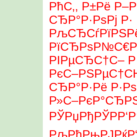
РћС‚, Р±Рё Р–Р
СЂР°Р·РѕРј Р·
РљСЂСѓРїРЅРё
РїСЂРѕР№С€Р
РІРµСЂС†С– Р
РєС–РЅРµС†СЊ
СЂР°Р·Рё Р·Рѕ 
Р»С–РєР°СЂР
РЎРџРђРЎРР‘Р
РљРћРњРЈРќР