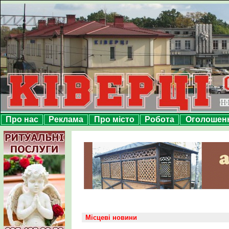
Про нас
Реклама
Про місто
Робота
Оголошен
Місцеві новини