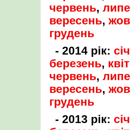
червень
,
лип
вересень
,
жов
грудень
- 2014 рік:
сі
березень
,
кві
червень
,
лип
вересень
,
жов
грудень
- 2013 рік:
сі