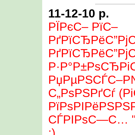
11-12-10 р.
РЇРєС– РїС–
РґРїСЂРёС”РјС
РґРїСЂРёС”Рј
Р·Р°Р±РѕСЂРіС
РџРµРЅСЃС–Р
С„РѕРЅРґСѓ (Р
РїРѕРІРёРЅРЅР
СЃРІРѕС—С… "
:).