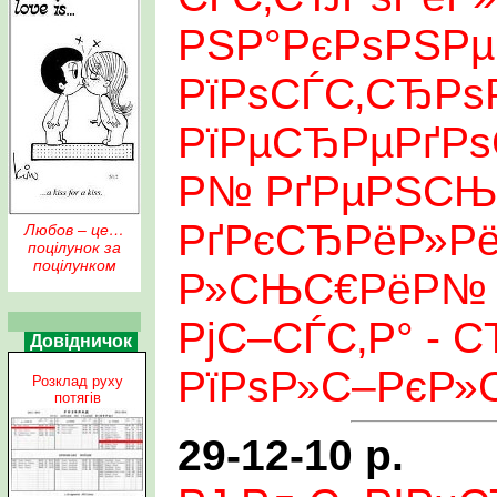
РЅР°РєРѕРЅРµ
РїРѕСЃС‚СЂРѕРё
РїРµСЂРµРґРѕ
Р№ РґРµРЅСЊ 
РґРєСЂРёР»Р
Любов – це…
поцілунок за
поцілунком
Р»СЊС€РёР№ Р
РјС–СЃС‚Р° -
Довідничок
РїРѕР»С–РєР»
Розклад руху
потягів
29-12-10 р.