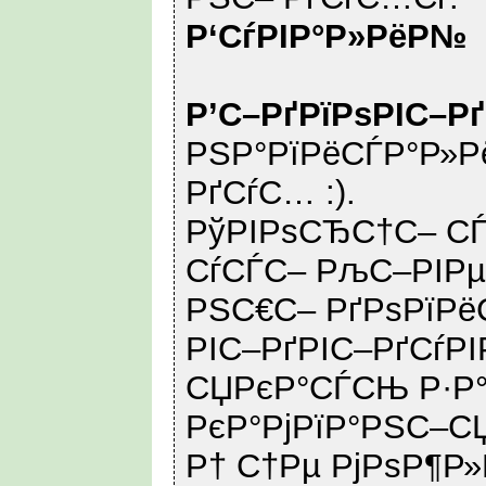
Р‘СѓРІР°Р»РёР№
Р’С–РґРїРѕРІС–Р
РЅР°РїРёСЃР°Р»Рё
РґСѓС… :).
РўРІРѕСЂС†С– СЃ
СѓСЃС– РљС–РІРµ
РЅС€С– РґРѕРїРё
РІС–РґРІС–РґСѓРІ
СЏРєР°СЃСЊ Р·Р
РєР°РјРїР°РЅС–С
Р† С†Рµ РјРѕР¶Р