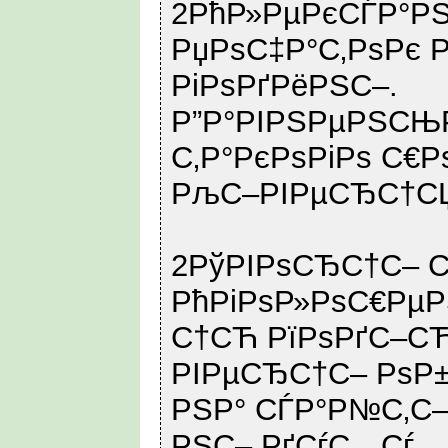
2РћР»РµРєСЃР°РЅ
РџРѕС‡Р°С‚РѕРє 
РіРѕРґРёРЅС–.
Р”Р°РІРЅРµРЅСЊР
С‚Р°РєРѕРіРѕ С€Р
РљС–РІРµСЂС†С
2РўРІРѕСЂС†С– С
РћРіРѕР»РѕС€Рµ
С†СЋ РїРѕРґС–СЋ
РІРµСЂС†С– РѕР±
РЅР° СЃР°Р№С‚С–
РЅС– РґСѓС…Сѓ.