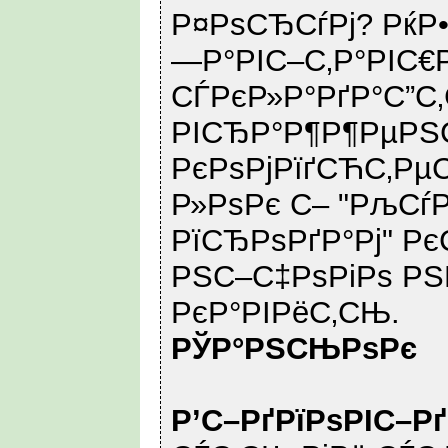
Р¤РѕСЂСѓРј? РќР
—Р°РІС–С‚Р°РІС€
СЃРєР»Р°РґР°С”
РІСЂР°Р¶Р¶РµРЅ
РєРѕРјРїґСЋС‚Рµ
Р»РѕРє С– "РљСѓ
РїСЂРѕРґР°Рј" Р
РЅС–С‡РѕРіРѕ РЅ
РєР°РІРёС‚СЊ.
РЎР°РЅСЊРѕРє
Р’С–РґРїРѕРІС–Р