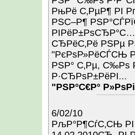
РЅР° С‰Рѕ Р·Р°СЃ
РњРё С‚РµР¶ РІ Р
РЅС–Р¶ РЅР°СЃРї
РІРёР±РѕСЂР°С… 
СЂРёС‚Рё РЅРµ Р
"РєРѕР»РёСЃСЊ Р
РЅР° С‚Рµ, С‰Рѕ 
Р·СЂРѕР±РёРІ...
"РЅР°С€Р° Р»РѕР
6/02/10
РљР°Р¶СѓС‚СЊ Р
14.02.2010СЂ. Р