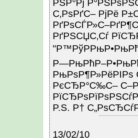
РЅР°Рј Р°РЅРѕРЅ
С‚РѕРґС– РјРё Р±
РґРѕСЃР»С–РґР¶Сѓ
РґРЅСЏС‚Сѓ РїСЂ
"Р™РўРРњР•РњРћ 
Р—РњРћР–Р•РњРћ
РњРѕР¶Р»РёРІРѕ 
РєСЂР°С‰С– С–Р
РїСЂРѕРїРѕРЅСѓ
P.S. Р† С„РѕСЂСѓР
13/02/10