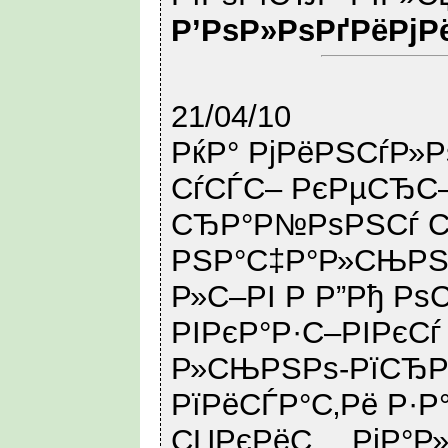
Р’РѕР»РѕРґРёРјР
21/04/10
РќР° РјРёРЅСѓР»Р
СѓСЃС– РєРµСЂС
СЂР°Р№РѕРЅСѓ С
РЅР°С‡Р°Р»СЊРЅ
Р»С–РІ Р Р”Рђ Рѕ
РІРєР°Р·С–РІРєСѓ
Р»СЊРЅРѕ-РїСЂРё
РїРёСЃР°С‚Рё Р·Р
СЏРєРёС… РјР°Р