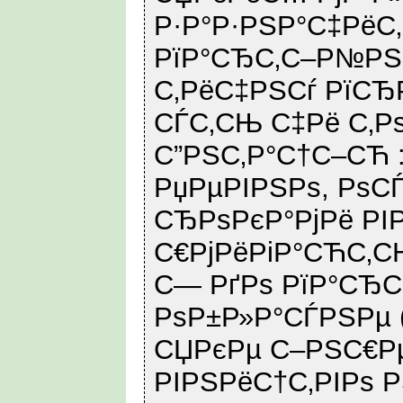
Р·Р°Р·РЅР°С‡РёС
РїР°СЂС‚С–Р№РЅ
С‚РёС‡РЅСѓ РїС
СЃС‚СЊ С‡Рё С‚Р
С”РЅС‚Р°С†С–СЋ :
РџРµРІРЅРѕ, РѕС
СЂРѕРєР°РјРё РІ
С€РјРёРіР°СЋС‚С
С— РґРѕ РїР°СЂ
РѕР±Р»Р°СЃРЅРµ 
СЏРєРµ С–РЅС€Р
РІРЅРёС†С‚РІРѕ Р