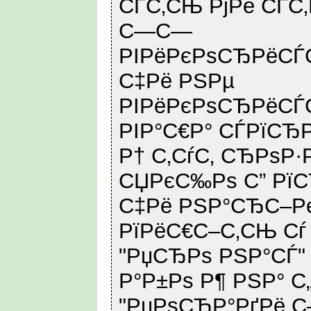
СЃС‚СЊ РјРё СЃС
С—С—
РІРёРєРѕСЂРёСЃС
С‡Рё РЅРµ
РІРёРєРѕСЂРёСЃС‚
РІР°С€Р° СЃРїСЂР
Р† С‚СѓС‚ СЂРѕР·
СЏРєС‰Рѕ С” Рї
С‡Рё РЅР°СЂС–Р
РїРёС€С–С‚СЊ Сѓ
"РџСЂРѕ РЅР°СЃ"
Р°Р±Рѕ Р¶ РЅР° С
"РџРѕСЂР°РґРё С–