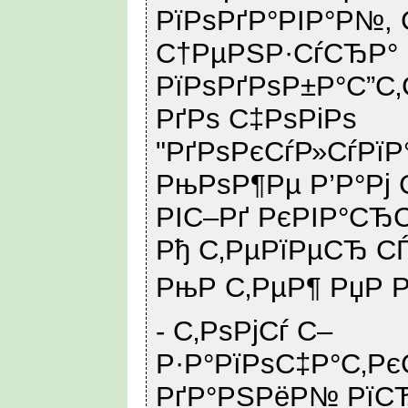
РїРѕРґР°РІР°Р№, 
С†РµРЅР·СѓСЂР°
РїРѕРґРѕР±Р°С”С
РґРѕ С‡РѕРіРѕ
"РґРѕРєСѓР»СѓРї
РњРѕР¶Рµ Р’Р°Рј
РІС–Рґ РєРІР°СЂС
Рђ С‚РµРїРµСЂ 
РњР С‚РµР¶ РџР Р
- С‚РѕРјСѓ С–
Р·Р°РїРѕС‡Р°С‚Рє
РґР°РЅРёР№ РїСЂ