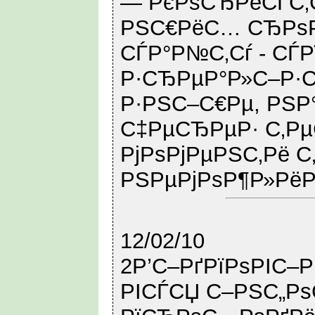
— РєРѕСЂРёСЃС‚С
РЅС€РёС… СЂРѕР
СЃР°Р№С‚Сѓ - СЃ
Р·СЂРµР°Р»С–Р·Сѓ
Р·РЅС–С€Рµ, РЅР
С‡РµСЂРµР· С‚Р
РјРѕРјРµРЅС‚Рё С
РЅРµРјРѕР¶Р»РёР
12/02/10
2Р’С–РґРїРѕРІС–
РІСЃСЏ С–РЅС„Р