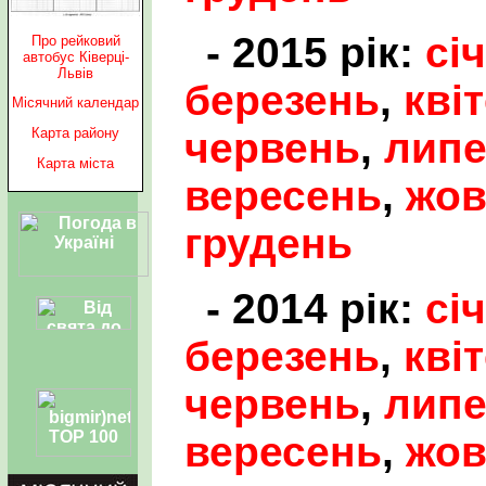
- 2015 рік:
сі
Про рейковий
автобус Ківерці-
Львів
березень
,
кві
Місячний календар
червень
,
лип
Карта району
Карта міста
вересень
,
жов
грудень
- 2014 рік:
сі
березень
,
кві
червень
,
лип
вересень
,
жов