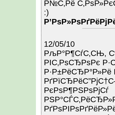
Р№С‚Рё С‚РѕР»Рє
:)
Р’РѕР»РѕРґРёРјР
12/05/10
РљР°Р¶СѓС‚СЊ, С
РІС‚РѕСЂРѕРє Р·
Р·Р±РёСЂР°Р»Рё 
РґРїСЂРёС”РјС†С
РєРѕР¶РЅРѕРјСѓ
РЅР°СЃС‚РёСЂР»
РґРѕРІРѕРґРёР»Рё