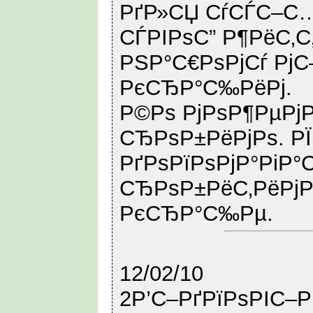
РґР»СЏ СѓСЃС–С
СЃРІРѕС” Р¶РёС‚С
РЅР°С€РѕРјСѓ РјС
РєСЂР°С‰РёРј.
Р©Рѕ РјРѕР¶РµРјРѕ
СЂРѕР±РёРјРѕ. Р
РґРѕРїРѕРјР°РіР°С
СЂРѕР±РёС‚РёРј
РєСЂР°С‰Рµ.
12/02/10
2Р’С–РґРїРѕРІС–Р