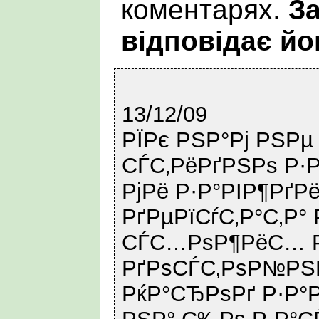
коментарях.
За
відповідає йо
13/12/09
РЇРє РЅР°Рј РЅРµ
СЃС‚РёРґРЅРѕ Р·Р
РјРё Р·Р°РІР¶РґР
РґРµРїСѓС‚Р°С‚Р°
СЃС…РѕР¶РёС… Р
РґРѕСЃС‚РѕР№РЅ
РќР°СЂРѕРґ Р·Р°Р