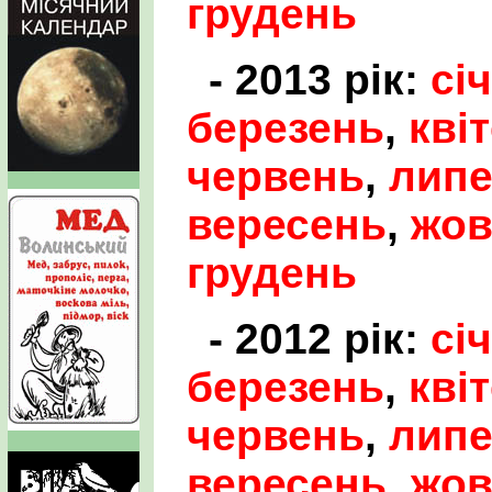
грудень
- 2013 рік:
сі
березень
,
кві
червень
,
лип
вересень
,
жов
грудень
- 2012 рік:
сі
березень
,
кві
червень
,
лип
вересень
,
жов