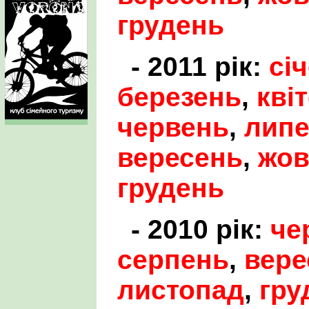
грудень
- 2011 рік:
сі
березень
,
кві
червень
,
лип
вересень
,
жов
грудень
- 2010 рік:
че
серпень
,
вере
листопад
,
гру