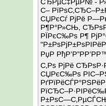
СЂРµС‡РµР№ - Р
С– РїРѕС‚СЂС–Р±
СЏРєСѓ РјРё Р—Р
Р¶Р°Р»СЊ, СЂРѕР
РЇРєС‰Рѕ Р¶ РјР°
"Р±РѕРјР±РѕРІРё
РџР РђР’Р”РР’РР
С‚Рѕ РјРё СЂРѕР·
СЏРєС‰Рѕ РІС–РЅ
РґРїРёСЃР°РЅРёР
РїСЂС–Р·РІРёС‰Р
Р±РѕС—С‚РµСЃСЊ