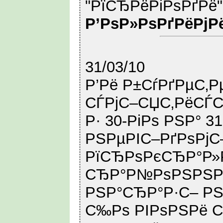
"РїСЂРёРіРѕРґРё"
Р’РѕР»РѕРґРёРјР
31/03/10
Р’Рё Р±СѓРґРµС‚Р
СЃРјС–СЏС‚РёСЃС
Р· 30-РіРѕ РЅР° 
РЅРµРІС–РґРѕРјС
РїСЂРѕРєСЂР°Р»
СЂР°Р№РѕРЅРЅРё
РЅР°СЂР°Р·С– РЅ
С‰Рѕ РІРѕРЅРё С‚