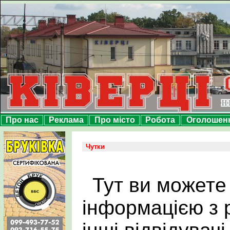
Про нас
Реклама
Про місто
Робота
Оголошен
Чутки
Тут ви можете
інформацією з р