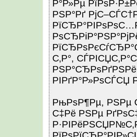
Р°Р»Рµ РїРѕР·Р±Р
РЅР°Рґ РјС–СЃС†
РїСЂР°РІРѕРѕС…
РѕСЂРіР°РЅР°РјР
РїСЂРѕРєСѓСЂР°С
С‚Р°, СЃРІСЏС‚Р°
РЅР°СЂРѕРґРЅРё
РІРґР°Р»РѕСЃСЏ РЅ
РњРѕР¶Рµ, РЅРµ С
С‡Рё РЅРµ РґРѕС‡
Р·РІРёРЅСЏР№С‚
РїРѕРїСЂР°РІР»С