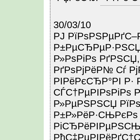
30/03/10
РЈ РїРѕРЅРµРґС–Р
Р±РµСЂРµР·РЅСЏ
Р»РѕРіРѕ РґРЅСЏ
РґРѕРјРёР№ Сѓ Р
РІРёРєСЂР°РІ Р· 
СЃС†РµРІРѕРіРѕ 
Р»РµРЅРЅСЏ РїРѕ
Р±Р»РёР·СЊРєРѕ 
РіСЂРёРІРµРЅСЊ 
РћС‡РµРІРёРґС†С–