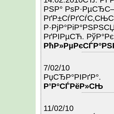
РЅР° РѕР·РµСЂС–
РґР±СѓРґСѓС‚СЊ
Р·РјР°РіР°РЅРЅСЏ
РґРІРµСЋ. РўР°Р
РћР»РµРєСЃР°РЅ
7/02/10
РџСЂР°РІРґР°.
Р’Р°СЃРёР»СЊ
11/02/10