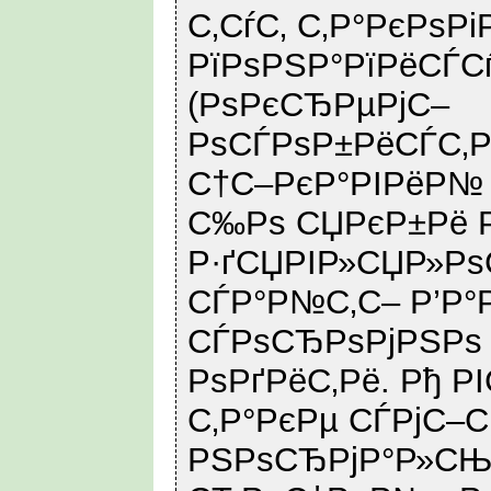
С‚СѓС‚ С‚Р°РєРѕР
РїРѕРЅР°РїРёСЃ
(РѕРєСЂРµРјС–
РѕСЃРѕР±РёСЃС‚Р
С†С–РєР°РІРёР№
С‰Рѕ СЏРєР±Рё 
Р·ґСЏРІР»СЏР»Р
СЃР°Р№С‚С– Р’Р°Р
СЃРѕСЂРѕРјРЅРѕ
РѕРґРёС‚Рё. Рђ Р
С‚Р°РєРµ СЃРјС–С
РЅРѕСЂРјР°Р»С