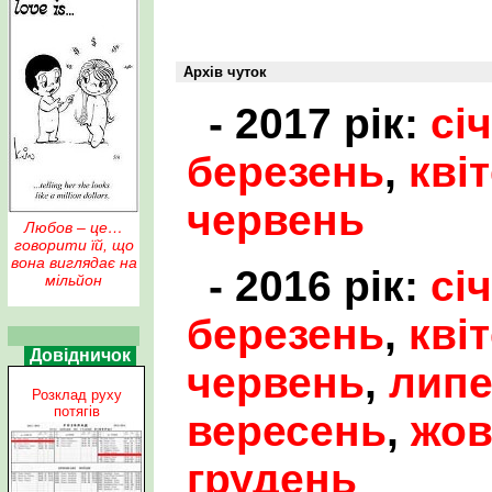
Архів чуток
- 2017 рік:
сі
березень
,
кві
червень
Любов – це…
говорити їй, що
вона виглядає на
- 2016 рік:
сі
мільйон
березень
,
кві
Довідничок
червень
,
лип
Розклад руху
потягів
вересень
,
жов
грудень