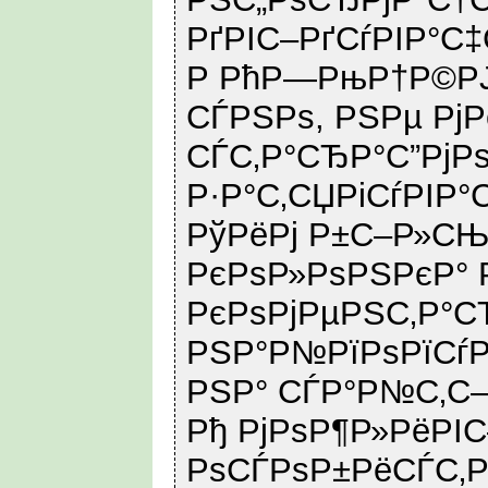
РґРІС–РґСѓРІР°С
Р РћР—РњР†Р©РЈ
СЃРЅРѕ, РЅРµ РјР
СЃС‚Р°СЂР°С”Рј
Р·Р°С‚СЏРіСѓРІР°С
РўРёРј Р±С–Р»СЊ
РєРѕР»РѕРЅРєР°
РєРѕРјРµРЅС‚Р°С
РЅР°Р№РїРѕРїСѓ
РЅР° СЃР°Р№С‚С–
Рђ РјРѕР¶Р»РёРІ
РѕСЃРѕР±РёСЃС‚Р