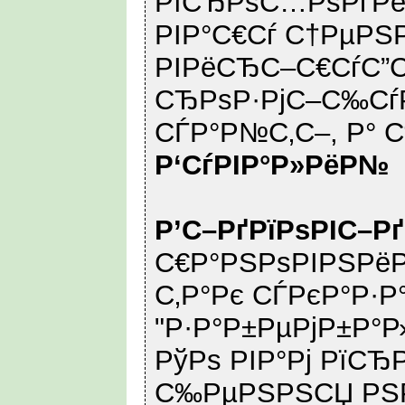
РїСЂРѕС…РѕРґРё
РІР°С€Сѓ С†РµРЅР
РІРёСЂС–С€СѓС”С
СЂРѕР·РјС–С‰СѓР
СЃР°Р№С‚С–, Р° С
Р‘СѓРІР°Р»РёР№
Р’С–РґРїРѕРІС–Р
С€Р°РЅРѕРІРЅРёР
С‚Р°Рє СЃРєР°Р·Р°
"Р·Р°Р±РµРјР±Р°Р
РўРѕ РІР°Рј РїСЂ
С‰РµРЅРЅСЏ РЅР