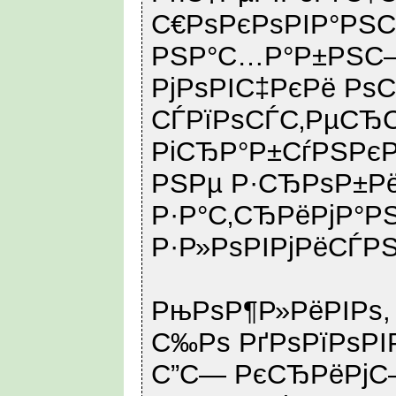
С€РѕРєРѕРІР°РЅС
РЅР°С…Р°Р±РЅС–
РјРѕРІС‡РєРё Рѕ
СЃРїРѕСЃС‚РµСЂС
РіСЂР°Р±СѓРЅРєР
РЅРµ Р·СЂРѕР±Рё
Р·Р°С‚СЂРёРјР°Р
Р·Р»РѕРІРјРёСЃРЅ
РњРѕР¶Р»РёРІРѕ,
С‰Рѕ РґРѕРїРѕРІ
С”С— РєСЂРёРј