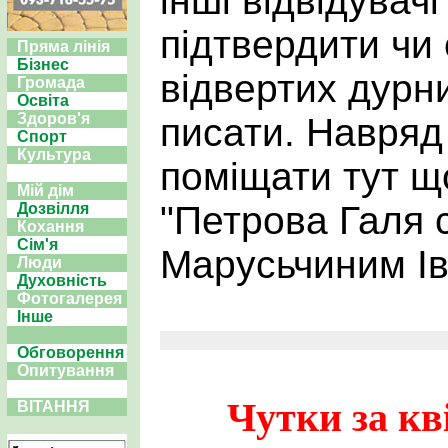
інші відвідувач
підтвердити чи
Пряма лінія
Бізнес
відвертих дурн
Громада
Освіта
Здоров'я
писати. Навряд
Спорт
Культура
поміщати тут щ
Мій дім
"Петрова Галя с
Дозвілля
Кохання
Сім'я
Марусьчиним Ів
Люди
Духовність
Фотогалерея
Інше
Обговорення
Опитування
Чутки за кв
ВІТАННЯ