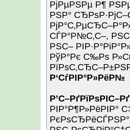
РјРµРЅРµ Р¶ РЅРµ
РЅР° СЂРѕР·РјС
РјР°С‚РµСЂС–Р°Р
СЃР°Р№С‚С–, РЅС–
РЅС– РІР·Р°РіР°Р»
РўР°Рє С‰Рѕ Р»С
РїРѕС‚СЂС–Р±РЅРѕ
Р‘СѓРІР°Р»РёР№
Р’С–РґРїРѕРІС–Р
РІР°Р¶Р»РёРІР° С
РєРѕСЂРёСЃРЅР°
РЅС„РѕСЂРјР°С†С