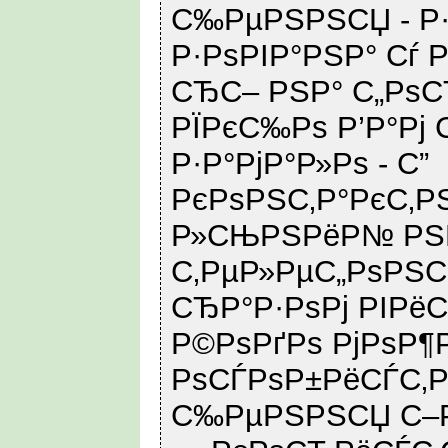
С‰РµРЅРЅСЏ - Р
Р·РѕРІР°РЅР° Сѓ 
СЂС– РЅР° С„РѕС
РЇРєС‰Рѕ Р’Р°Рј
Р·Р°РјР°Р»Рѕ - С”
РєРѕРЅС‚Р°РєС‚Р
Р»СЊРЅРёР№ РЅР
С‚РµР»РµС„РѕРЅС
СЂР°Р·РѕРј РІРё
Р©РѕРґРѕ РјРѕР¶
РѕСЃРѕР±РёСЃС‚Р
С‰РµРЅРЅСЏ С–Р