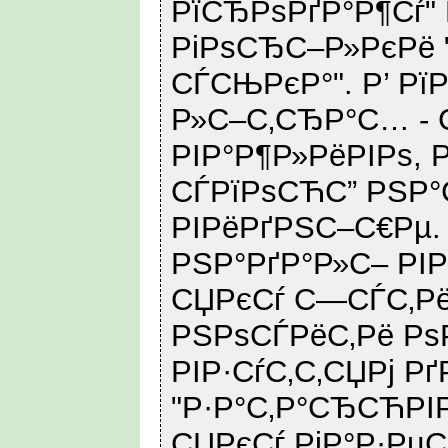
РїСЂРѕРґР°Р¶Сѓ"
РіРѕСЂС–Р»РєРё 
СЃСЊРєР°". Р’ Р
Р»С–С‚СЂР°С… - 
РІР°Р¶Р»РёРІРѕ, 
СЃРїРѕСЋС” РЅР°
РІРёРґРЅС–С€Рµ.
РЅР°РґР°Р»С– РІР
СЏРєСѓ С—СЃС‚Рё
РЅРѕСЃРёС‚Рё Рѕ
РІР·СѓС‚С‚СЏРј Рґ
"Р·Р°С‚Р°СЂСЋРІР
СЏРєСѓ РіР°Р·РµС