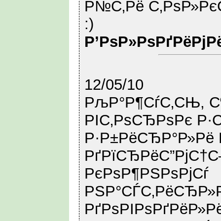
Р№С‚Рё С‚РѕР»Рє
:)
Р’РѕР»РѕРґРёРјР
12/05/10
РљР°Р¶СѓС‚СЊ, С
РІС‚РѕСЂРѕРє Р·
Р·Р±РёСЂР°Р»Рё 
РґРїСЂРёС”РјС†С
РєРѕР¶РЅРѕРјСѓ
РЅР°СЃС‚РёСЂР»
РґРѕРІРѕРґРёР»Рё