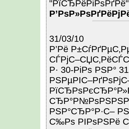
"РїСЂРёРіРѕРґРё"
Р’РѕР»РѕРґРёРјР
31/03/10
Р’Рё Р±СѓРґРµС‚Р
СЃРјС–СЏС‚РёСЃС
Р· 30-РіРѕ РЅР° 
РЅРµРІС–РґРѕРјС
РїСЂРѕРєСЂР°Р»
СЂР°Р№РѕРЅРЅРё
РЅР°СЂР°Р·С– РЅ
С‰Рѕ РІРѕРЅРё С‚