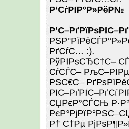
Р‘СѓРІР°Р»РёР№
Р’С–РґРїРѕРІС–Р
РЅР°РїРёСЃР°Р»Рё
РґСѓС… :).
РўРІРѕСЂС†С– СЃ
СѓСЃС– РљС–РІРµ
РЅС€С– РґРѕРїРё
РІС–РґРІС–РґСѓРІ
СЏРєР°СЃСЊ Р·Р
РєР°РјРїР°РЅС–С
Р† С†Рµ РјРѕР¶Р