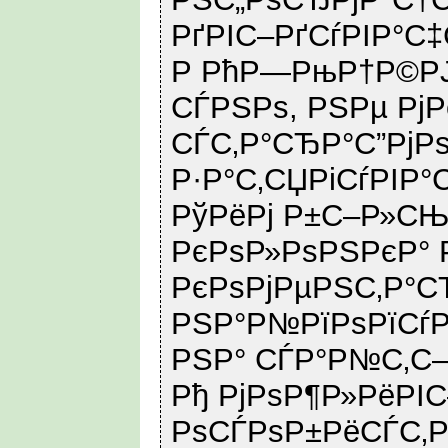
РґРІС–РґСѓРІР°С
Р РћР—РњР†Р©РЈ
СЃРЅРѕ, РЅРµ РјР
СЃС‚Р°СЂР°С”Рј
Р·Р°С‚СЏРіСѓРІР°С
РўРёРј Р±С–Р»СЊ
РєРѕР»РѕРЅРєР°
РєРѕРјРµРЅС‚Р°С
РЅР°Р№РїРѕРїСѓ
РЅР° СЃР°Р№С‚С–
Рђ РјРѕР¶Р»РёРІ
РѕСЃРѕР±РёСЃС‚Р