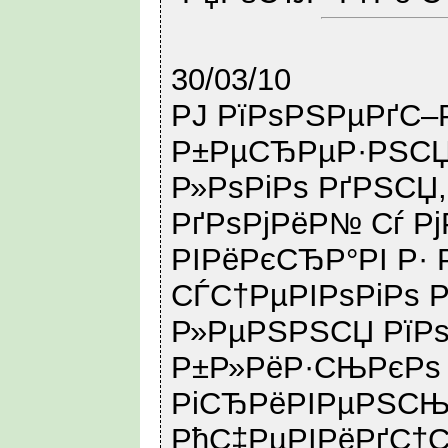
30/03/10
РЈ РїРѕРЅРµРґС–Р
Р±РµСЂРµР·РЅСЏ
Р»РѕРіРѕ РґРЅСЏ
РґРѕРјРёР№ Сѓ Р
РІРёРєСЂР°РІ Р· 
СЃС†РµРІРѕРіРѕ 
Р»РµРЅРЅСЏ РїРѕ
Р±Р»РёР·СЊРєРѕ 
РіСЂРёРІРµРЅСЊ 
РћС‡РµРІРёРґС†С–