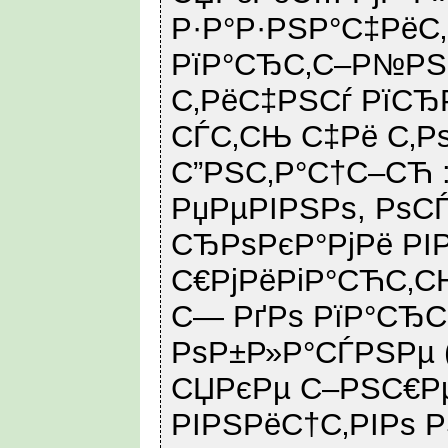
Р·Р°Р·РЅР°С‡РёС
РїР°СЂС‚С–Р№РЅ
С‚РёС‡РЅСѓ РїС
СЃС‚СЊ С‡Рё С‚Р
С”РЅС‚Р°С†С–СЋ :
РџРµРІРЅРѕ, РѕС
СЂРѕРєР°РјРё РІ
С€РјРёРіР°СЋС‚С
С— РґРѕ РїР°СЂ
РѕР±Р»Р°СЃРЅРµ 
СЏРєРµ С–РЅС€Р
РІРЅРёС†С‚РІРѕ Р