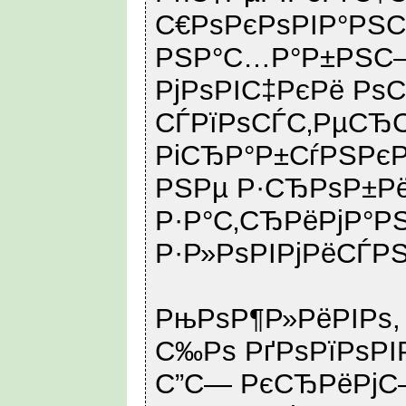
С€РѕРєРѕРІР°РЅС
РЅР°С…Р°Р±РЅС–
РјРѕРІС‡РєРё Рѕ
СЃРїРѕСЃС‚РµСЂС
РіСЂР°Р±СѓРЅРєР
РЅРµ Р·СЂРѕР±Рё
Р·Р°С‚СЂРёРјР°Р
Р·Р»РѕРІРјРёСЃРЅ
РњРѕР¶Р»РёРІРѕ,
С‰Рѕ РґРѕРїРѕРІ
С”С— РєСЂРёРј