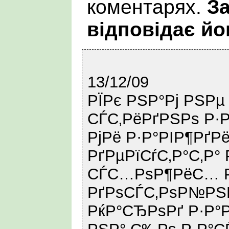
коментарях.
За
відповідає йо
13/12/09
РЇРє РЅР°Рј РЅРµ
СЃС‚РёРґРЅРѕ Р·Р
РјРё Р·Р°РІР¶РґР
РґРµРїСѓС‚Р°С‚Р°
СЃС…РѕР¶РёС… Р
РґРѕСЃС‚РѕР№РЅ
РќР°СЂРѕРґ Р·Р°Р