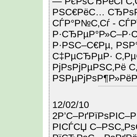
— РєРѕСЂРёСЃС‚С
РЅС€РёС… СЂРѕР
СЃР°Р№С‚Сѓ - СЃ
Р·СЂРµР°Р»С–Р·Сѓ
Р·РЅС–С€Рµ, РЅР
С‡РµСЂРµР· С‚Р
РјРѕРјРµРЅС‚Рё С
РЅРµРјРѕР¶Р»РёР
12/02/10
2Р’С–РґРїРѕРІС–
РІСЃСЏ С–РЅС„Р