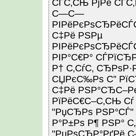
СЃС‚СЊ РјРё СЃС
С—С—
РІРёРєРѕСЂРёСЃС
С‡Рё РЅРµ
РІРёРєРѕСЂРёСЃС‚
РІР°С€Р° СЃРїСЂР
Р† С‚СѓС‚ СЂРѕР·
СЏРєС‰Рѕ С” Рї
С‡Рё РЅР°СЂС–Р
РїРёС€С–С‚СЊ Сѓ
"РџСЂРѕ РЅР°СЃ"
Р°Р±Рѕ Р¶ РЅР° С
"РџРѕСЂР°РґРё С–