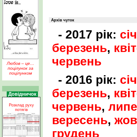
Архів чуток
- 2017 рік:
сі
березень
,
кві
червень
Любов – це…
поцілунок за
поцілунком
- 2016 рік:
сі
березень
,
кві
Довідничок
червень
,
лип
Розклад руху
потягів
вересень
,
жов
грудень