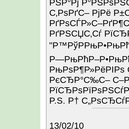
РЅР°Рј Р°РЅРѕРЅ
С‚РѕРґС– РјРё Р±
РґРѕСЃР»С–РґР¶Сѓ
РґРЅСЏС‚Сѓ РїСЂ
"Р™РўРРњР•РњРћ 
Р—РњРћР–Р•РњРћ
РњРѕР¶Р»РёРІРѕ 
РєСЂР°С‰С– С–Р
РїСЂРѕРїРѕРЅСѓ
P.S. Р† С„РѕСЂСѓР
13/02/10