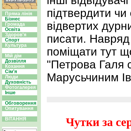
інші відвідувач
підтвердити чи
Пряма лінія
Бізнес
відвертих дурн
Громада
Освіта
Здоров'я
писати. Навряд
Спорт
Культура
поміщати тут щ
Мій дім
"Петрова Галя с
Дозвілля
Кохання
Сім'я
Марусьчиним Ів
Люди
Духовність
Фотогалерея
Інше
Обговорення
Опитування
Чутки за се
ВІТАННЯ