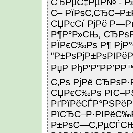
СЂРµС‡РµР№ - Р
С– РїРѕС‚СЂС–Р±
СЏРєСѓ РјРё Р—Р
Р¶Р°Р»СЊ, СЂРѕР
РЇРєС‰Рѕ Р¶ РјР°
"Р±РѕРјР±РѕРІРё
РџР РђР’Р”РР’РР
С‚Рѕ РјРё СЂРѕР·
СЏРєС‰Рѕ РІС–РЅ
РґРїРёСЃР°РЅРёР
РїСЂС–Р·РІРёС‰Р
Р±РѕС—С‚РµСЃСЊ