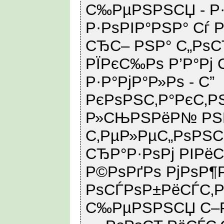
С‰РµРЅРЅСЏ - Р
Р·РѕРІР°РЅР° Сѓ 
СЂС– РЅР° С„РѕС
РЇРєС‰Рѕ Р’Р°Рј
Р·Р°РјР°Р»Рѕ - С”
РєРѕРЅС‚Р°РєС‚Р
Р»СЊРЅРёР№ РЅР
С‚РµР»РµС„РѕРЅС
СЂР°Р·РѕРј РІРё
Р©РѕРґРѕ РјРѕР¶
РѕСЃРѕР±РёСЃС‚Р
С‰РµРЅРЅСЏ С–Р