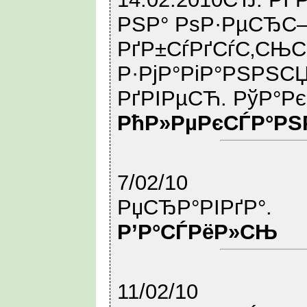
РЅР° РѕР·РµСЂС–
РґР±СѓРґСѓС‚СЊ
Р·РјР°РіР°РЅРЅСЏ
РґРІРµСЋ. РўР°Р
РћР»РµРєСЃР°РЅ
7/02/10
РџСЂР°РІРґР°.
Р’Р°СЃРёР»СЊ
11/02/10