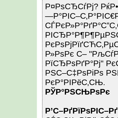
Р¤РѕСЂСѓРј? РќР
—Р°РІС–С‚Р°РІС€
СЃРєР»Р°РґР°С”
РІСЂР°Р¶Р¶РµРЅ
РєРѕРјРїґСЋС‚Рµ
Р»РѕРє С– "РљСѓ
РїСЂРѕРґР°Рј" Р
РЅС–С‡РѕРіРѕ РЅ
РєР°РІРёС‚СЊ.
РЎР°РЅСЊРѕРє
Р’С–РґРїРѕРІС–Р