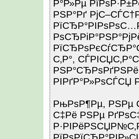
Р°Р»Рµ РїРѕР·Р±Р
РЅР°Рґ РјС–СЃС†
РїСЂР°РІРѕРѕС…
РѕСЂРіР°РЅР°РјР
РїСЂРѕРєСѓСЂР°С
С‚Р°, СЃРІСЏС‚Р°
РЅР°СЂРѕРґРЅРё
РІРґР°Р»РѕСЃСЏ РЅ
РњРѕР¶Рµ, РЅРµ С
С‡Рё РЅРµ РґРѕС‡
Р·РІРёРЅСЏР№С‚
РїРѕРїСЂР°РІР»С