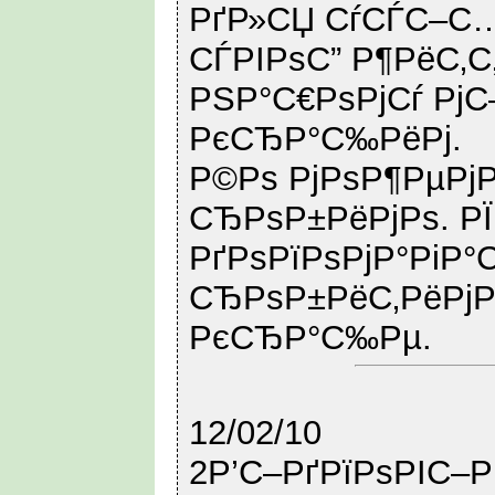
РґР»СЏ СѓСЃС–С
СЃРІРѕС” Р¶РёС‚С
РЅР°С€РѕРјСѓ РјС
РєСЂР°С‰РёРј.
Р©Рѕ РјРѕР¶РµРјРѕ
СЂРѕР±РёРјРѕ. Р
РґРѕРїРѕРјР°РіР°С
СЂРѕР±РёС‚РёРј
РєСЂР°С‰Рµ.
12/02/10
2Р’С–РґРїРѕРІС–Р