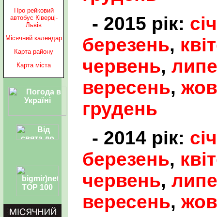
Про рейковий
- 2015 рік:
сі
автобус Ківерці-
Львів
березень
,
кві
Місячний календар
Карта району
червень
,
лип
Карта міста
вересень
,
жов
грудень
- 2014 рік:
сі
березень
,
кві
червень
,
лип
вересень
,
жов