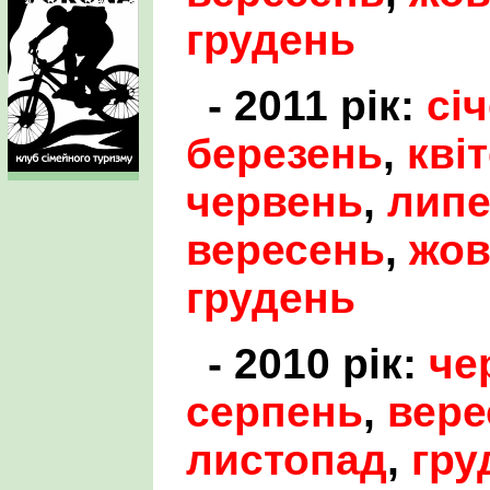
грудень
- 2011 рік:
сі
березень
,
кві
червень
,
лип
вересень
,
жов
грудень
- 2010 рік:
че
серпень
,
вере
листопад
,
гру