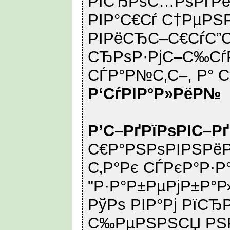
РїСЂРѕС…РѕРґРё
РІР°С€Сѓ С†РµРЅР
РІРёСЂС–С€СѓС”С
СЂРѕР·РјС–С‰СѓР
СЃР°Р№С‚С–, Р° С
Р‘СѓРІР°Р»РёР№
Р’С–РґРїРѕРІС–Р
С€Р°РЅРѕРІРЅРёР
С‚Р°Рє СЃРєР°Р·Р°
"Р·Р°Р±РµРјР±Р°Р
РўРѕ РІР°Рј РїСЂ
С‰РµРЅРЅСЏ РЅР