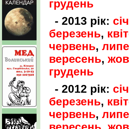
грудень
- 2013 рік:
сі
березень
,
кві
червень
,
лип
вересень
,
жов
грудень
- 2012 рік:
сі
березень
,
кві
червень
,
лип
вересень
,
жов