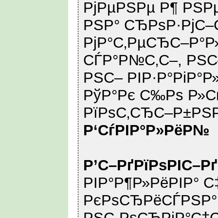
РјРµРЅРµ Р¶ РЅРµ
РЅР° СЂРѕР·РјС
РјР°С‚РµСЂС–Р°Р
СЃР°Р№С‚С–, РЅС–
РЅС– РІР·Р°РіР°Р»
РўР°Рє С‰Рѕ Р»С
РїРѕС‚СЂС–Р±РЅРѕ
Р‘СѓРІР°Р»РёР№
Р’С–РґРїРѕРІС–Р
РІР°Р¶Р»РёРІР° С
РєРѕСЂРёСЃРЅР°
РЅС„РѕСЂРјР°С†С