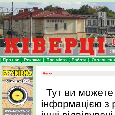
Про нас
Реклама
Про місто
Робота
Оголошенн
Чутки
Тут ви можете
інформацією з р