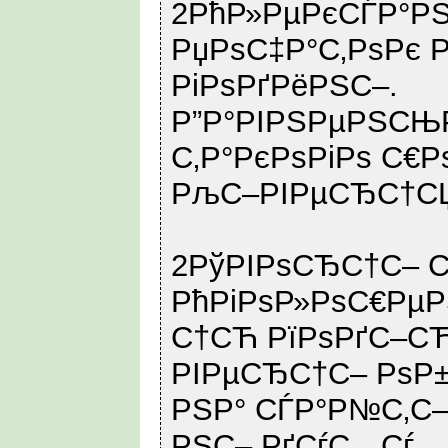
2РћР»РµРєСЃР°РЅ
РџРѕС‡Р°С‚РѕРє 
РіРѕРґРёРЅС–.
Р”Р°РІРЅРµРЅСЊР
С‚Р°РєРѕРіРѕ С€Р
РљС–РІРµСЂС†С
2РўРІРѕСЂС†С– С
РћРіРѕР»РѕС€Рµ
С†СЋ РїРѕРґС–СЋ
РІРµСЂС†С– РѕР±
РЅР° СЃР°Р№С‚С–
РЅС– РґСѓС…Сѓ.