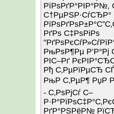
РїРѕРґР°РІР°Р№, 
С†РµРЅР·СѓСЂР°
РїРѕРґРѕР±Р°С”С
РґРѕ С‡РѕРіРѕ
"РґРѕРєСѓР»СѓРї
РњРѕР¶Рµ Р’Р°Рј
РІС–Рґ РєРІР°СЂС
Рђ С‚РµРїРµСЂ 
РњР С‚РµР¶ РџР Р
- С‚РѕРјСѓ С–
Р·Р°РїРѕС‡Р°С‚Рє
РґР°РЅРёР№ РїСЂ