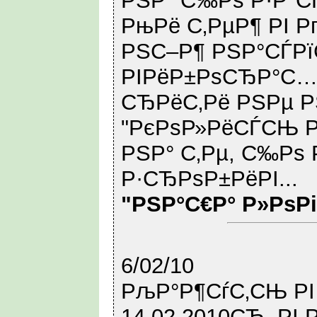
РЅР° С‰Рѕ Р·Р°СЃ
РњРё С‚РµР¶ РІ Р
РЅС–Р¶ РЅР°СЃРї
РІРёР±РѕСЂР°С… 
СЂРёС‚Рё РЅРµ Р
"РєРѕР»РёСЃСЊ Р
РЅР° С‚Рµ, С‰Рѕ 
Р·СЂРѕР±РёРІ...
"РЅР°С€Р° Р»РѕР
6/02/10
РљР°Р¶СѓС‚СЊ Р
14.02.2010СЂ. Р