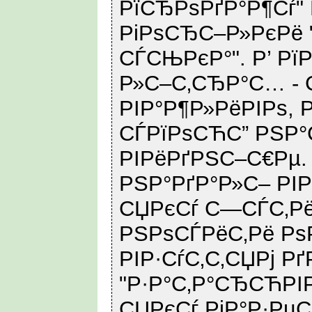
РїСЂРѕРґР°Р¶Сѓ"
РіРѕСЂС–Р»РєРё 
СЃСЊРєР°". Р’ Р
Р»С–С‚СЂР°С… - 
РІР°Р¶Р»РёРІРѕ, 
СЃРїРѕСЋС” РЅР°
РІРёРґРЅС–С€Рµ.
РЅР°РґР°Р»С– РІР
СЏРєСѓ С—СЃС‚Рё
РЅРѕСЃРёС‚Рё Рѕ
РІР·СѓС‚С‚СЏРј Рґ
"Р·Р°С‚Р°СЂСЋРІР
СЏРєСѓ РіР°Р·РµС