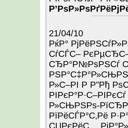
Р’РѕР»РѕРґРёРјР
21/04/10
РќР° РјРёРЅСѓР»Р
СѓСЃС– РєРµСЂС
СЂР°Р№РѕРЅСѓ С
РЅР°С‡Р°Р»СЊРЅ
Р»С–РІ Р Р”Рђ Рѕ
РІРєР°Р·С–РІРєСѓ
Р»СЊРЅРѕ-РїСЂРё
РїРёСЃР°С‚Рё Р·Р
СЏРєРёС… РјР°Р