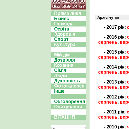
Пряма лінія
Архів чуток
Бізнес
Громада
- 2017 рік:
Освіта
Здоров'я
- 2016 рік:
Спорт
серпень
,
вер
Культура
- 2015 рік:
Мій дім
серпень
,
вер
Дозвілля
Кохання
- 2014 рік:
Сім'я
серпень
,
вер
Люди
Духовність
- 2013 рік:
Фотогалерея
серпень
,
вер
Інше
- 2012 рік:
Обговорення
серпень
,
вер
Опитування
- 2011 рік:
серпень
,
вер
ВІТАННЯ
- 2010 рік: