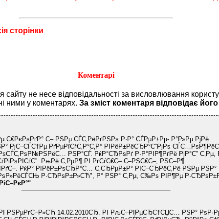
ія сторінки
Коментарі
ія сайту не несе відповідальності за висловлювання користу
ні ними у коментарях.
За зміст коментаря відповідає його
Рµ С€РєРѕРґР° С– РЅРµ СЃС‚РёРґРЅРѕ Р·Р° СЃРµР±Рµ- Р°Р»Рµ РјРё
ЅР° РјС–СЃС†Рµ РґРµРїСѓС‚Р°С‚Р° РІРёР±РёСЂР°С”РјРѕ СЃС…РѕР¶Рё
РѕСЃС‚РѕР№РЅРёС… РЅР°СЃ. РќР°СЂРѕРґ Р·Р°РІР¶РґРё РјР°С” С‚Рµ, 
ѓРіРѕРІСѓС”. РњРё С‚РµР¶ РІ РґСѓС€С– С–РЅС€С–, РЅС–Р¶
РґС–. РќР° РІРёР±РѕСЂР°С… С‚СЂРµР±Р° РІС–СЂРёС‚Рё РЅРµ РЅР°
РѕР»РёСЃСЊ Р·СЂРѕР±Р»СЋ", Р° РЅР° С‚Рµ, С‰Рѕ РІР¶Рµ Р·СЂРѕР±Рё
РіС–РєР°"
РІ РЅРµРґС–Р»СЋ 14.02.2010СЂ. РІ РљС–РІРµСЂС†СЏС… РЅР° РѕР·