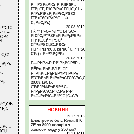
27.08.2019
Р—РЅРѕРІСѓ Р·РЅРёРє
–
РїРµСЃ, РїСЂРѕСЃСЏС‚СЊ
РґРѕРїРѕРјРѕРіС‚Рё Сѓ
РїРѕС€СѓРєР°С… (+
С„РѕС‚Рѕ)
20.08.2019
јР°С†С–
РќР° Р»С–РєР°СЂРЅС–
—РІС–
РІСЃС‚Р°РЅРѕРІР»РµРЅРѕ
С‚Рё.
РїРѕС‚СѓР¶РЅСѓ
І
СЃРѕРЅСЏС‡РЅСѓ
РµР»РµРєС‚СЂРѕСЃС‚Р°РЅС†С–
СЋ (+ Р¤РћРўРћ)
С‚Сѓ.
20.08.2019
Р—РђРљР РР’РђР®РўР¬
ёРјРѕ.
С–
РЁРљРћР›РЈ Р’ СЃ.
°С…
Р”РћРњРђРЁР†Р’! Р§Рё
РїСЂРѕРіРѕР»РѕСЃСѓСЋС‚СЊ
†Рµ
20.08.19СЂ.
СЂР°Р№РѕРЅРЅС–
РґРµРїСѓС‚Р°С‚Рё Р·Р°
Р»С–РєРІС–РґР°С†С–СЋ
Р·Р°РєР»Р°РґСѓ?
РёС‚СЊ
20.08.2019
·РјС–
Рў.Р·РІ. СЂР°Р№СЂР°РґР°
НОВИНИ
Р·Р°С‚СЏРіСѓС”
19.12.2018
РїСЂРѕС†РµСЃ Р»С–РєРІС–
Електромолбіль Renault K-
РґР°С†С–С—
ZE за 8000 доларів з
‚Рё...
СЂР°Р№РѕРЅРєРё С‚Р°
запасом ходу у 250 км?!
ЅСЏ
Р»РёС€
11.12.2018