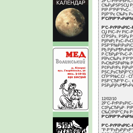
2Р’С–РґРїРѕРІС
С‰РµРЅРЅСЏ РјР
РІР·Р°РіР°Р»С–..
РўР°Рє С‰Рѕ Р»
Р‘СѓРІР°Р»РёР
Р’С–РґРїРѕРІС
СЏ РІС–Рґ РІС–
СЃРЅРѕ, РЅРµ Рј
РўРёРј Р±С–Р»
РЅР°Р№РїРѕРїС
Рђ РјРѕР¶Р»Рё
Р·СЂРµР°Р»С–Р·
РЇРєС‰Рѕ Р’Р°Р
Р»СЊРЅРёР№ РЅ
Р©РѕРґРѕ РјРѕ
РЅС„РѕСЂРјР°С
СЃР°Р№С‚Сѓ - С
РЅР°СЂР°Р·С–, 
РЅРµРјРѕР¶Р»Рё
12/02/10
2Р’С–РґРїРѕРІ
С‡РµСЂРµР· РІР
С‰СѓРІР°С‚Рё Р
Р‘СѓРІР°Р»РёР
Р’С–РґРїРѕРІС
"Р·Р°Р±РµРјР±Р