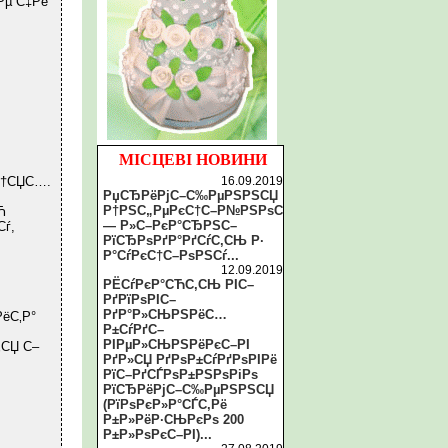
Рµ С‡Рё
МІСЦЕВІ НОВИНИ
С†СЏС….
16.09.2019
РџСЂРёРјС–С‰РµРЅРЅСЏ
Р†РЅС„РµРєС†С–Р№РЅРѕС
Ћ
— Р»С–РєР°СЂРЅС–
ѓ,
РїСЂРѕРґР°РґСѓС‚СЊ Р·
Р°СѓРєС†С–РѕРЅСѓ...
12.09.2019
РЁСѓРєР°СЋС‚СЊ РІС–
РґРїРѕРІС–
РґР°Р»СЊРЅРёС…
ёС‚Р°
Р±СѓРґС–
РІРµР»СЊРЅРёРєС–РІ
‚СЏ С–
РґР»СЏ РґРѕР±СѓРґРѕРІРё
РїС–РґСЃРѕР±РЅРѕРіРѕ
РїСЂРёРјС–С‰РµРЅРЅСЏ
(РїРѕРєР»Р°СЃС‚Рё
Р±Р»РёР·СЊРєРѕ 200
Р±Р»РѕРєС–РІ)...