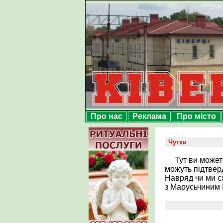
Про нас
Реклама
Про місто
Чутки
Тут ви может
можуть підтвер
Навряд чи ми с
з Марусьчиним 