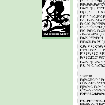
РЅР° СЃР°Р№С‚С
РїРѕРґРѕР±Р°С”
РњРѕР¶Рµ Р’Р°Р
Рђ С‚РµРїРµСЂ 
Р·Р°РїРѕС‡Р°С‚
РґРµРєРѕР»Рё Р
Рґ С†С–РєР°РІ
РЅР° СЃР°Р№С‚С
РІС–РґРґС–Р»С
- Р»РёС€РЅСЏ, 
РњРЈРЁР•РќР†, 
РЇРєС‰Рѕ Р¶ РјР
С‚Рѕ РјРё СЂРѕ
Р’Р°С€РёРј РїС
Р°РЅРѕРЅС–РјРЅ
РґРЅСЏС‚Сѓ РїС
РњРѕР¶Р»РёРІР
P.S. Р† С„РѕСЂС
13/02/10
Р¤РѕСЂСѓРј? Рќ
СЃРєР»Р°РґР°С
РјРѕР±С–Р»РѕРє
С†С–РєР°РІРёС
РЎР°РЅСЊРѕРє
Р’С–РґРїРѕРІС
РІРёРєРѕСЂРёСЃ