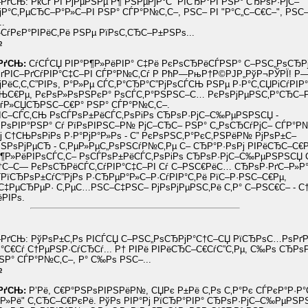
–РґСЊ: РќСѓ РІ РјРµРЅРµ Р¶ РЅРµРјР°С” РїСЂР°РІ РЅР° СЂРѕР·РјС–
°С‚РµСЂС–Р°Р»С–РІ РЅР° СЃР°Р№С‚С–, РЅС– РІ "Р°С„С–С€С–", РЅС
..
СѓРєР°РІРёС‚Рё РЅРµ РїРѕС‚СЂС–Р±РЅРѕ...
№
–РґСЊ:
СѓСЃСЏ РІР°Р¶Р»РёРІР° С‡Рё РєРѕСЂРёСЃРЅР° С–РЅС„РѕСЂР
РґРІС–РґСѓРІР°С‡С–РІ СЃР°Р№С‚Сѓ Р РћР—РњР†Р©РЈР„РўР¬РЎРЇ! Р
РёС‚С‚С”РІРѕ, Р°Р»Рµ СЃС‚Р°СЂР°С”РјРѕСЃСЊ РЅРµ Р·Р°С‚СЏРіСѓРІР°
СЊС€Рµ, РєРѕР»РѕРЅРєР° РѕСЃС‚Р°РЅРЅС–С… РєРѕРјРµРЅС‚Р°СЂС–Р
ѓР»СЏСЂРЅС–С€Р° РЅР° СЃР°Р№С‚С–.
РІС–СЃС‚СЊ РѕСЃРѕР±РёСЃС‚РѕРіРѕ СЂРѕР·РјС–С‰РµРЅРЅСЏ -
РѕРІР°РЅР° Сѓ РїРѕРІРЅС–Р№ РјС–СЂС– РЅР° С„РѕСЂСѓРјС– СЃР°Р№
ј С†СЊРѕРіРѕ Р·Р°РјР°Р»Рѕ - С” РєРѕРЅС‚Р°РєС‚РЅРёР№ РјРѕР±С–
РѕРјРµСЂ - С‚РµР»РµС„РѕРЅСѓР№С‚Рµ С– СЂР°Р·РѕРј РІРёСЂС–С€Р
Р¶Р»РёРІРѕСЃС‚С– РѕСЃРѕР±РёСЃС‚РѕРіРѕ СЂРѕР·РјС–С‰РµРЅРЅСЏ 
†С–С— РєРѕСЂРёСЃС‚СѓРІР°С‡С–РІ Сѓ С–РЅС€РёС… СЂРѕР·РґС–Р»Р
ЃРїСЂРѕР±СѓС”РјРѕ Р·СЂРµР°Р»С–Р·СѓРІР°С‚Рё РїС–Р·РЅС–С€Рµ,
С‡РµСЂРµР· С‚РµС…РЅС–С‡РЅС– РјРѕРјРµРЅС‚Рё С‚Р° С–РЅС€С– - С
РІРѕ.
С–РґСЊ: РўРѕР±С‚Рѕ РІСЃСЏ С–РЅС„РѕСЂРјР°С†С–СЏ РїСЂРѕС…РѕРґ
°С€Сѓ С†РµРЅР·СѓСЂСѓ... Р† РІРё РІРёСЂС–С€СѓС”С‚Рµ, С‰Рѕ СЂРѕР
ЅР° СЃР°Р№С‚С–, Р° С‰Рѕ РЅС–...
№
–РґСЊ:
Р’Рё, С€Р°РЅРѕРІРЅРёР№, СЏРє Р±Рё С‚Рѕ С‚Р°Рє СЃРєР°Р·Р°С
°Р»Рё" С‚СЂС–С€РєРё. РўРѕ РІР°Рј РїСЂР°РІР° СЂРѕР·РјС–С‰РµРЅР