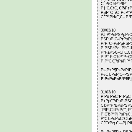
СЃРїСЂР°РІР°.
Р† С‚СѓС‚ СЂРѕ
РЅР°СЂС–РєР°РЅ
СЃР°Р№С‚С– Р°Р
30/03/10
РЈ РїРѕРЅРµРґС
РЅРµРІС–РґРѕРј
РґРґС–Р»РµРЅР
Р·РЅРёРє. РћС‡
Р°Р±РЅС–СЃС‚СЋ
Р·Р° РіСЂР°Р±С
Р·Р°С‚СЂРёРјР°
РњРѕР¶Р»РёРІРѕ
РєСЂРёРјС–РЅР
Р’РѕР»РѕРґРёР
31/03/10
Р’Рё Р±СѓРґРµС‚
Р±РµСЂРµР·РЅС
СЂР°Р№РѕРЅРЅРё
"РІР·СЏР»Рё", 
РїСЂР°РІРѕРѕС
РїСЂРѕРєСѓСЂР°
СЃСѓРґ) С—Рј РІ
РњРѕР¶Рµ, РЅРµ