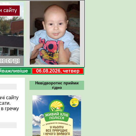
йважливіше
06.08.2026, четвер
Невідворотнє прийми
гідно
ачі сайту
сати.
в гречку