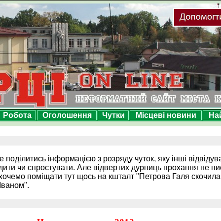
Робота
Оголошення
Чутки
Місцеві новини
На
е поділитись інформацією з розряду чуток, яку інші відвідув
дити чи спростувати. Але відвертих дурниць прохання не пи
хочемо поміщати тут щось на кшталт "Петрова Галя скочила 
Іваном".