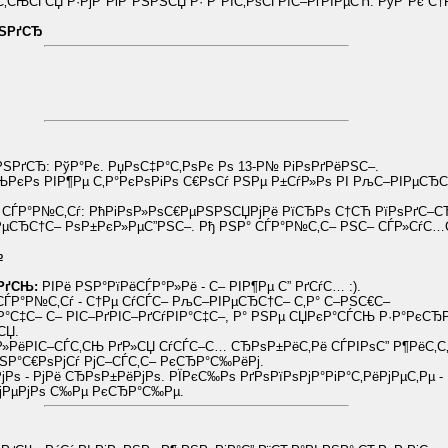
С‚СЊСЃСЏ Р·РјР°РіР°РЅРЅСЏ Р· Р°РІС‚РѕСЃРїС–РґРІРµСЋ. РўР°Рє С†
РЅРґСЂ
ЅРґСЂ: РўР°Рє. РџРѕС‡Р°С‚РѕРє Рѕ 13-Р№ РіРѕРґРёРЅС–.
РєРѕ РІР¶Рµ С‚Р°РєРѕРіРѕ С€РѕСѓ РЅРµ Р±СѓР»Рѕ РІ РљС–РІРµСЂ
 СЃР°Р№С‚Сѓ: РћРіРѕР»РѕС€РµРЅРЅСЏРјРё РїСЂРѕ С†СЋ РїРѕРґС–С
РµСЂС†С– РѕР±РєР»РµС”РЅС–. Рђ РЅР° СЃР°Р№С‚С– РЅС– СЃР»СѓС…С
№
–РґСЊ:
РІРё РЅР°РїРёСЃР°Р»Рё - С– РІР¶Рµ С” РґСѓС… :).
ЃР°Р№С‚Сѓ - С†Рµ СѓСЃС– РљС–РІРµСЂС†С– С‚Р° С–РЅС€С–
Р°С‡С– С– РІС–РґРІС–РґСѓРІР°С‡С–, Р° РЅРµ СЏРєР°СЃСЊ Р·Р°РєСЂР
СЏ.
Р»РёРІС–СЃС‚СЊ РґР»СЏ СѓСЃС–С… СЂРѕР±РёС‚Рё СЃРІРѕС” Р¶РёС‚С
РЅР°С€РѕРјСѓ РјС–СЃС‚С– РєСЂР°С‰РёРј.
Рѕ - РјРё СЂРѕР±РёРјРѕ. РЇРєС‰Рѕ РґРѕРїРѕРјР°РіР°С‚РёРјРµС‚Рµ -
јРµРјРѕ С‰Рµ РєСЂР°С‰Рµ.