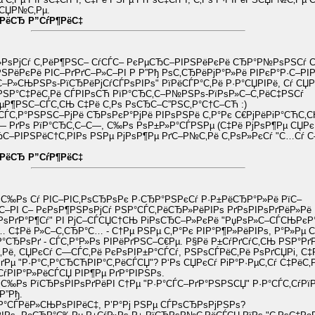
»СЏР№С‚Рµ.
јРёСЂ Р”СѓР¶РёС‡
»РѕРјСѓ С‚РёР¶РЅС– СѓСЃС– РєРµСЂС–РІРЅРёРєРё СЂР°Р№РѕРЅСѓ С
РёРєРё РІС–РґРґС–Р»С–РІ Р Р”Рђ РѕС‚СЂРёРјР°Р»Рё РІРєР°Р·С–РІР
–Р»СЊРЅРѕ-РїСЂРёРјСѓСЃРѕРІРѕ" РїРёСЃР°С‚Рё Р·Р°СЏРІРё, Сѓ С
·РЅР°С‡РёС‚Рё СЃРІРѕСЋ РїР°СЂС‚С–Р№РЅРѕ-РїРѕР»С–С‚РёС‡РЅСѓ
µР¶РЅС–СЃС‚СЊ С‡Рё С‚Рѕ РѕСЂС–С”РЅС‚Р°С†С–СЋ :)
СЃС‚Р°РЅРЅС–РјРё СЂРѕРєР°РјРё РІРѕРЅРё С‚Р°Рє С€РјРёРіР°СЋС‚С
— РґРѕ РїР°СЂС‚С–С—, С‰Рѕ РѕР±Р»Р°СЃРЅРµ (С‡Рё РјРѕР¶Рµ СЏРє
С–РІРЅРёС†С‚РІРѕ РЅРµ РјРѕР¶Рµ РґС–Р№С‚Рё С‚РѕР»РєСѓ "С…Сѓ С
јРёСЂ Р”СѓР¶РёС‡
С‰Рѕ Сѓ РІС–РІС‚РѕСЂРѕРє Р·СЂР°РЅРєСѓ Р·Р±РёСЂР°Р»Рё РїС–
С–РІ С– РєРѕР¶РЅРѕРјСѓ РЅР°СЃС‚РёСЂР»РёРІРѕ РґРѕРІРѕРґРёР»Рё
РѕРґР°Р¶Сѓ" РІ РјС–СЃСЏС†СЊ РіРѕСЂС–Р»РєРё "РџРѕР»С–СЃСЊРєР°"
 С‡Рё Р»С–С‚СЂР°С… - С†Рµ РЅРµ С‚Р°Рє РІР°Р¶Р»РёРІРѕ, Р°Р»Рµ 
°СЂРѕРґ - СЃС‚Р°Р»Рѕ РІРёРґРЅС–С€Рµ. Р§Рё Р±СѓРґСѓС‚СЊ РЅР°Рґ
С‚Рё, СЏРєСѓ С—СЃС‚Рё РєРѕРІР±Р°СЃСѓ, РЅРѕСЃРёС‚Рё РѕРґСЏРі, С‡
РґРµ "Р·Р°С‚Р°СЂСЋРІР°С‚РёСЃСЏ"? Р‘Рѕ СЏРєСѓ РіР°Р·РµС‚Сѓ С‡РёС‚Р
ґСѓРІР°Р»РёСЃСЏ РІР¶Рµ РґР°РІРЅРѕ.
С‰Рѕ РїСЂРѕРІРѕРґРёРІ С†Рµ "Р·Р°СЃС–РґР°РЅРЅСЏ" Р·Р°СЃС‚СѓРї
Р”Рђ.
’Р°СЃРёР»СЊРѕРІРёС‡, Р’Р°Рј РЅРµ СЃРѕСЂРѕРјРЅРѕ?