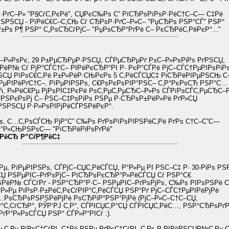
Р·РґС–Р» "Р§СѓС‚РєРё", СЏРєС‰Рѕ С” РїСЂРѕРїРѕР·РёС†С–С— С‡Рё
РЅСЏ - РїРёС€С–С‚СЊ Сѓ СЂРѕР·РґС–Р»С– "РџСЂРѕ РЅР°СЃ" РЅР°
±Рѕ Р¶ РЅР° С„РѕСЂСѓРјС– "РџРѕСЂР°РґРё С– РєСЂРёС‚РёРєР°..."
–Р»РѕРє, 29 Р±РµСЂРµР·РЅСЏ, СЃРµСЂРµРґ Р±С–Р»РѕРіРѕ РґРЅСЏ,
РёР№ Сѓ РјР°СЃС†С– РІРёРєСЂР°РІ Р· РєР°СЃРё РјС–СЃС†РµРІРѕРіРѕ
ЅСЏ РїРѕС€С‚Рё Р±Р»РёР·СЊРєРѕ 5 С‚РёСЃСЏС‡ РіСЂРёРІРµРЅСЊ С
РµРІРёРґС†С–, РїРµРІРЅРѕ, С€РѕРєРѕРІР°РЅС– С‚Р°РєРѕСЋ РЅР°С…
, Р»РёС€Рµ РјРѕРІС‡РєРё РѕС‚РµС‚РµСЂС–Р»Рѕ СЃРїРѕСЃС‚РµСЂС–Р
ѓРЅРєРѕРј С– РЅС–С‡РѕРіРѕ РЅРµ Р·СЂРѕР±РёР»Рё РґР»СЏ
РЅРЅСЏ Р·Р»РѕРІРјРёСЃРЅРёРєР°.
, С…С‚РѕСЃСЊ РјР°С” С‰Рѕ РґРѕРїРѕРІРЅРёС‚Рё РґРѕ С†С–С”С—
°Р»СЊРЅРѕС— "РїСЂРёРіРѕРґРё"
јРёСЂ Р”СѓР¶РёС‡
Рµ, РїРµРІРЅРѕ, СЃРјС–СЏС‚РёСЃСЏ, Р°Р»Рµ РІ РЅС–С‡ Р· 30-РіРѕ РЅР
Џ РЅРµРІС–РґРѕРјС– РїСЂРѕРєСЂР°Р»РёСЃСЏ Сѓ РЅР°С€
Р№ СЃСѓРґ - РЅР°СЂР°Р·С– РЅРµРІС–РґРѕРјРѕ, С‰Рѕ РІРѕРЅРё С‚
Р°Р»Рµ РїРѕР·Р±РёС‚РєСѓРІР°С‚РёСЃСЏ РЅР°Рґ РјС–СЃС†РµРІРёРјРё
…РѕСЂРѕРЅРЅРёРјРё РѕСЂРіР°РЅР°РјРё (РјС–Р»С–С†С–СЏ,
С‚СѓСЂР°, РЎР‘РЈ С‚Р°, СЃРІСЏС‚Р°СЏ СЃРІСЏС‚РёС…, РЅР°СЂРѕР
РґР°Р»РѕСЃСЏ РЅР° СЃР»Р°РІСѓ :).
 С‚Рµ РїРѕС‡СѓРІ, С‡Рё РЅРµ РґРѕС‡СѓРІ, С‚Рѕ Р·РІРёРЅСЏР№С‚Рµ 