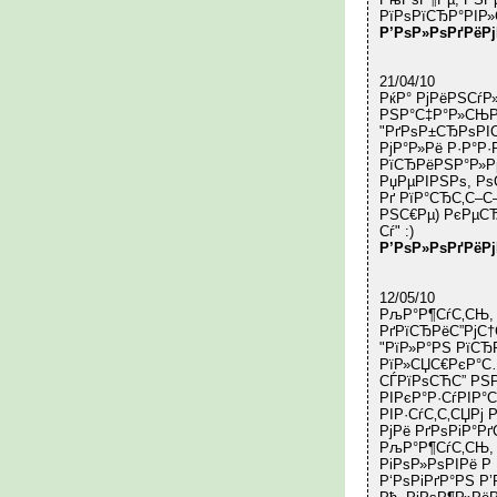
РїРѕРїСЂР°РІР
Р’РѕР»РѕРґРёР
21/04/10
РќР° РјРёРЅСѓР
РЅР°С‡Р°Р»СЊРЅ
"РґРѕР±СЂРѕРІС
РјР°Р»Рё Р·Р°Р
РїСЂРёРЅР°Р»Р
РџРµРІРЅРѕ, Рѕ
Рґ РїР°СЂС‚С–С
РЅС€Рµ) РєРµСЂ
Сѓ" :)
Р’РѕР»РѕРґРёР
12/05/10
РљР°Р¶СѓС‚СЊ, 
РґРїСЂРёС”РјС†
"РїР»Р°РЅ РїСЂ
РїР»СЏС€РєР°С…
СЃРїРѕСЋС” РЅР
РІРєР°Р·СѓРІР°
РІР·СѓС‚С‚СЏРј 
РјРё РґРѕРіР°Р
РљР°Р¶СѓС‚СЊ, 
РіРѕР»РѕРІРё Р 
Р‘РѕРіРґР°РЅ Р