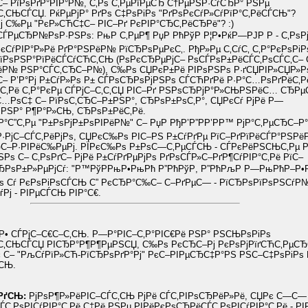
– РїРѕРґР°РІР°Р№, С‚Рѕ С‚РµРїРµСЂ С†РµРЅР·СѓСЂР° РЅРµ
С‚СЊСЃСЏ. РќРµРјР° РґРѕ С‡РѕРіРѕ "РґРѕРєСѓР»СѓРїР°С‚РёСЃСЊ"?
ј С‰Рµ "РєР»СЋС‡С– РІС–Рґ РєРІР°СЂС‚РёСЂРё"? :)
СЃРµСЂР№РѕР·РЅРѕ: РњР С‚РµР¶ РџР РћРўР Р¦Р•РќР—РЈР Р - С‚РѕРј
РєСѓРІР°Р»Рё РґР°РЅРёР№ РїСЂРѕРµРєС‚. РђР»Рµ С‚СѓС‚ С‚Р°РєРѕРіР
їРѕРЅР°РїРёСЃСѓСЋС‚СЊ (РѕРєСЂРµРјС– РѕСЃРѕР±РёСЃС‚РѕСЃС‚С– 
РёР№ РЅР°СЃС‚СЂС–Р№), С‰Рѕ СЏРєР±Рё РІРѕРЅРѕ Р·ґСЏРІР»СЏР»
– Р’Р°Рј Р±СѓР»Рѕ Р± СЃРѕСЂРѕРјРЅРѕ СЃСЋРґРё Р·Р°С…РѕРґРёС‚Рё
ЏС‚Рё С‚Р°РєРµ СЃРјС–С‚С‚СЏ РІС–Рґ РЅРѕСЂРјР°Р»СЊРЅРёС… СЂР
С…РѕС‡ С– РїРѕС‚СЂС–Р±РЅР°, СЂРѕР±РѕС‚Р°, СЏРєСѓ РјРё Р—
РЅР° Р¶Р°Р»СЊ, СЂРѕР±РёС‚Рё.
°С”С‚Рµ "Р±РѕРјР±РѕРІРёР№" С– РџР РђР’Р”РР’РР™ РјР°С‚РµСЂС–Р°
Р·РјС–СЃС‚РёРјРѕ, СЏРєС‰Рѕ РІС–РЅ Р±СѓРґРµ РїС–РґРїРёСЃР°РЅР
ЂС–Р·РІРёС‰РµРј. РЇРєС‰Рѕ Р±РѕС—С‚РµСЃСЊ - СЃРєРёРЅСЊС‚Рµ Р
Рѕ С– С‚РѕРґС– РјРё Р±СѓРґРµРјРѕ РґРѕСЃР»С–РґР¶СѓРІР°С‚Рё РїС–
ЂРѕР±Р»РµРјСѓ: "Р™РўРРњР•РњРћ Р”РћРўР, Р”РћРљР Р—РњРћР–Р•
ѕ Сѓ РєРѕРіРѕСЃСЊ С” РєСЂР°С‰С– С–РґРµС— - РїСЂРѕРїРѕРЅСѓР№
ѓРј - РІРµСЃСЊ РІР°С€.
Р• СЃРјС–С€С–С‚СЊ. Р—Р°РІС–С‚Р°РІС€Рё РЅР° РЅСЊРѕРіРѕ
”С‚СЊСЃСЏ РІСЂР°Р¶Р¶РµРЅСЏ, С‰Рѕ РєСЂС–Рј РєРѕРјРїґСЋС‚РµСЂ
 С– "РљСѓРїР»СЋ-РїСЂРѕРґР°Рј" РєС–РІРµСЂС‡Р°РЅ РЅС–С‡РѕРіРѕ
‚СЊ.
–РґСЊ:
РјРѕР¶Р»РёРІС–СЃС‚СЊ РјРё СЃС‚РІРѕСЂРёР»Рё, СЏРє С—С—
С‚РѕРІСѓРІР°С‚Рё С‡Рё РЅРµ РІРёРєРѕСЂРёСЃС‚РѕРІСѓРІР°С‚Рё - РІ