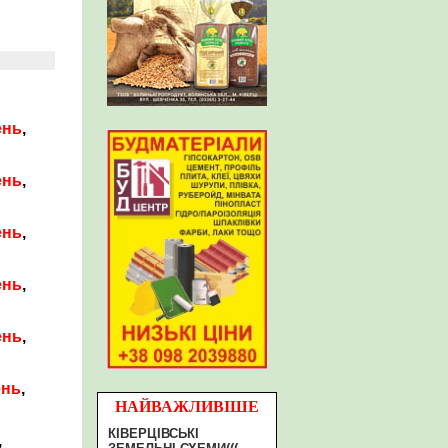
ень
,
ень
,
ень
,
ень
,
ень
,
ень
,
НАЙВАЖЛИВІШЕ
КІВЕРЦІВСЬКІ
,