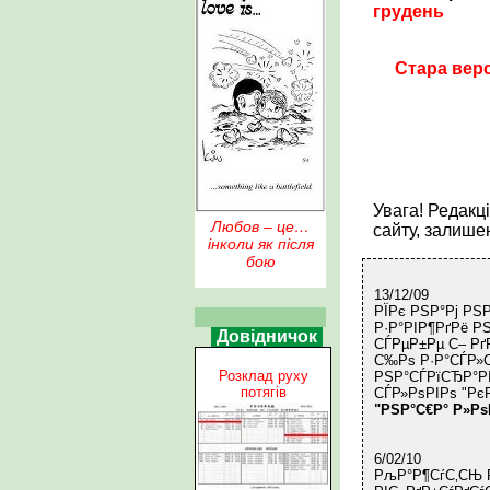
грудень
Стара верс
Увага! Редакц
Любов – це…
сайту, залише
інколи як після
бою
13/12/09
РЇРє РЅР°Рј РЅ
Р·Р°РІР¶РґРё Р
Довідничок
СЃРµР±Рµ С– Рґ
С‰Рѕ Р·Р°СЃР»С
Розклад руху
РЅР°СЃРїСЂР°РІ
потягів
СЃР»РѕРІРѕ "Рє
"РЅР°С€Р° Р»Рѕ
6/02/10
РљР°Р¶СѓС‚СЊ 