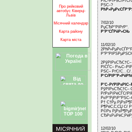
РІС–РґР±СѓРґСѓ
РЅС–?
Про рейковий
РћР»РµРєСЃР°
автобус Ківерці-
Львів
7/02/10
Місячний календар
РџСЂР°РІРґР°.
Р’Р°СЃРёР»СЊ
Карта району
Карта міста
11/02/10
2РћР»РµРєСЃР°Р
Р”Р°РІРЅРµРЅСЊ
2РўРІРѕСЂС†С–
РІСЃС– РљС–РІ
РЅС– РґСѓС…Сѓ.
Р‘СѓРІР°Р»РёР
Р’С–РґРїРѕРІС
РўРІРѕСЂС†С– С
РґРѕРїРёСЃСѓРІ
РєР°РјРїР°РЅС–
Р† С†Рµ РјРѕР¶
Р¶РёС‚С‚СЏ Сѓ 
Р©Рѕ РјРѕР¶РµРј
СЂРѕР±РёС‚РёР
12/02/10