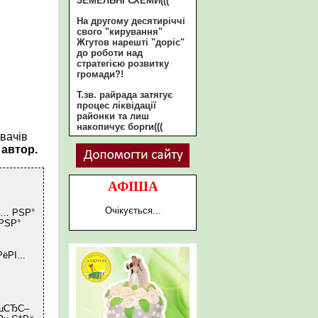
ЗЕМЕЛЬНІ СХЕМИ(((
На другому десятиріччі
свого "кирування"
Жгутов нарешті "доріс"
до роботи над
стратегією розвитку
громади?!
Т.зв. райрада затягує
процес ліквідації
районки та лиш
накопичує борги(((
вачів
 автор.
АФІША
Очікується...
С… РЅР°
РЅР°
РІ...
РµСЂС–