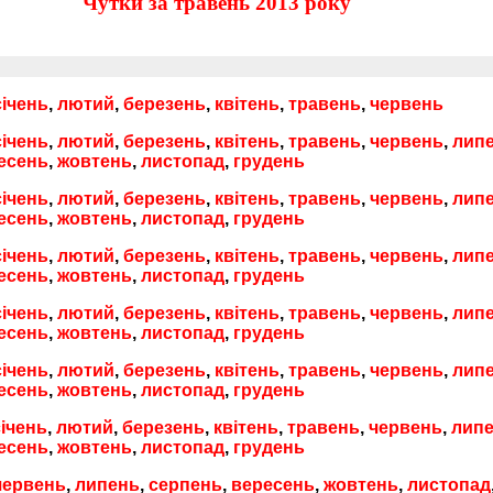
Чутки за травень 2013 року
січень
,
лютий
,
березень
,
квітень
,
травень
,
червень
січень
,
лютий
,
березень
,
квітень
,
травень
,
червень
,
лип
есень
,
жовтень
,
листопад
,
грудень
січень
,
лютий
,
березень
,
квітень
,
травень
,
червень
,
лип
есень
,
жовтень
,
листопад
,
грудень
січень
,
лютий
,
березень
,
квітень
,
травень
,
червень
,
лип
есень
,
жовтень
,
листопад
,
грудень
січень
,
лютий
,
березень
,
квітень
,
травень
,
червень
,
лип
есень
,
жовтень
,
листопад
,
грудень
січень
,
лютий
,
березень
,
квітень
,
травень
,
червень
,
лип
есень
,
жовтень
,
листопад
,
грудень
січень
,
лютий
,
березень
,
квітень
,
травень
,
червень
,
лип
есень
,
жовтень
,
листопад
,
грудень
червень
,
липень
,
серпень
,
вересень
,
жовтень
,
листопад