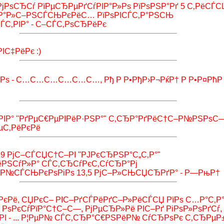
РјРѕСЂСѓ РїРµСЂРµРґСѓРІР°Р»Рѕ РїРѕРЅР°Рґ 5 С‚РёСЃ
‚Р°Р»С–РЅСЃСЊРєРёС… РїРѕРІСЃС‚Р°РЅСЊ
С‚РІР° - С–СЃС‚РѕСЂРёРє
ІС‡РёРє :)
‚Рѕ - С…С…С…С…С…С…, Рђ Р Р•РђР›Р¬РќР† Р Р•Р¤РћР 
РІР° "РґРµС€РµРІРёР·РЅР°" С‚СЂР°РґРёС†С–Р№РЅРѕС
µС‚РёРєРё
 9 РјС–СЃСЏС†С–РІ "РЈРєСЂРЅР°С„С‚Р°"
РЅСѓР»Р° СЃС‚СЂСѓРєС‚СѓСЂР°Рј
ѕР№СЃСЊРєРѕРіРѕ 13,5 РјС–Р»СЊСЏСЂРґР° - Р—РњР†
РєРё, СЏРєС– РІС–РґСЃРёРґС–Р»РёСЃСЏ РїРѕ С…Р°С‚
 РѕРєСѓРїР°С†С–С—, РјРµСЂР»Рё РІС–Рґ РіРѕР»РѕРґСѓ, 
РІ - ... Р¦РµР№ СЃС‚СЂР°С€РЅРёР№ СѓСЂРѕРє С‚СЂРµР