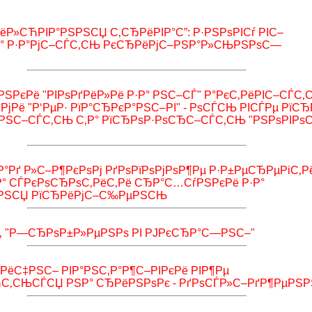
РёР»СЋРІР°РЅРЅСЏ С‚СЂРёРІР°С”: Р·РЅРѕРІСѓ РІС–
Р° Р·Р°РјС–СЃС‚СЊ РєСЂРёРјС–РЅР°Р»СЊРЅРѕС—
РЅРєРё "РІРѕРґРёР»Рё Р·Р° РЅС–СЃ" Р°РєС‚РёРІС–СЃС‚С
јРё "Р‘РµР· РїР°СЂРєР°РЅС–РІ" - РѕСЃСЊ РІСЃРµ РїСЂ
РЅС–СЃС‚СЊ С‚Р° РїСЂРѕР·РѕСЂС–СЃС‚СЊ "РЅРѕРІРѕ
Р°Рґ Р»С–Р¶РєРѕРј РґРѕРїРѕРјРѕР¶Рµ Р·Р±РµСЂРµРіС‚Р
‚Р° СЃРєРѕСЂРѕС‚РёС‚Рё СЂР°С…СѓРЅРєРё Р·Р°
ЅРЅСЏ РїСЂРёРјС–С‰РµРЅСЊ
‚ "Р—СЂРѕР±Р»РµРЅРѕ РІ РЈРєСЂР°С—РЅС–"
РёС‡РЅС– РІР°РЅС‚Р°Р¶С–РІРєРё РІР¶Рµ
ЋС‚СЊСЃСЏ РЅР° СЂРёРЅРѕРє - РґРѕСЃР»С–РґР¶РµРЅ