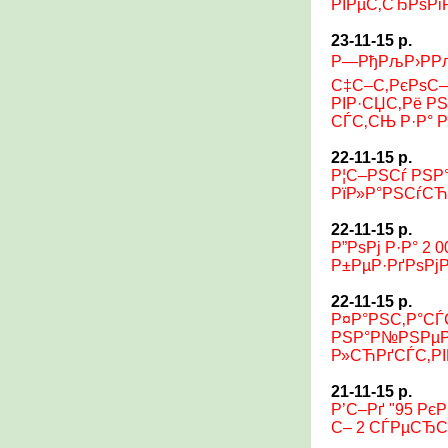
РІРµС‚СЂРѕР
23-11-15 р.
Р—РђРљР›РРљ
С‡С–С‚РєРѕС—
РІР·СЏС‚Рё Р
СЃС‚СЊ Р·Р° 
22-11-15 р.
Р¦С–РЅСѓ РЅР
РїР»Р°РЅСѓСЋ
22-11-15 р.
Р”РѕРј Р·Р° 2
Р±РµР·РґРѕРј
22-11-15 р.
Р¤Р°РЅС‚Р°СЃ
РЅР°Р№РЅРµР
Р»СЋРґСЃС‚РІ
21-11-15 р.
Р’С–Рґ "95 Рє
С– 2 СЃРµСЂ