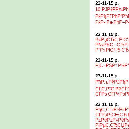
23-11-15 р.
10 РЈРќРРљРђ
РќРђРҐРћР”Рћ
РќР• РњРћР–Р•
23-11-15 р.
В«РџСЂС”РІС
Р№РЅС– СЋРІ
Р°Р»РІСѓ (5 СЂ
23-11-15 р.
Р¦С–РЅР° РЅР°
23-11-15 р.
РђРљРўРЈРђР›Р
СЃС‚Р°С‚РёСЃ
СЃРѕ СЃР»РѕР
23-11-15 р.
РђС„СЂРёРєР°
СЃРµРјСЊСЋ Р
Р±РёР±Р»РёРѕ
РІРµС‚СЂСЏРє