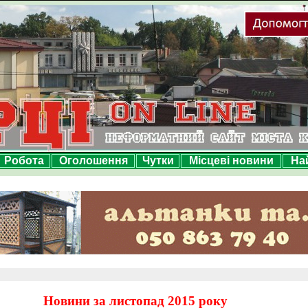
Робота
Оголошення
Чутки
Місцеві новини
На
Новини за листопад 2015 року