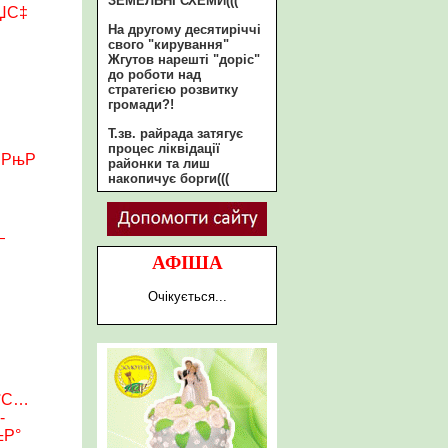
ЗЕМЕЛЬНІ СХЕМИ(((
СЏС‡
На другому десятиріччі
свого "кирування"
Жгутов нарешті "доріс"
до роботи над
стратегією розвитку
громади?!
Т.зв. райрада затягує
процес ліквідації
РњР
районки та лиш
накопичує борги(((
—
АФІША
Очікується...
Р°С…
-
±Р°