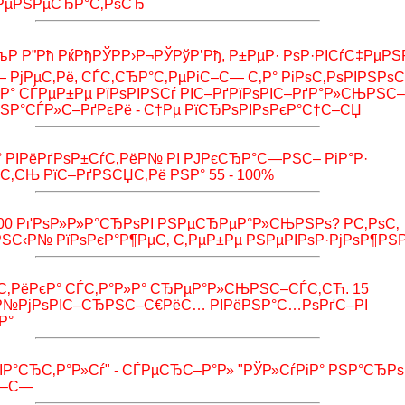
іРµРЅРµСЂР°С‚РѕСЂ
Р Р”Рћ РќРђРЎРР›Р¬РЎРўР’Рђ, Р±РµР· РѕР·РІСѓС‡РµР
 РјРµС‚Рё, СЃС‚СЂР°С‚РµРіС–С— С‚Р° РіРѕС‚РѕРІРЅРѕ
ЅР° СЃРµР±Рµ РїРѕРІРЅСѓ РІС–РґРїРѕРІС–РґР°Р»СЊРЅС–
РЅР°СЃР»С–РґРєРё - С†Рµ РїСЂРѕРІРѕРєР°С†С–СЏ
° РІРёРґРѕР±СѓС‚РёР№ РІ РЈРєСЂР°С—РЅС– РіР°Р·
С‚СЊ РїС–РґРЅСЏС‚Рё РЅР° 55 - 100%
 000 РґРѕР»Р»Р°СЂРѕРІ РЅРµСЂРµР°Р»СЊРЅРѕ? Р­С‚РѕС‚
РЅС‹Р№ РїРѕРєР°Р¶РµС‚ С‚РµР±Рµ РЅРµРІРѕР·РјРѕР¶РЅР
С‚РёРєР° СЃС‚Р°Р»Р° СЂРµР°Р»СЊРЅС–СЃС‚СЋ. 15
№РјРѕРІС–СЂРЅС–С€РёС… РІРёРЅР°С…РѕРґС–РІ
Р°
РІР°СЂС‚Р°Р»Сѓ" - СЃРµСЂС–Р°Р» "РЎР»СѓРіР° РЅР°СЂРѕР
С–С—