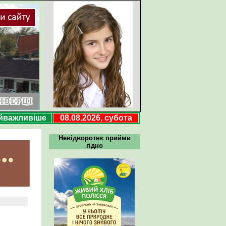
йважливіше
08.08.2026, субота
Невідворотнє прийми
гідно