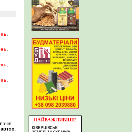
ень
,
ень
,
ень
,
ень
,
НАЙВАЖЛИВІШЕ
вачів
КІВЕРЦІВСЬКІ
 автор.