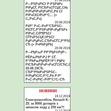
27.08.2019
Р—РЅРѕРІСѓ Р·РЅРёРє
РїРµСЃ, РїСЂРѕСЃСЏС‚СЊ
РґРѕРїРѕРјРѕРіС‚Рё Сѓ
РїРѕС€СѓРєР°С… (+
С„РѕС‚Рѕ)
20.08.2019
РќР° Р»С–РєР°СЂРЅС–
РІСЃС‚Р°РЅРѕРІР»РµРЅРѕ
РїРѕС‚СѓР¶РЅСѓ
СЃРѕРЅСЏС‡РЅСѓ
РµР»РµРєС‚СЂРѕСЃС‚Р°РЅС†С–
СЋ (+ Р¤РћРўРћ)
20.08.2019
Р—РђРљР РР’РђР®РўР¬
РЁРљРћР›РЈ Р’ СЃ.
Р”РћРњРђРЁР†Р’! Р§Рё
РїСЂРѕРіРѕР»РѕСЃСѓСЋС‚СЊ
20.08.19СЂ.
СЂР°Р№РѕРЅРЅС–
РґРµРїСѓС‚Р°С‚Рё Р·Р°
Р»С–РєРІС–РґР°С†С–СЋ
Р·Р°РєР»Р°РґСѓ?
20.08.2019
Рў.Р·РІ. СЂР°Р№СЂР°РґР°
НОВИНИ
Р·Р°С‚СЏРіСѓС”
19.12.2018
РїСЂРѕС†РµСЃ Р»С–РєРІС–
Електромолбіль Renault K-
РґР°С†С–С—
ZE за 8000 доларів з
СЂР°Р№РѕРЅРєРё С‚Р°
запасом ходу у 250 км?!
Р»РёС€
11.12.2018