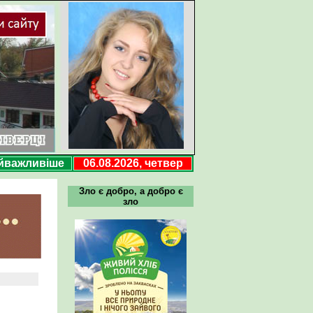
йважливіше
06.08.2026, четвер
Зло є добро, а добро є
зло