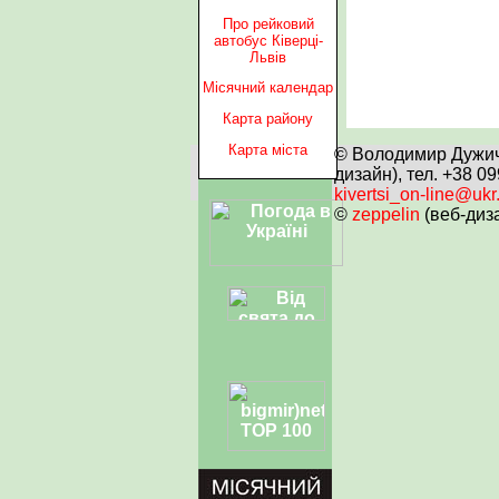
Про рейковий
автобус Ківерці-
Львів
Місячний календар
Карта району
Карта міста
© Володимир Дужич 
дизайн), тел. +38 0
kivertsi_on-line@ukr
©
zeppelin
(веб-диз