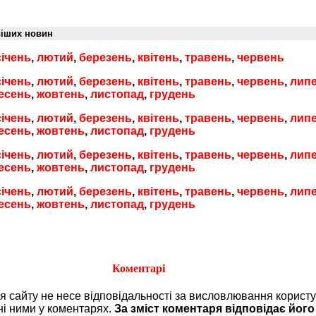
віших новин
січень
,
лютий
,
березень
,
квітень
,
травень
,
червень
січень
,
лютий
,
березень
,
квітень
,
травень
,
червень
,
лип
есень
,
жовтень
,
листопад
,
грудень
січень
,
лютий
,
березень
,
квітень
,
травень
,
червень
,
лип
есень
,
жовтень
,
листопад
,
грудень
січень
,
лютий
,
березень
,
квітень
,
травень
,
червень
,
лип
есень
,
жовтень
,
листопад
,
грудень
січень
,
лютий
,
березень
,
квітень
,
травень
,
червень
,
лип
есень
,
жовтень
,
листопад
,
грудень
Коментарі
ія сайту не несе відповідальності за висловлювання користу
ні ними у коментарях.
За зміст коментаря відповідає його