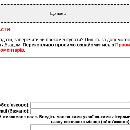
Ще нема
ВАТИ
одати, заперечити чи прокоментувати? Пишіть за допомого
м абзацом.
Переконливо просимо ознайомитись з
Прав
коментарів
.
обов'язково)
:
mail (бажано)
:
Антиспамове поле. Введіть маленькими українськими літерам
назву поточного місяця (обов'язково)