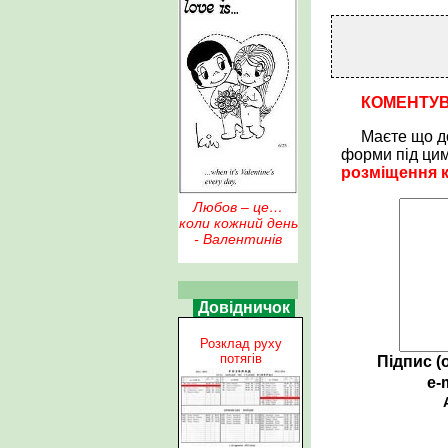
КОМЕНТУ
Маєте що д
форми під ци
розміщення 
Любов – це…
коли кожний день
- Валентинів
Довідничок
Розклад руху
потягів
Підпис (
e-