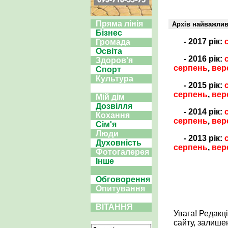
Пряма лінія
Архів найважли
Бізнес
- 2017 рік:
Громада
Освіта
- 2016 рік:
Здоров'я
серпень
,
вер
Спорт
Культура
- 2015 рік:
серпень
,
вер
Мій дім
Дозвілля
- 2014 рік:
Кохання
серпень
,
вер
Сім'я
Люди
- 2013 рік:
Духовність
серпень
,
вер
Фотогалерея
Інше
Обговорення
Опитування
ВІТАННЯ
Увага! Редакц
сайту, залише