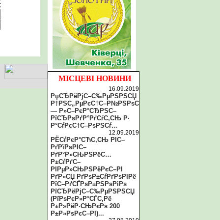
:
МІСЦЕВІ НОВИНИ
16.09.2019
РџСЂРёРјС–С‰РµРЅРЅСЏ
Р†РЅС„РµРєС†С–Р№РЅРѕС
— Р»С–РєР°СЂРЅС–
РїСЂРѕРґР°РґСѓС‚СЊ Р·
Р°СѓРєС†С–РѕРЅСѓ...
12.09.2019
РЁСѓРєР°СЋС‚СЊ РІС–
РґРїРѕРІС–
РґР°Р»СЊРЅРёС…
Р±СѓРґС–
РІРµР»СЊРЅРёРєС–РІ
РґР»СЏ РґРѕР±СѓРґРѕРІРё
РїС–РґСЃРѕР±РЅРѕРіРѕ
РїСЂРёРјС–С‰РµРЅРЅСЏ
(РїРѕРєР»Р°СЃС‚Рё
Р±Р»РёР·СЊРєРѕ 200
Р±Р»РѕРєС–РІ)...