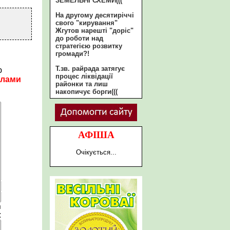
ЗЕМЕЛЬНІ СХЕМИ(((
На другому десятиріччі
свого "кирування"
Жгутов нарешті "доріс"
до роботи над
стратегією розвитку
громади?!
Т.зв. райрада затягує
ю
процес ліквідації
илами
районки та лиш
накопичує борги(((
АФІША
Очікується...
и
: