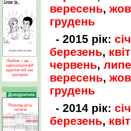
вересень
,
жов
грудень
- 2015 рік:
сі
березень
,
кві
Любов – це…
червень
,
лип
світитися від
щастя під час
вересень
,
жов
зустрічі
грудень
Довідничок
- 2014 рік:
сі
Розклад руху
потягів
березень
,
кві