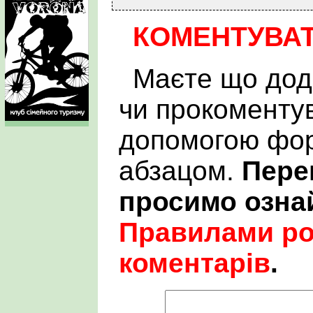
КОМЕНТУВА
Маєте що дод
чи прокоменту
допомогою фор
абзацом.
Пере
просимо озна
Правилами р
коментарів
.