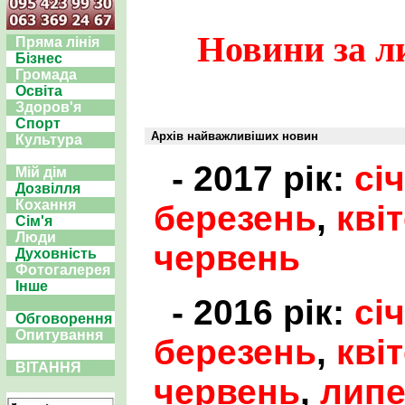
Новини за л
Пряма лінія
Бізнес
Громада
Освіта
Здоров'я
Спорт
Архів найважливіших новин
Культура
- 2017 рік:
сі
Мій дім
Дозвілля
Кохання
березень
,
кві
Сім'я
Люди
червень
Духовність
Фотогалерея
Інше
- 2016 рік:
сі
Обговорення
Опитування
березень
,
кві
ВІТАННЯ
червень
,
лип