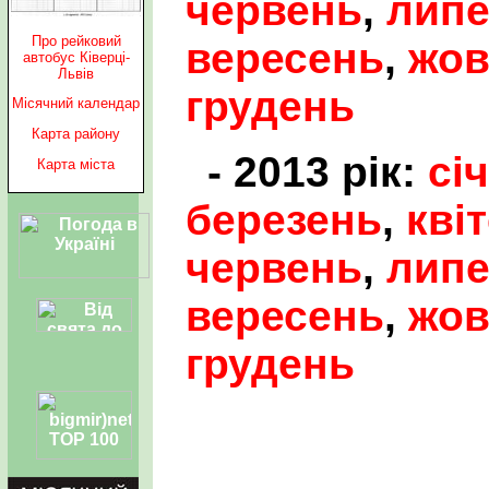
червень
,
лип
Про рейковий
вересень
,
жов
автобус Ківерці-
Львів
грудень
Місячний календар
Карта району
- 2013 рік:
сі
Карта міста
березень
,
кві
червень
,
лип
вересень
,
жов
грудень