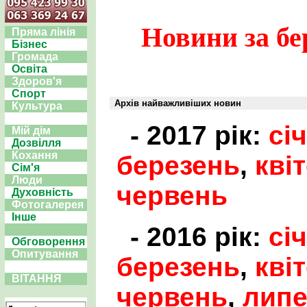
Новини за бе
Пряма лінія
Бізнес
Громада
Освіта
Здоров'я
Спорт
Архів найважливіших новин
Культура
- 2017 рік:
сі
Мій дім
Дозвілля
Кохання
березень
,
кві
Сім'я
Люди
червень
Духовність
Фотогалерея
Інше
- 2016 рік:
сі
Обговорення
Опитування
березень
,
кві
ВІТАННЯ
червень
,
лип