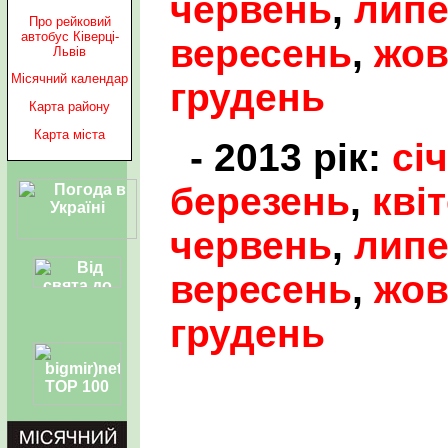
червень
,
лип
Про рейковий
автобус Ківерці-
вересень
,
жов
Львів
Місячний календар
грудень
Карта району
Карта міста
- 2013 рік:
сі
березень
,
кві
червень
,
лип
вересень
,
жов
грудень