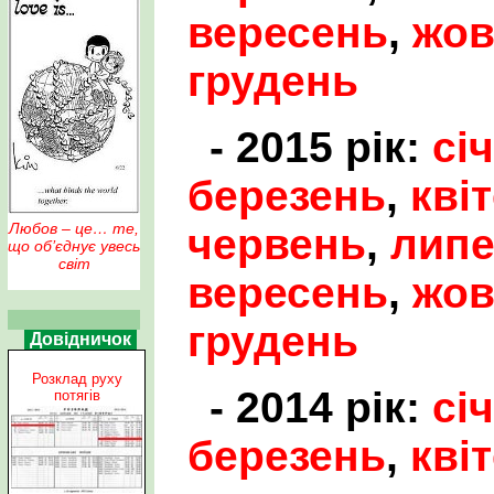
вересень
,
жов
грудень
- 2015 рік:
сі
березень
,
кві
Любов – це… те,
червень
,
лип
що об’єднує увесь
світ
вересень
,
жов
грудень
Довідничок
Розклад руху
- 2014 рік:
сі
потягів
березень
,
кві