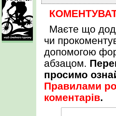
КОМЕНТУВА
Маєте що дод
чи прокоменту
допомогою фор
абзацом.
Пере
просимо озна
Правилами р
коментарів
.