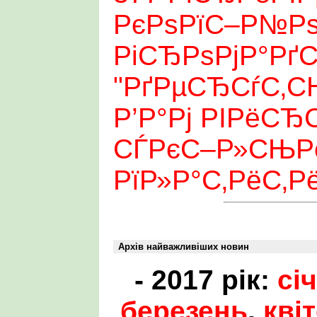
РєРѕРїС–Р№РѕР
РіСЂРѕРјР°Рґ
"РґРµСЂСѓС‚СЊ
Р’Р°Рј РІРёСЂ
СЃРєС–Р»СЊР
РїР»Р°С‚РёС‚Р
Архів найважливіших новин
- 2017 рік:
сі
березень
,
кві