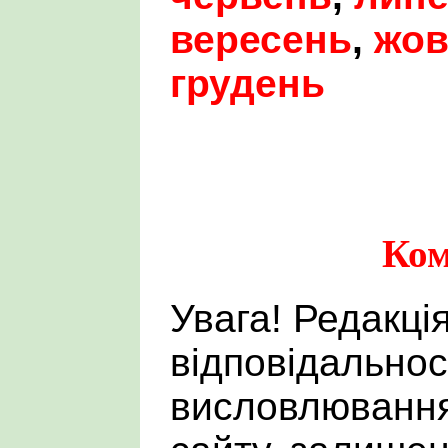
вересень
,
жов
грудень
Ком
Увага! Редакці
відповідальнос
висловлювання