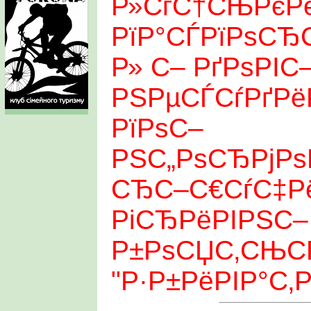
Р»СѓС†СЊРє
РїР°СЃРїРѕСЂ
Р» С– РґРѕРІС
РЅРµСЃСѓРґРё
РїРѕС–
РЅС„РѕСЂРјРѕ
СЂС–С€СѓС‡Р
РіСЂРёРІРЅС–
Р±РѕСЏС‚СЊС
"Р·Р±РёРІР°С‚Р