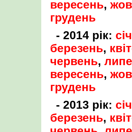
вересень
,
жов
грудень
- 2014 рік:
сі
березень
,
кві
червень
,
лип
вересень
,
жов
грудень
- 2013 рік:
сі
березень
,
кві
червень
,
лип