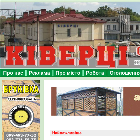
Про нас
Реклама
Про місто
Робота
Оголошенн
Найважливіше