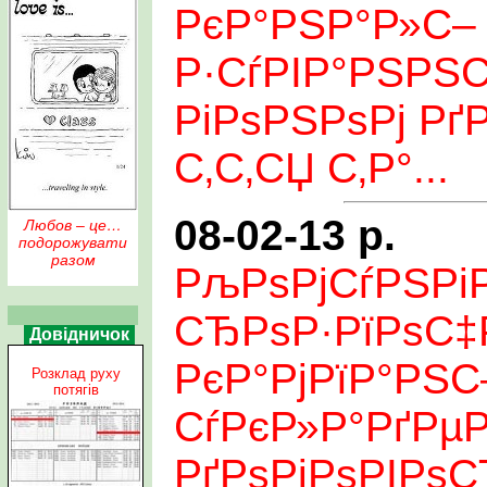
РєР°РЅР°Р»С–
Р·СѓРІР°РЅРЅС
РіРѕРЅРѕРј Рґ
С‚С‚СЏ С‚Р°...
08-02-13 р.
Любов – це…
подорожувати
разом
РљРѕРјСѓРЅРі
СЂРѕР·РїРѕС‡Р
Довідничок
РєР°РјРїР°РЅС
Розклад руху
потягів
СѓРєР»Р°РґРµ
РґРѕРіРѕРІРѕС