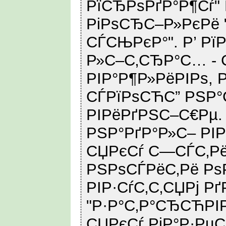
РїСЂРѕРґР°Р¶Сѓ"
РіРѕСЂС–Р»РєРё 
СЃСЊРєР°". Р’ Р
Р»С–С‚СЂР°С… - 
РІР°Р¶Р»РёРІРѕ, 
СЃРїРѕСЋС” РЅР°
РІРёРґРЅС–С€Рµ.
РЅР°РґР°Р»С– РІР
СЏРєСѓ С—СЃС‚Рё
РЅРѕСЃРёС‚Рё Рѕ
РІР·СѓС‚С‚СЏРј Рґ
"Р·Р°С‚Р°СЂСЋРІР
СЏРєСѓ РіР°Р·РµС