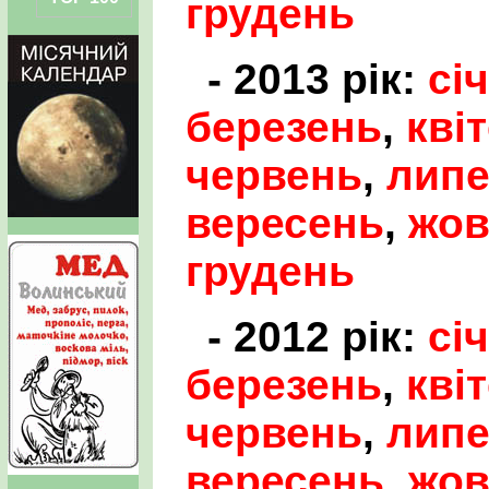
грудень
- 2013 рік:
сі
березень
,
кві
червень
,
лип
вересень
,
жов
грудень
- 2012 рік:
сі
березень
,
кві
червень
,
лип
вересень
,
жов