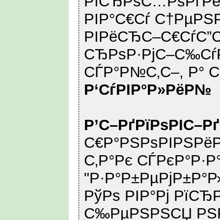
РїСЂРѕС…РѕРґРё
РІР°С€Сѓ С†РµРЅР
РІРёСЂС–С€СѓС”С
СЂРѕР·РјС–С‰СѓР
СЃР°Р№С‚С–, Р° С
Р‘СѓРІР°Р»РёР№
Р’С–РґРїРѕРІС–Р
С€Р°РЅРѕРІРЅРёР
С‚Р°Рє СЃРєР°Р·Р°
"Р·Р°Р±РµРјР±Р°Р
РўРѕ РІР°Рј РїСЂ
С‰РµРЅРЅСЏ РЅР