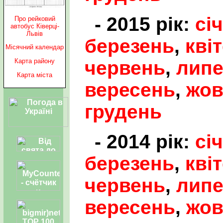
- 2015 рік:
сі
Про рейковий
автобус Ківерці-
Львів
березень
,
кві
Місячний календар
червень
,
лип
Карта району
Карта міста
вересень
,
жов
грудень
- 2014 рік:
сі
березень
,
кві
червень
,
лип
вересень
,
жов