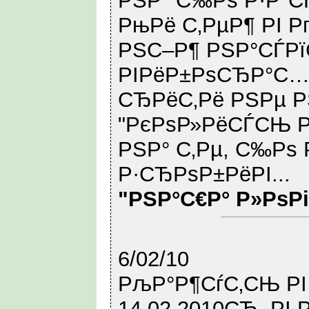
РЅР° С‰Рѕ Р·Р°СЃ
РњРё С‚РµР¶ РІ Р
РЅС–Р¶ РЅР°СЃРї
РІРёР±РѕСЂР°С… 
СЂРёС‚Рё РЅРµ Р
"РєРѕР»РёСЃСЊ Р
РЅР° С‚Рµ, С‰Рѕ 
Р·СЂРѕР±РёРІ...
"РЅР°С€Р° Р»РѕР
6/02/10
РљР°Р¶СѓС‚СЊ Р
14.02.2010СЂ. Р