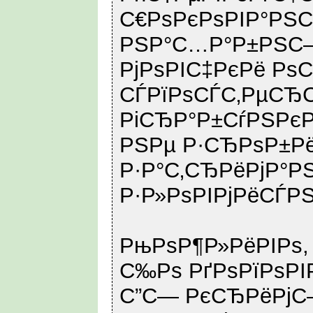
С€РѕРєРѕРІР°РЅС
РЅР°С…Р°Р±РЅС–
РјРѕРІС‡РєРё Рѕ
СЃРїРѕСЃС‚РµСЂС
РіСЂР°Р±СѓРЅРєР
РЅРµ Р·СЂРѕР±Рё
Р·Р°С‚СЂРёРјР°Р
Р·Р»РѕРІРјРёСЃРЅ
РњРѕР¶Р»РёРІРѕ,
С‰Рѕ РґРѕРїРѕРІ
С”С— РєСЂРёРј