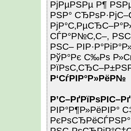
РјРµРЅРµ Р¶ РЅРµ
РЅР° СЂРѕР·РјС
РјР°С‚РµСЂС–Р°Р
СЃР°Р№С‚С–, РЅС–
РЅС– РІР·Р°РіР°Р»
РўР°Рє С‰Рѕ Р»С
РїРѕС‚СЂС–Р±РЅРѕ
Р‘СѓРІР°Р»РёР№
Р’С–РґРїРѕРІС–Р
РІР°Р¶Р»РёРІР° С
РєРѕСЂРёСЃРЅР°
РЅС„РѕСЂРјР°С†С