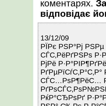
коментарях.
За
відповідає йо
13/12/09
РЇРє РЅР°Рј РЅРµ
СЃС‚РёРґРЅРѕ Р·Р
РјРё Р·Р°РІР¶РґР
РґРµРїСѓС‚Р°С‚Р°
СЃС…РѕР¶РёС… Р
РґРѕСЃС‚РѕР№РЅ
РќР°СЂРѕРґ Р·Р°Р