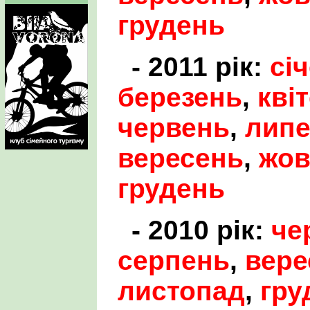
грудень
- 2011 рік:
сі
березень
,
кві
червень
,
лип
вересень
,
жов
грудень
- 2010 рік:
че
серпень
,
вере
листопад
,
гру