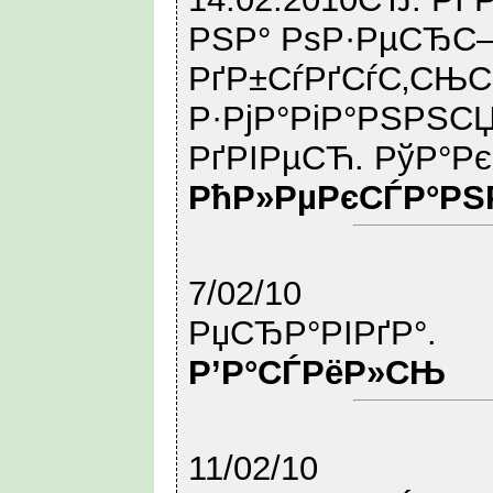
РЅР° РѕР·РµСЂС–
РґР±СѓРґСѓС‚СЊ
Р·РјР°РіР°РЅРЅСЏ
РґРІРµСЋ. РўР°Р
РћР»РµРєСЃР°РЅ
7/02/10
РџСЂР°РІРґР°.
Р’Р°СЃРёР»СЊ
11/02/10