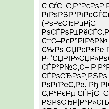
С‚СѓС‚ С‚Р°РєРѕР
РїРѕРЅР°РїРёСЃ
(РѕРєСЂРµРјС–
РѕСЃРѕР±РёСЃС‚Р
С†С–РєР°РІРёР№
С‰Рѕ СЏРєР±Рё 
Р·ґСЏРІР»СЏР»Р
СЃР°Р№С‚С– Р’Р°Р
СЃРѕСЂРѕРјРЅРѕ
РѕРґРёС‚Рё. Рђ Р
С‚Р°РєРµ СЃРјС–С
РЅРѕСЂРјР°Р»С