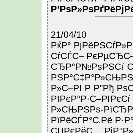
Р’РѕР»РѕРґРёРјР
21/04/10
РќР° РјРёРЅСѓР»Р
СѓСЃС– РєРµСЂС
СЂР°Р№РѕРЅСѓ С
РЅР°С‡Р°Р»СЊРЅ
Р»С–РІ Р Р”Рђ Рѕ
РІРєР°Р·С–РІРєСѓ
Р»СЊРЅРѕ-РїСЂРё
РїРёСЃР°С‚Рё Р·Р
СЏРєРёС… РјР°Р