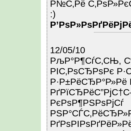
Р№С‚Рё С‚РѕР»Рє
:)
Р’РѕР»РѕРґРёРјР
12/05/10
РљР°Р¶СѓС‚СЊ, С
РІС‚РѕСЂРѕРє Р·
Р·Р±РёСЂР°Р»Рё 
РґРїСЂРёС”РјС†С
РєРѕР¶РЅРѕРјСѓ
РЅР°СЃС‚РёСЂР»
РґРѕРІРѕРґРёР»Рё