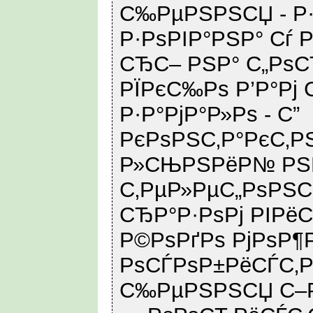
С‰РµРЅРЅСЏ - Р
Р·РѕРІР°РЅР° Сѓ 
СЂС– РЅР° С„РѕС
РЇРєС‰Рѕ Р’Р°Рј
Р·Р°РјР°Р»Рѕ - С”
РєРѕРЅС‚Р°РєС‚Р
Р»СЊРЅРёР№ РЅР
С‚РµР»РµС„РѕРЅС
СЂР°Р·РѕРј РІРё
Р©РѕРґРѕ РјРѕР¶
РѕСЃРѕР±РёСЃС‚Р
С‰РµРЅРЅСЏ С–Р