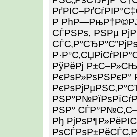
РґРІС–РґСѓРІР°С
Р РћР—РњР†Р©РЈ
СЃРЅРѕ, РЅРµ РјР
СЃС‚Р°СЂР°С”Рј
Р·Р°С‚СЏРіСѓРІР°С
РўРёРј Р±С–Р»СЊ
РєРѕР»РѕРЅРєР°
РєРѕРјРµРЅС‚Р°С
РЅР°Р№РїРѕРїСѓ
РЅР° СЃР°Р№С‚С–
Рђ РјРѕР¶Р»РёРІ
РѕСЃРѕР±РёСЃС‚Р