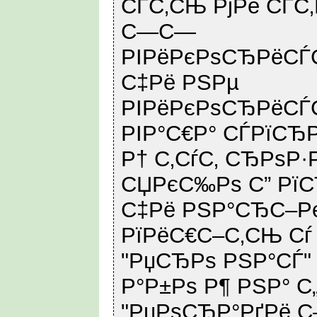
СЃС‚СЊ РјРё СЃС
С—С—
РІРёРєРѕСЂРёСЃС
С‡Рё РЅРµ
РІРёРєРѕСЂРёСЃС‚
РІР°С€Р° СЃРїСЂР
Р† С‚СѓС‚ СЂРѕР·
СЏРєС‰Рѕ С” Рї
С‡Рё РЅР°СЂС–Р
РїРёС€С–С‚СЊ Сѓ
"РџСЂРѕ РЅР°СЃ"
Р°Р±Рѕ Р¶ РЅР° С
"РџРѕСЂР°РґРё С–