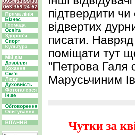
інші відвідувач
підтвердити чи
Пряма лінія
Бізнес
відвертих дурн
Громада
Освіта
Здоров'я
писати. Навряд
Спорт
Культура
поміщати тут щ
Мій дім
"Петрова Галя с
Дозвілля
Кохання
Сім'я
Марусьчиним Ів
Люди
Духовність
Фотогалерея
Інше
Обговорення
Опитування
Чутки за кв
ВІТАННЯ