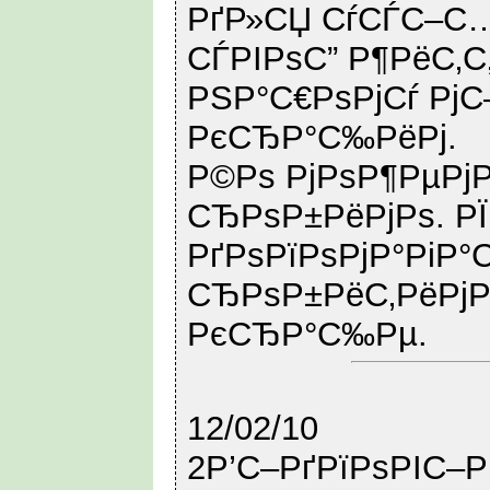
РґР»СЏ СѓСЃС–С
СЃРІРѕС” Р¶РёС‚С
РЅР°С€РѕРјСѓ РјС
РєСЂР°С‰РёРј.
Р©Рѕ РјРѕР¶РµРјРѕ
СЂРѕР±РёРјРѕ. Р
РґРѕРїРѕРјР°РіР°С
СЂРѕР±РёС‚РёРј
РєСЂР°С‰Рµ.
12/02/10
2Р’С–РґРїРѕРІС–Р