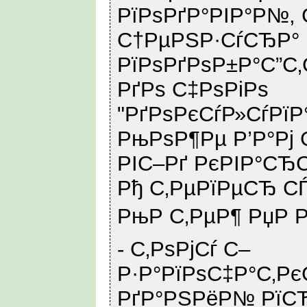
РїРѕРґР°РІР°Р№, 
С†РµРЅР·СѓСЂР°
РїРѕРґРѕР±Р°С”С
РґРѕ С‡РѕРіРѕ
"РґРѕРєСѓР»СѓРї
РњРѕР¶Рµ Р’Р°Рј
РІС–Рґ РєРІР°СЂС
Рђ С‚РµРїРµСЂ 
РњР С‚РµР¶ РџР Р
- С‚РѕРјСѓ С–
Р·Р°РїРѕС‡Р°С‚Рє
РґР°РЅРёР№ РїСЂ