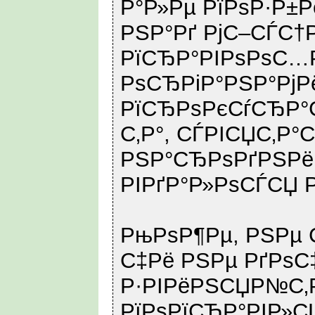
Р°Р»Рµ РїРѕР·Р±Р
РЅР°Рґ РјС–СЃС†
РїСЂР°РІРѕРѕС…
РѕСЂРіР°РЅР°РјР
РїСЂРѕРєСѓСЂР°С
С‚Р°, СЃРІСЏС‚Р°
РЅР°СЂРѕРґРЅРё
РІРґР°Р»РѕСЃСЏ РЅ
РњРѕР¶Рµ, РЅРµ С
С‡Рё РЅРµ РґРѕС‡
Р·РІРёРЅСЏР№С‚
РїРѕРїСЂР°РІР»С