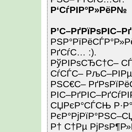
Р‘СѓРІР°Р»РёР№
Р’С–РґРїРѕРІС–Р
РЅР°РїРёСЃР°Р»Рё
РґСѓС… :).
РўРІРѕСЂС†С– СЃ
СѓСЃС– РљС–РІРµ
РЅС€С– РґРѕРїРё
РІС–РґРІС–РґСѓРІ
СЏРєР°СЃСЊ Р·Р
РєР°РјРїР°РЅС–С
Р† С†Рµ РјРѕР¶Р