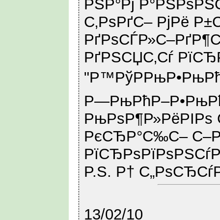
РЅР°Рј Р°РЅРѕРЅ
С‚РѕРґС– РјРё Р±
РґРѕСЃР»С–РґР¶Сѓ
РґРЅСЏС‚Сѓ РїСЂ
"Р™РўРРњР•РњРћ 
Р—РњРћР–Р•РњРћ
РњРѕР¶Р»РёРІРѕ 
РєСЂР°С‰С– С–Р
РїСЂРѕРїРѕРЅСѓ
P.S. Р† С„РѕСЂСѓР
13/02/10