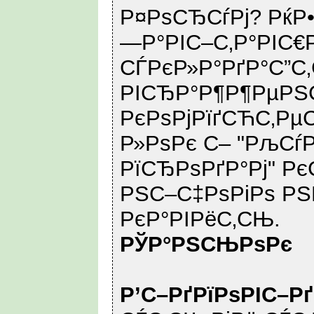
Р¤РѕСЂСѓРј? РќР
—Р°РІС–С‚Р°РІС€
СЃРєР»Р°РґР°С”
РІСЂР°Р¶Р¶РµРЅ
РєРѕРјРїґСЋС‚Рµ
Р»РѕРє С– "РљСѓ
РїСЂРѕРґР°Рј" Р
РЅС–С‡РѕРіРѕ РЅ
РєР°РІРёС‚СЊ.
РЎР°РЅСЊРѕРє
Р’С–РґРїРѕРІС–Р