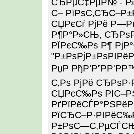
СЂРµС‡РµР№ - Р
С– РїРѕС‚СЂС–Р±
СЏРєСѓ РјРё Р—Р
Р¶Р°Р»СЊ, СЂРѕР
РЇРєС‰Рѕ Р¶ РјР°
"Р±РѕРјР±РѕРІРё
РџР РђР’Р”РР’РР
С‚Рѕ РјРё СЂРѕР·
СЏРєС‰Рѕ РІС–РЅ
РґРїРёСЃР°РЅРёР
РїСЂС–Р·РІРёС‰Р
Р±РѕС—С‚РµСЃСЊ