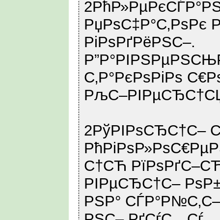
2РћР»РµРєСЃР°РЅ
РџРѕС‡Р°С‚РѕРє 
РіРѕРґРёРЅС–.
Р”Р°РІРЅРµРЅСЊР
С‚Р°РєРѕРіРѕ С€Р
РљС–РІРµСЂС†С
2РўРІРѕСЂС†С– С
РћРіРѕР»РѕС€Рµ
С†СЋ РїРѕРґС–СЋ
РІРµСЂС†С– РѕР±
РЅР° СЃР°Р№С‚С–
РЅС– РґСѓС…Сѓ.