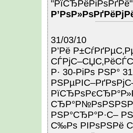
"РїСЂРёРіРѕРґРё"
Р’РѕР»РѕРґРёРјР
31/03/10
Р’Рё Р±СѓРґРµС‚Р
СЃРјС–СЏС‚РёСЃС
Р· 30-РіРѕ РЅР° 
РЅРµРІС–РґРѕРјС
РїСЂРѕРєСЂР°Р»
СЂР°Р№РѕРЅРЅРё
РЅР°СЂР°Р·С– РЅ
С‰Рѕ РІРѕРЅРё С‚