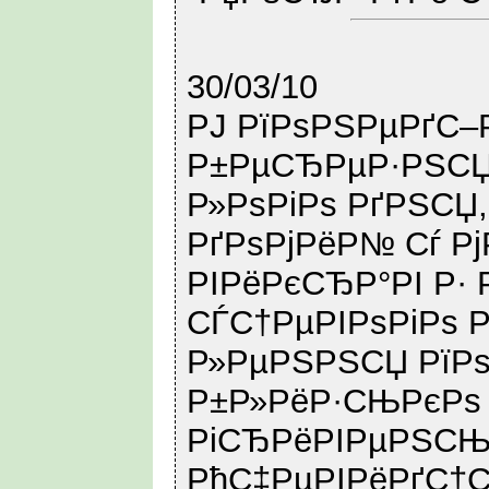
30/03/10
РЈ РїРѕРЅРµРґС–Р
Р±РµСЂРµР·РЅСЏ
Р»РѕРіРѕ РґРЅСЏ
РґРѕРјРёР№ Сѓ Р
РІРёРєСЂР°РІ Р· 
СЃС†РµРІРѕРіРѕ 
Р»РµРЅРЅСЏ РїРѕ
Р±Р»РёР·СЊРєРѕ 
РіСЂРёРІРµРЅСЊ 
РћС‡РµРІРёРґС†С–