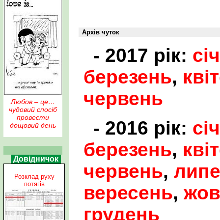
Архів чуток
- 2017 рік:
сі
березень
,
кві
червень
Любов – це…
чудовий спосіб
провести
- 2016 рік:
сі
дощовий день
березень
,
кві
Довідничок
червень
,
лип
Розклад руху
потягів
вересень
,
жов
грудень