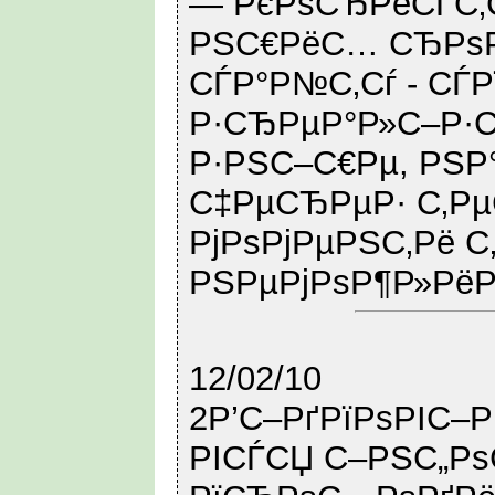
— РєРѕСЂРёСЃС‚С
РЅС€РёС… СЂРѕР
СЃР°Р№С‚Сѓ - СЃ
Р·СЂРµР°Р»С–Р·Сѓ
Р·РЅС–С€Рµ, РЅР
С‡РµСЂРµР· С‚Р
РјРѕРјРµРЅС‚Рё С
РЅРµРјРѕР¶Р»РёР
12/02/10
2Р’С–РґРїРѕРІС–
РІСЃСЏ С–РЅС„Р