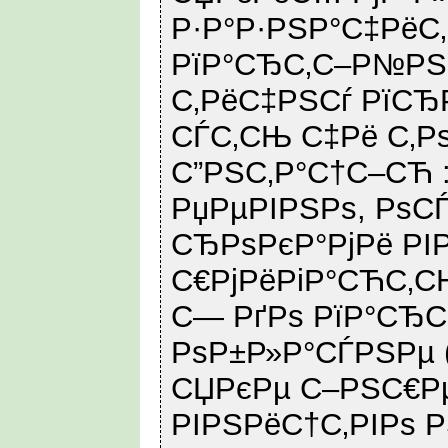
Р·Р°Р·РЅР°С‡РёС
РїР°СЂС‚С–Р№РЅ
С‚РёС‡РЅСѓ РїС
СЃС‚СЊ С‡Рё С‚Р
С”РЅС‚Р°С†С–СЋ :
РџРµРІРЅРѕ, РѕС
СЂРѕРєР°РјРё РІ
С€РјРёРіР°СЋС‚С
С— РґРѕ РїР°СЂ
РѕР±Р»Р°СЃРЅРµ 
СЏРєРµ С–РЅС€Р
РІРЅРёС†С‚РІРѕ Р