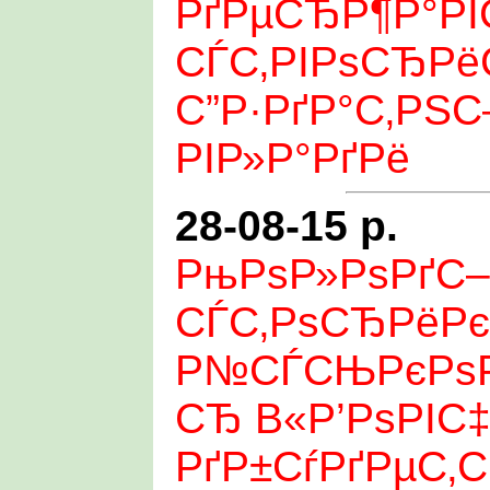
РґРµСЂР¶Р°РІС
СЃС‚РІРѕСЂРё
С”Р·РґР°С‚РЅ
РІР»Р°РґРё
28-08-15 р.
РњРѕР»РѕРґС
СЃС‚РѕСЂРёРє
Р№СЃСЊРєРѕР
СЂ В«Р’РѕРІС‡
РґР±СѓРґРµС‚