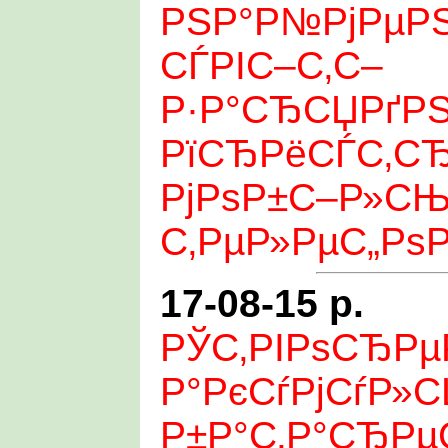
РЅР°Р№РјРµР
СЃРІС–С‚С–
Р·Р°СЂСЏРґР
РїСЂРёСЃС‚С
РјРѕР±С–Р»С
С‚РµР»РµС„Рѕ
17-08-15 р.
РЎС‚РІРѕСЂРµ
Р°РєСѓРјСѓР»
Р±Р°С‚Р°СЂРµ