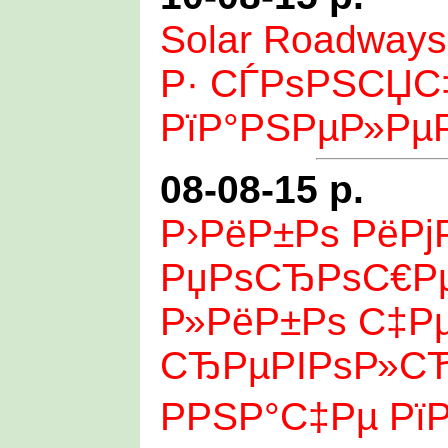
Solar Roadway
Р· СЃРѕРЅСЏ
РїР°РЅРµР»Р
08-08-15 р.
Р›РёР±Рѕ РёРј
РџРѕСЂРѕС€Рµ
Р»РёР±Рѕ С‡Р
СЂРµРІРѕР»С
РРЅР°С‡Рµ Рї