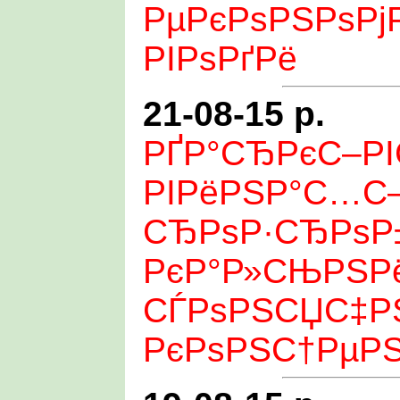
РµРєРѕРЅРѕРј
РІРѕРґРё
21-08-15 р.
РҐР°СЂРєС–Р
РІРёРЅР°С…С
СЂРѕР·СЂРѕР±
РєР°Р»СЊРЅ
СЃРѕРЅСЏС‡
РєРѕРЅС†РµР