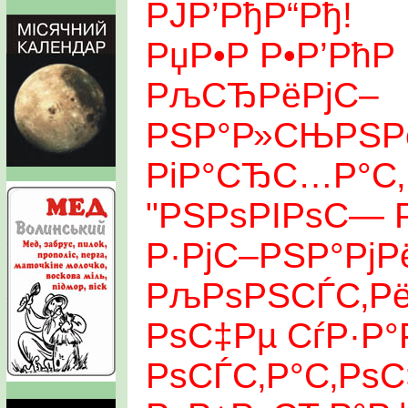
РЈР’РђР“Рђ!
РџР•Р Р•Р’РћР 
РљСЂРёРјС–
РЅР°Р»СЊРЅР
РіР°СЂС…Р°С‚
"РЅРѕРІРѕС— Р
Р·РјС–РЅР°РјРё
РљРѕРЅСЃС‚Р
РѕС‡Рµ СѓР·Р
РѕСЃС‚Р°С‚Рѕ