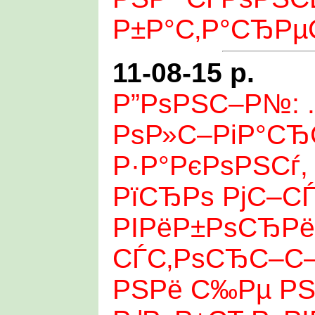
Р±Р°С‚Р°СЂР
11-08-15 р.
Р”РѕРЅС–Р№: .
РѕР»С–РіР°С
Р·Р°РєРѕРЅСѓ,
РїСЂРѕ РјС–С
РІРёР±РѕСЂРё,
СЃС‚РѕСЂС–С
РЅРё С‰Рµ РЅР