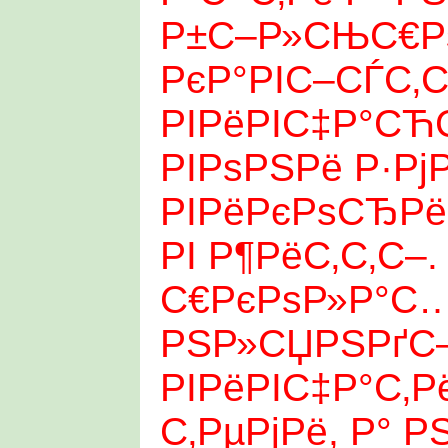
Р±С–Р»СЊС€Р
РєР°РІС–СЃС‚
РІРёРІС‡Р°СЋ
РІРѕРЅРё Р·Рј
РІРёРєРѕСЂРёС
РІ Р¶РёС‚С‚С–.
С€РєРѕР»Р°С…
РЅР»СЏРЅРґС
РІРёРІС‡Р°С‚Р
С‚РµРјРё, Р° Р