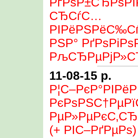
РґРѕР±СЂРѕР
СЂСѓС…
РІРёРЅРёС‰С
РЅР° РґРѕРіРѕ
РљСЂРµРјР»СЋ
11-08-15 р.
Р¦С–РєР°РІРё
РєРѕРЅС†РµРї
РµР»РµРєС‚СЂ
(+ РІС–РґРµРѕ)