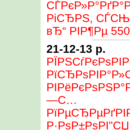
СЃРєР»Р°РґР°Р
РіСЂРЅ, СЃСЊ
вЂ“ РІР¶Рµ 55
21-12-13 р.
РЇРЅСѓРєРѕРІ
РїСЂРѕРІР°Р
РІРёРєРѕРЅР°
—С…
РїРµСЂРµРґР
Р·РѕР±РѕРІ"С