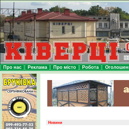
Про нас
Реклама
Про місто
Робота
Оголошен
Новини