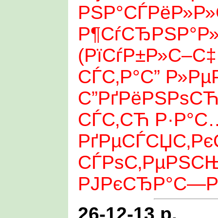
РЅР°СЃРёР»Р»
Р¶СѓСЂРЅР°Р»
(РїСѓР±Р»С–С
СЃС‚Р°С” Р»Р
С”РґРёРЅРѕСЋ
СЃС‚СЋ Р·Р°С
РґРµСЃСЏС‚Рє
СЃРѕС‚РµРЅСЊ
РЈРєСЂР°С—Р
26-12-13 р.