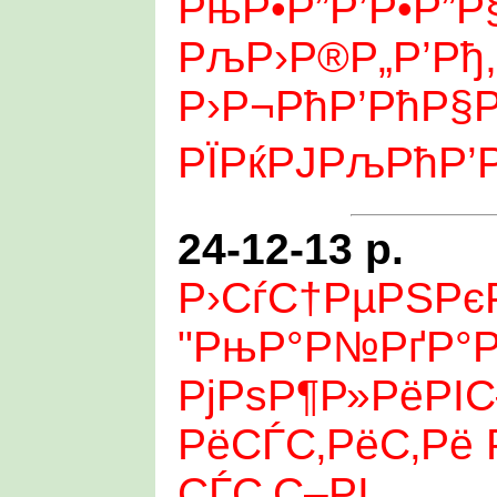
РњР•Р”Р’Р•Р”Р
РљР›Р®Р„Р’Рђ,
Р›Р¬РћР’РћР§
РЇРќРЈРљРћР’Р
24-12-13 р.
Р›СѓС†РµРЅРє
"РњР°Р№РґР°Р
РјРѕР¶Р»РёРІ
РёСЃС‚РёС‚Рё 
СЃС‚С–РІ,