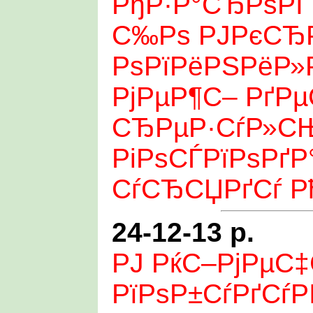
РђР·Р°СЂРѕРІ 
С‰Рѕ РЈРєСЂ
РѕРїРёРЅРёР»
РјРµР¶С– РґРµ
СЂРµР·СѓР»СЊ
РіРѕСЃРїРѕРґ
СѓСЂСЏРґСѓ Р
24-12-13 р.
РЈ РќС–РјРµС
РїРѕР±СѓРґСѓР