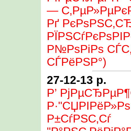
— С‚РµР»РµРє
Рґ РєРѕРЅС‚С
РЇРЅСѓРєРѕРІР
Р№РѕРіРѕ СЃС
СЃРёРЅР°)
27-12-13 р.
Р’ РјРµСЂРµР
Р·"СЏРІРёР»Р
Р±СѓРЅС‚Сѓ