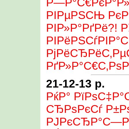
Р—Р°С€РєР°Р
РІРµРЅСЊ Рє
РІР»Р°РґРё?! 
РІРёРЅСѓРІР°С‚
РјРёСЂРёС‚Рµ
РґР»Р°С€С‚РѕР
21-12-13 р.
РќР° РїРѕС‡Р°
СЂРѕРєСѓ Р±Р
РЈРєСЂР°С—Р