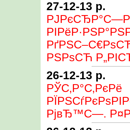
27-12-13 р.
РЈРєСЂР°С—Р
РІРёР·РЅР°РЅ
РґРЅС–С€РѕС
РЅРѕСЋ Р„РІС
26-12-13 р.
РЎС‚Р°С‚РєРё
РЇРЅСѓРєРѕРІР
РјвЂ™С—. Р¤Р