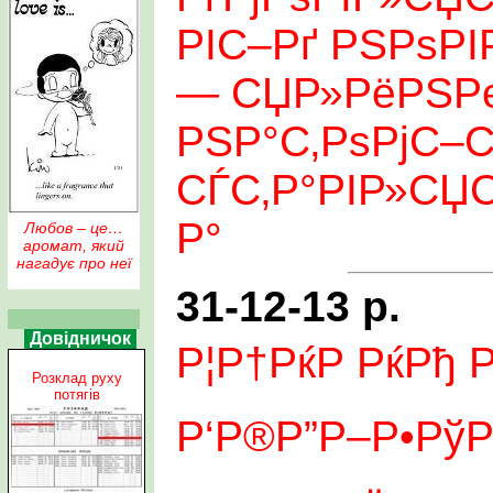
РІС–Рґ РЅРѕР
— СЏР»РёРЅРє
РЅР°С‚РѕРјС–
СЃС‚Р°РІР»СЏ
Р°
Любов – це…
аромат, який
нагадує про неї
31-12-13 р.
Довідничок
Р¦Р†РќР РќРђ 
Розклад руху
потягів
Р‘Р®Р”Р–Р•РўР