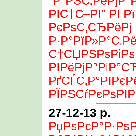
"Р°РЅС‚РёРјР
РІС†С–РІ" РІ Р
РєРѕС‚СЂРёРј
Р·Р°РїР»Р°С‚Р
С†СЏРЅРѕРіРѕ
РІРёРјР°РіР°С
РґСЃС‚Р°РІРєР
РЇРЅСѓРєРѕРІ
27-12-13 р.
РџРѕРєР°Р·РѕР