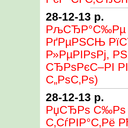
28-12-13 р.
РљСЂР°С‰Рµ 
РґРµРЅСЊ РїС
Р»РµРІРѕРј, Р
СЂРѕРєС–РІ Р
С„РѕС‚Рѕ)
28-12-13 р.
РџСЂРѕ С‰Рѕ Р
С‚СѓРІР°С‚Рё 