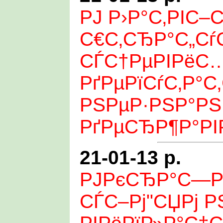
РЈ Р›Р°С‚РІС–
С€С‚СЂР°С„Сѓ
СЃС†РµРІРёС
РґРµРїСѓС‚Р°С‚
РЅРµР·РЅР°Р
РґРµСЂР¶Р°РІ
21-01-13 р.
РЈРєСЂР°С—Р
СЃС–Рј"СЏРј Р