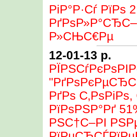
РіР°Р·Сѓ РїРѕ 
РґРѕР»Р°СЂС–
Р»СЊС€Рµ
12-01-13 р.
РЇРЅСѓРєРѕРІР
"РґРѕРєРµСЂС
РґРѕ С‚РѕРіРѕ
РїРѕРЅР°Рґ 5
РЅС†С–РІ РЅР
РїРµСЂСЃРїРµР