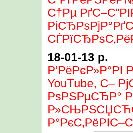
С†Рµ РґС–С”Р
РіСЂРѕРјР°Р
СЃРїСЂРѕС‚РёР
18-01-13 р.
Р’РёРєР»Р°РІ 
YouTube, С– Р
РѕРЅРµСЂР° Р
Р»СЊРЅСЏСЋС
Р°РєС‚РёРІС–С