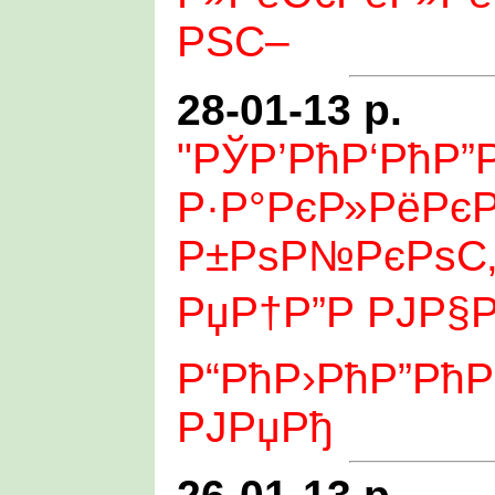
РЅС–
28-01-13 р.
"РЎР’РћР‘РћР”
Р·Р°РєР»РёРє
Р±РѕР№РєРѕС‚
РџР†Р”Р РЈР§Р
Р“РћР›РћР”РћР
РЈРџРђ