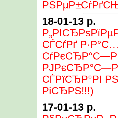
РЅРµР±СѓРґСЊ
18-01-13 р.
Р„РІСЂРѕРїР
СЃСѓРґ Р·Р°С
СѓРєСЂР°С—РЅ
РЈРєСЂР°С—РЅ
СЃРїСЂР°РІ РЅ
РіСЂРЅ!!!)
17-01-13 р.