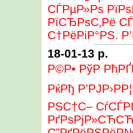
СЃРµР»Рѕ РїРѕ
РїСЂРѕС‚Рё С
С†РёРіР°РЅ. Р
18-01-13 р.
Р©Р• РўР РћРҐР
РќРђ Р’РЈР›РР
РЅС†С– СѓСЃР
РґРѕРјР»СЋС
С”РґРёРЅРёР