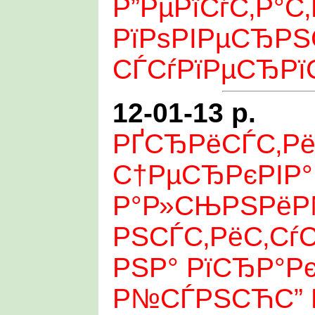
Р”РµРїСѓС‚Р°С
РїРѕРІРµСЂРЅ
СЃСѓРїРµСЂРї
12-01-13 р.
РҐСЂРёСЃС‚Р
С†РµСЂРєРІР°
Р°Р»СЊРЅРёР
РЅСЃС‚РёС‚Сѓ
РЅР° РїСЂР°Рє
Р№СЃРЅСЋС” 