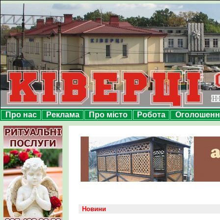
Про нас
Реклама
Про місто
Робота
Оголошенн
Новини