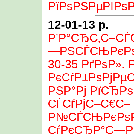
РїРѕРЅРµРІРѕ
12-01-13 р.
Р’Р°СЂС‚С–СЃ
—РЅСЃСЊРєРѕРі
30-35 РґРѕР». 
РєСѓР±РѕРјРµС
РЅР°Рј РїСЂР
СЃСѓРјС–С€С–
Р№СЃСЊРєРѕР
СѓРєСЂР°С—Р