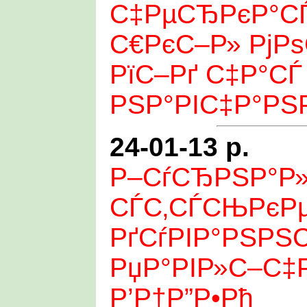
С‡РµСЂРєР°
С€РєС–Р» РјР
РїС–Рґ С‡Р°СЃ
РЅР°РІС‡Р°РЅ
24-01-13 р.
Р–СѓСЂРЅР°Р
СЃС‚СЃСЊРєРµ
РґСѓРІР°РЅРЅ
РџР°РІР»С–С‡
Р’Р†Р”Р•Рћ