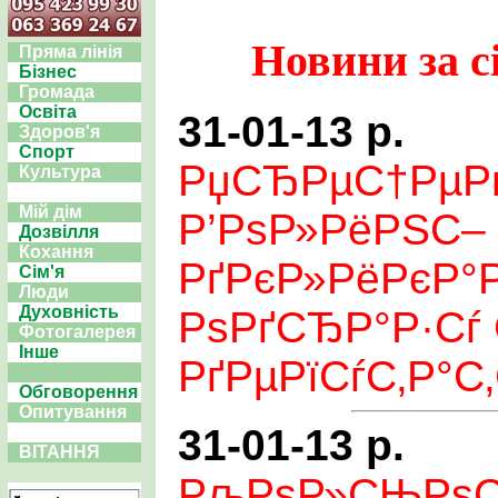
Новини за с
Пряма лінія
Бізнес
Громада
Освіта
31-01-13 р.
Здоров'я
Спорт
РџСЂРµС†РµРґ
Культура
Мій дім
Р’РѕР»РёРЅС– 
Дозвілля
Кохання
РґРєР»РёРєР°
Сім'я
Люди
Духовність
РѕРґСЂР°Р·Сѓ
Фотогалерея
Інше
РґРµРїСѓС‚Р°С‚
Обговорення
Опитування
31-01-13 р.
ВІТАННЯ
РљРѕР»СЊРѕС