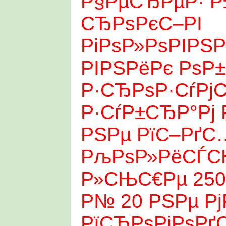
Р§РµСЂРµР· Р±
СЂРѕРєС–РІ
РіРѕР»РѕРІРЅ
РІРЅРёРє РѕР
Р·СЂРѕР·СѓРјС
Р·СѓР±СЂР°Рј
РЅРµ РїС–РґС
РљРѕР»РёСЃСЊ
Р»СЊС€Рµ 250
Р№ 20 РЅРµ Р
РїСЂРѕРіРѕРґ